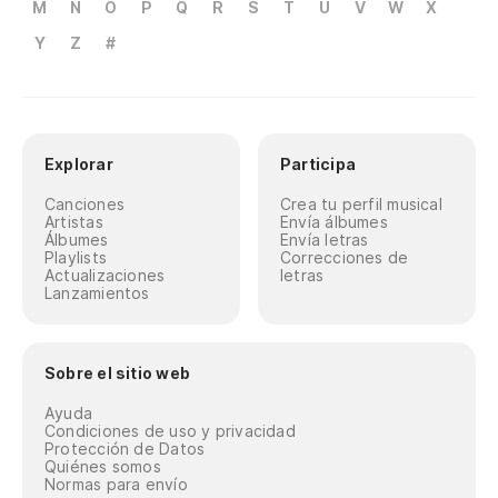
M
N
O
P
Q
R
S
T
U
V
W
X
Y
Z
#
Explorar
Participa
Canciones
Crea tu perfil musical
Artistas
Envía álbumes
Álbumes
Envía letras
Playlists
Correcciones de
Actualizaciones
letras
Lanzamientos
Sobre el sitio web
Ayuda
Condiciones de uso y privacidad
Protección de Datos
Quiénes somos
Normas para envío