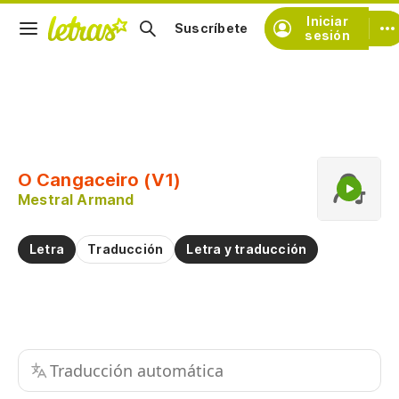
Iniciar
Suscríbete
sesión
Copiar fragmento
Copiar toda la letra
O Cangaceiro (V1)
Practicar la pronunciación de
Mestral Armand
Comentar sobre este fragmento
Letra
Traducción
Letra y traducción
Traducción automática