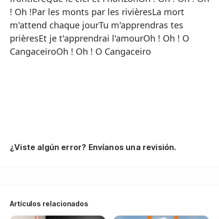
Vi
! Oh !Par les monts par les rivièresLa mort
Sa
m'attend chaque jourTu m'apprendras tes
prièresEt je t'apprendrai l'amourOh ! Oh ! O
Ma
CangaceiroOh ! Oh ! O Cangaceiro
Y 
¡O
Ya
No
Pe
El
¿Viste algún error? Envíanos una revisión.
¡O
Po
La
Artículos relacionados
Tú