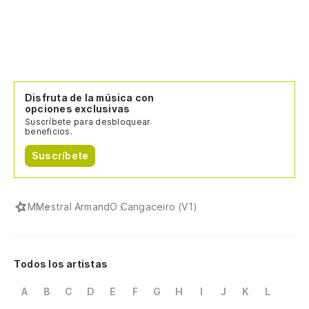
Disfruta de la música con
opciones exclusivas
Suscríbete para desbloquear
beneficios.
Suscríbete
M
Mestral Armand
O Cangaceiro (V1)
Todos los artistas
A
B
C
D
E
F
G
H
I
J
K
L