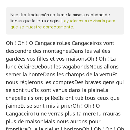
Nuestra traducción no tiene la misma cantidad de
líneas que la letra original,
ayúdanos a revisarla para
que se muestre correctamente.
Oh ! Oh ! O CangaceiroLes Cangaceiros vont
¡O
descendre des montagnesDans les vallées
Lo
gardées vos filles et vos maisonsOh ! Oh ! La
En
lune éclaireDebout les vagabondsNous allons
¡O
semer la honteDans les champs de la vertuEt
nous réglerons les comptesDes braves gens qui
Le
se sont tusIls sont venus dans la plaineLa
Se
chapelle ils ont pilléeIls ont tué tous ceux que
En
j'aimeEt se sont mis à prierOh ! Oh ! O
CangaceiroTu ne verras plus ta mèreTu n'auras
Y 
plus de maisonMais nous aurons pour
De
frontièreQue le ciel et l'horizonOh ! Oh ! Oh ! Oh