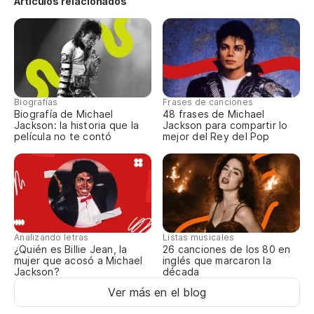
Artículos relacionados
(d
I 
El
Th
Biografías
Frases de canciones
Biografía de Michael
48 frases de Michael
Oj
Jackson: la historia que la
Jackson para compartir lo
película no te contó
mejor del Rey del Pop
Es
I'
Si
Analizando letras
Listas musicales
If
¿Quién es Billie Jean, la
26 canciones de los 80 en
mujer que acosó a Michael
inglés que marcaron la
Jackson?
década
(U
Ver más en el blog