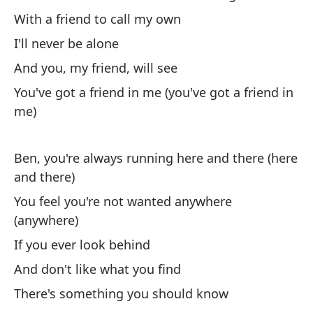
With a friend to call my own
Be
I'll never be alone
Be
And you, my friend, will see
Am
You've got a friend in me (you've got a friend in
We
me)
Co
Ben, you're always running here and there (here
Wi
and there)
You feel you're not wanted anywhere
Nu
(anywhere)
If you ever look behind
Y 
And don't like what you find
Qu
There's something you should know
co