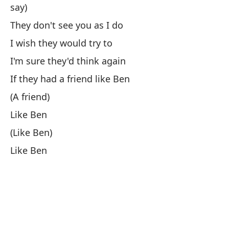
say)
An
They don't see you as I do
Ha
I wish they would try to
Th
I'm sure they'd think again
Ti
If they had a friend like Ben
ad
(A friend)
Yo
Like Ben
(Like Ben)
Like Ben
An
Ah