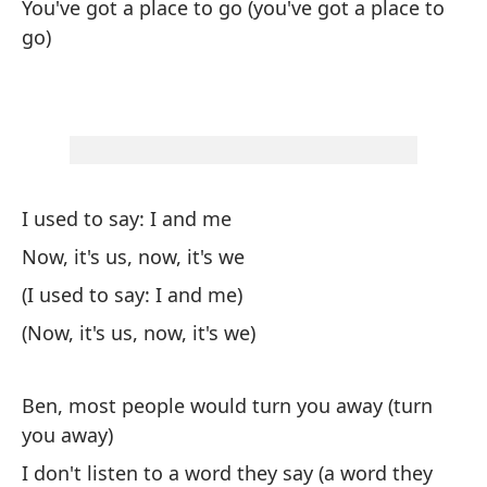
You've got a place to go (you've got a place to
Yo
go)
Be
(d
Be
th
I used to say: I and me
Si
Now, it's us, now, it's we
(e
(I used to say: I and me)
Yo
(Now, it's us, now, it's we)
Si
Ben, most people would turn you away (turn
If
you away)
Y 
I don't listen to a word they say (a word they