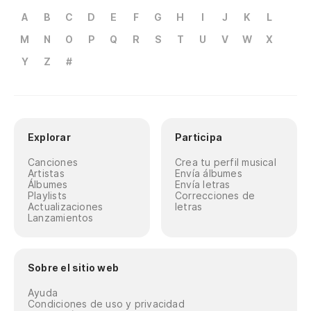
A
B
C
D
E
F
G
H
I
J
K
L
M
N
O
P
Q
R
S
T
U
V
W
X
Y
Z
#
Explorar
Participa
Canciones
Crea tu perfil musical
Artistas
Envía álbumes
Álbumes
Envía letras
Playlists
Correcciones de
Actualizaciones
letras
Lanzamientos
Sobre el sitio web
Ayuda
Condiciones de uso y privacidad