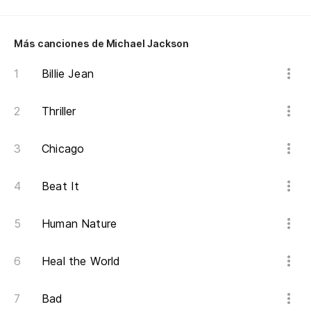
C
Más canciones de Michael Jackson
(C
Billie Jean
C
Thriller
Chicago
Beat It
Human Nature
Heal the World
Bad