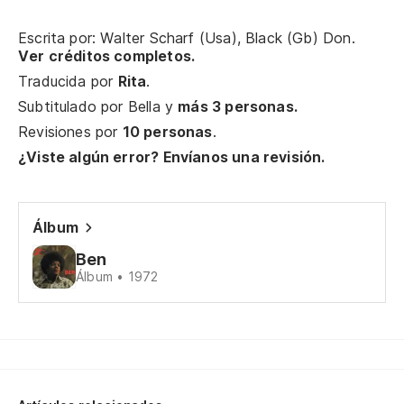
no
Escrita por: Walter Scharf (Usa), Black (Gb) Don.
No
Ver créditos completos.
Traducida por
Rita
.
(A
Subtitulado por
Bella
y
más 3 personas.
Revisiones por
10 personas
.
(A
¿Viste algún error? Envíanos una revisión.
no
(N
Álbum
Ben
Be
Álbum • 1972
re
Be
aw
Yo