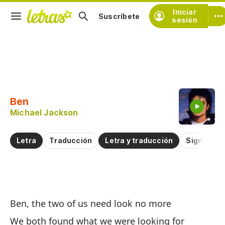
Iniciar
Suscríbete
sesión
Copiar fragmento
Copiar toda la letra
Ben
Practicar la pronunciación de
Michael Jackson
Comentar sobre este fragmento
Letra
Traducción
Letra y traducción
Significad
B
Ben, the two of us need look no more
B
We both found what we were looking for