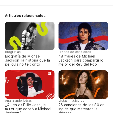
Do
wh
Artículos relacionados
¿R
Do
¿R
Biografías
Frases de canciones
e
Biografía de Michael
48 frases de Michael
Jackson: la historia que la
Jackson para compartir lo
Do
película no te contó
mejor del Rey del Pop
lo
¿R
am
Do
Analizando letras
Listas musicales
¿Quién es Billie Jean, la
26 canciones de los 80 en
mujer que acosó a Michael
inglés que marcaron la
Jackson?
década