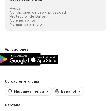
Ayuda
Condiciones de uso y privacidad
Protección de Datos
Quiénes somos
Normas para envío
Aplicaciones
Ubicación e idioma
Hispanoamérica
Español
Pantalla