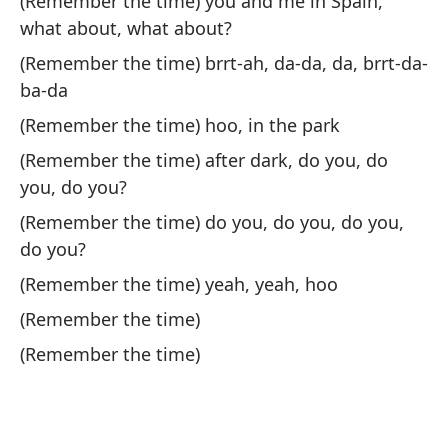
(Remember the time) you and me in Spain,
¿R
what about, what about?
e
(Remember the time) brrt-ah, da-da, da, brrt-da-
Do
ba-da
lo
(Remember the time) hoo, in the park
¿R
(Remember the time) after dark, do you, do
you, do you?
Do
(Remember the time) do you, do you, do you,
¿R
do you?
e
(Remember the time) yeah, yeah, hoo
Do
(Remember the time)
lo
(Remember the time)
¿R
Do