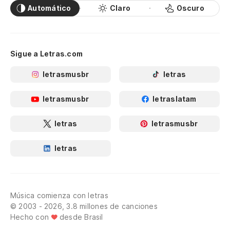
Automático
Claro
Oscuro
Sigue a Letras.com
letrasmusbr
letras
letrasmusbr
letraslatam
letras
letrasmusbr
letras
Música comienza con letras
© 2003 - 2026, 3.8 millones de canciones
Hecho con
desde Brasil