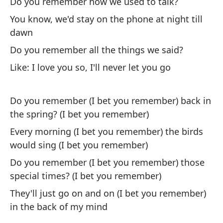
Do you remember how we used to talk?
no
You know, we'd stay on the phone at night till
re
dawn
Do
Do you remember all the things we said?
ha
Like: I love you so, I'll never let you go
En
no
Do you remember (I bet you remember) back in
In
the spring? (I bet you remember)
(I 
Every morning (I bet you remember) the birds
would sing (I bet you remember)
¿R
Do you remember (I bet you remember) those
e
special times? (I bet you remember)
Do
They'll just go on and on (I bet you remember)
in the back of my mind
¿R