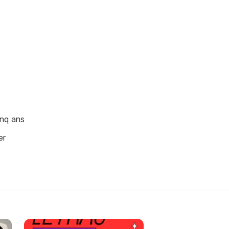
inq ans
er