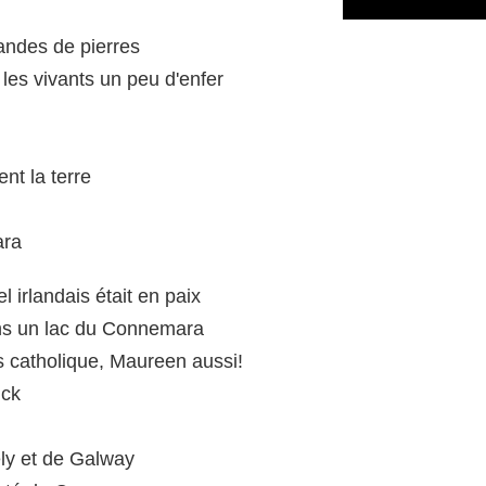
landes de pierres
 les vivants un peu d'enfer
nt la terre
ara
l irlandais était en paix
ns un lac du Connemara
is catholique, Maureen aussi!
ick
ly et de Galway