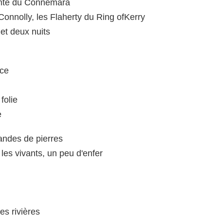
comté du Connemara
Connolly, les Flaherty du Ring ofKerry
 et deux nuits
nce
folie
e
landes de pierres
 les vivants, un peu d'enfer
les rivières