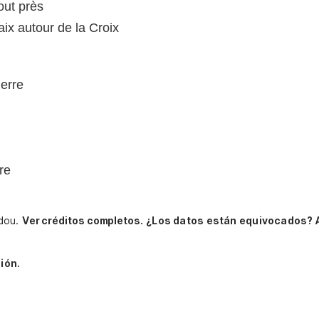
tout près
aix autour de la Croix
uerre
re
rdou.
Ver créditos completos.
¿Los datos están equivocados? 
ión.