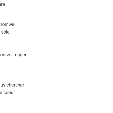
ara
Cromwell
soleil
on voit nager
nus chercher
le coeur