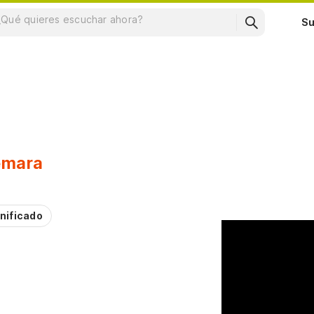
Su
emara
nificado