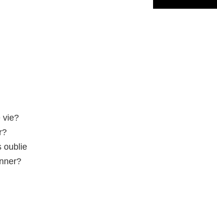
 vie?
r?
s oublie
onner?