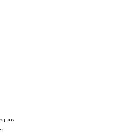
inq ans
er