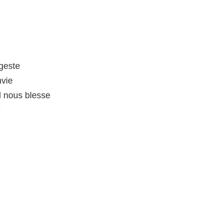
 geste
nvie
il nous blesse
e