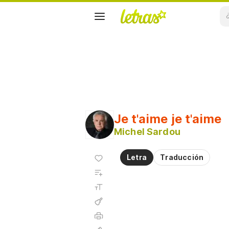
Je t'aime je t'aime
Michel Sardou
Agregar
Letra
Traducción
a
Agregar
favoritos
a
Tamaño
playlist
de la
fuente
Acordes
Imprimir