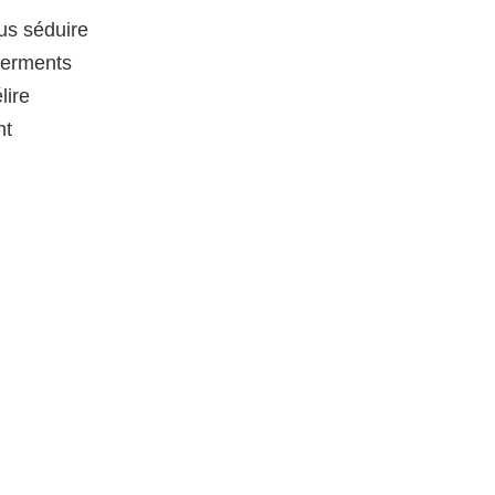
ous séduire
serments
lire
nt