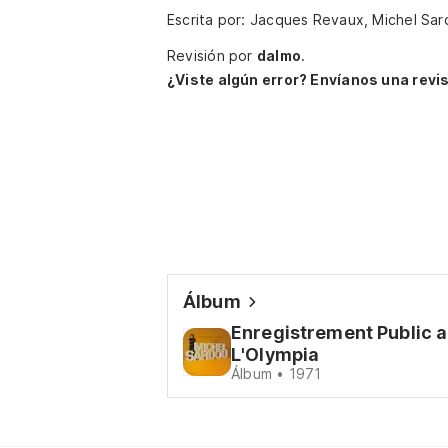
Escrita por: Jacques Revaux, Michel Sa
Revisión por
dalmo
.
¿Viste algún error? Envíanos una revis
Álbum
Enregistrement Public a
L'Olympia
Álbum • 1971