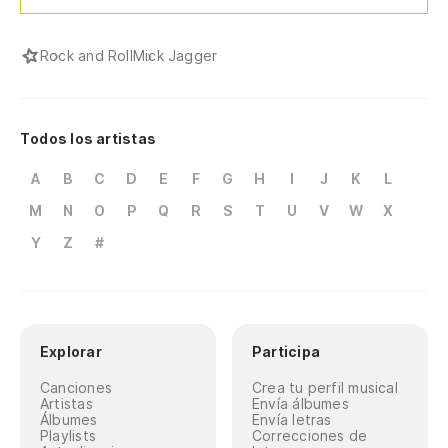
Rock and Roll
Mick Jagger
Todos los artistas
A
B
C
D
E
F
G
H
I
J
K
L
M
N
O
P
Q
R
S
T
U
V
W
X
Y
Z
#
Explorar
Participa
Canciones
Crea tu perfil musical
Artistas
Envía álbumes
Álbumes
Envía letras
Playlists
Correcciones de