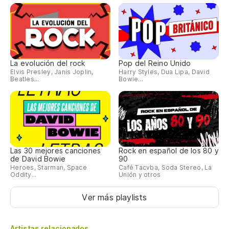
La evolución del rock
Pop del Reino Unido
Elvis Presley, Janis Joplin,
Harry Styles, Dua Lipa, David
Beatles...
Bowie...
Las 30 mejores canciones
Rock en español de los 80 y
de David Bowie
90
Heroes, Starman, Space
Café Tacvba, Soda Stereo, La
Oddity...
Unión y otros
Ver más playlists
Artistas relacionados