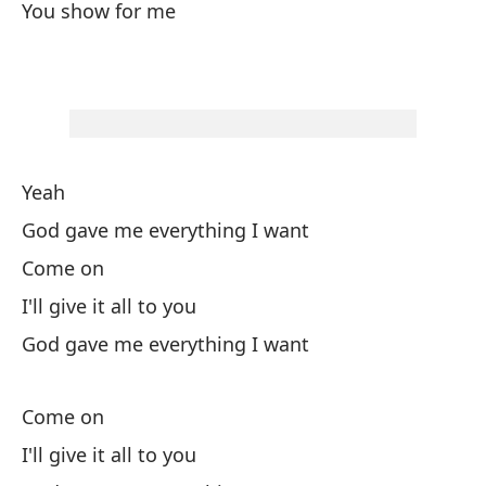
You show for me
V
Te
Di
Go
Yeah
God gave me everything I want
V
Come on
Te
I'll give it all to you
God gave me everything I want
Lo
Come on
I 
I'll give it all to you
Y 