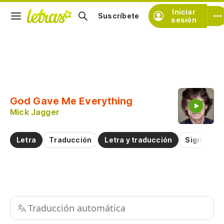
Iniciar
Suscríbete
sesión
Copiar fragmento
Copiar toda la letra
God Gave Me Everything
Practicar la pronunciación de
Mick Jagger
Comentar sobre este fragmento
Letra
Traducción
Letra y traducción
Significad
Traducción automática