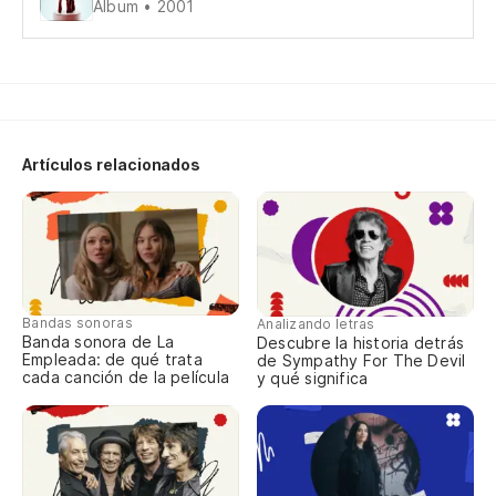
Álbum • 2001
Te
Di
Go
Artículos relacionados
V
Te
Bandas sonoras
Analizando letras
Banda sonora de La
Descubre la historia detrás
Di
Empleada: de qué trata
de Sympathy For The Devil
cada canción de la película
y qué significa
Go
No