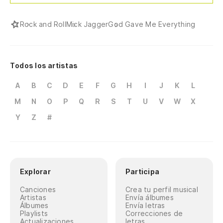
Rock and Roll
Mick Jagger
God Gave Me Everything
Todos los artistas
A
B
C
D
E
F
G
H
I
J
K
L
M
N
O
P
Q
R
S
T
U
V
W
X
Y
Z
#
Explorar
Participa
Canciones
Crea tu perfil musical
Artistas
Envía álbumes
Álbumes
Envía letras
Playlists
Correcciones de
Actualizaciones
letras