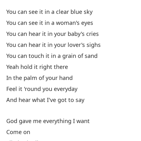
Di
You can see it in a clear blue sky
G
You can see it in a woman's eyes
You can hear it in your baby's cries
Se
You can hear it in your lover's sighs
Yo
You can touch it in a grain of sand
Pu
Yeah hold it right there
Yo
In the palm of your hand
Feel it 'round you everyday
Pu
And hear what I've got to say
Yo
Pu
God gave me everything I want
Yo
Come on