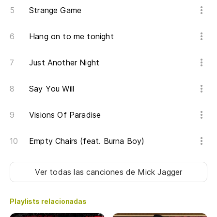
Strange Game
Di
Hang on to me tonight
Go
V
Just Another Night
Say You Will
Te
Visions Of Paradise
Di
Go
Empty Chairs (feat. Burna Boy)
V
Ver todas las canciones
de Mick Jagger
Te
Playlists relacionadas