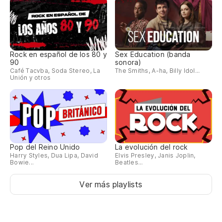
Rock en español de los 80 y
Sex Education (banda
90
sonora)
Café Tacvba, Soda Stereo, La
The Smiths, A-ha, Billy Idol...
Unión y otros
Pop del Reino Unido
La evolución del rock
Harry Styles, Dua Lipa, David
Elvis Presley, Janis Joplin,
Bowie...
Beatles...
Ver más playlists