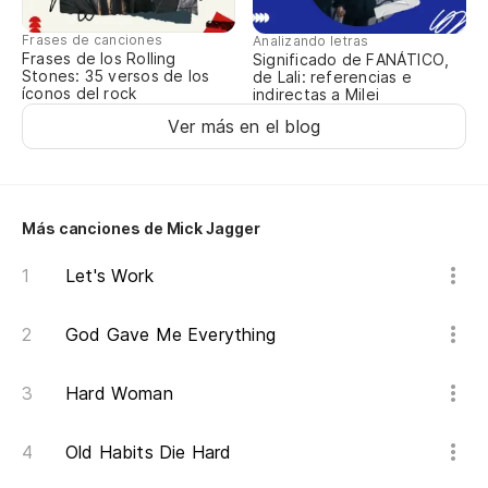
I 
Frases de canciones
Analizando letras
To
Frases de los Rolling
Significado de FANÁTICO,
Stones: 35 versos de los
de Lali: referencias e
I'
íconos del rock
indirectas a Milei
Ver más en el blog
Di
Go
Más canciones de Mick Jagger
O
Let's Work
Te
God Gave Me Everything
Lo
Hard Woman
Es
Old Habits Die Hard