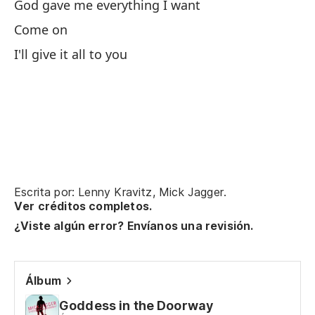
God gave me everything I want
An
Come on
Y 
I'll give it all to you
M
Escrita por: Lenny Kravitz, Mick Jagger.
Sí.
Ver créditos completos.
¿Viste algún error? Envíanos una revisión.
Di
Go
Álbum
Goddess in the Doorway
V