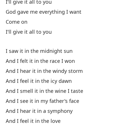
I'll give it all to you
Pu
God gave me everything I want
Yo
Come on
Sí
I'll give it all to you
En
I saw it in the midnight sun
And I felt it in the race I won
Si
And I hear it in the windy storm
Y 
And I feel it in the icy dawn
An
And I smell it in the wine I taste
And I see it in my father's face
Di
And I hear it in a symphony
Go
And I feel it in the love