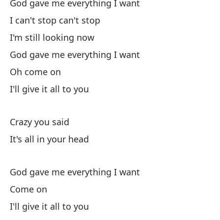
God gave me everything I want
An
I can't stop can't stop
I'm still looking now
Y 
God gave me everything I want
An
Oh come on
Y 
I'll give it all to you
An
Crazy you said
Y 
It's all in your head
An
Y 
God gave me everything I want
An
Come on
I'll give it all to you
Y 