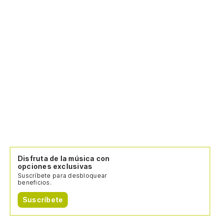
Th
Es
Th
¡R
Disfruta de la música con
opciones exclusivas
Suscríbete para desbloquear
beneficios.
Suscríbete