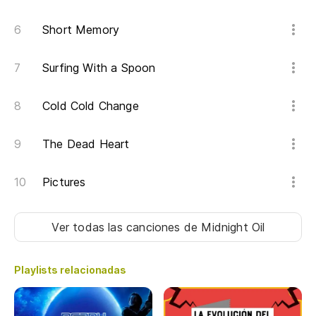
Lo
Short Memory
Th
Surfing With a Spoon
Lo
Cold Cold Change
Th
Es
The Dead Heart
Th
Pictures
Lo
Ver todas las canciones
de Midnight Oil
Th
Lo
Playlists relacionadas
Th