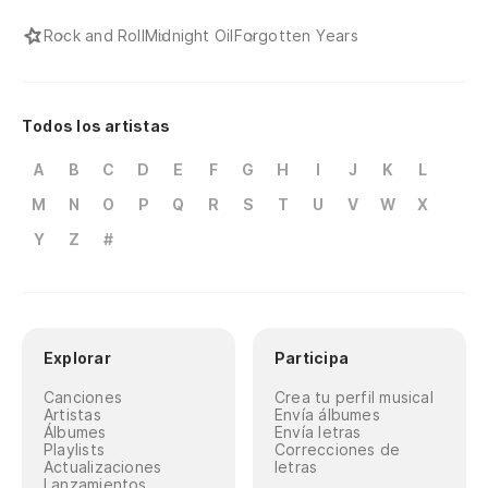
Rock and Roll
Midnight Oil
Forgotten Years
Todos los artistas
A
B
C
D
E
F
G
H
I
J
K
L
M
N
O
P
Q
R
S
T
U
V
W
X
Y
Z
#
Explorar
Participa
Canciones
Crea tu perfil musical
Artistas
Envía álbumes
Álbumes
Envía letras
Playlists
Correcciones de
Actualizaciones
letras
Lanzamientos