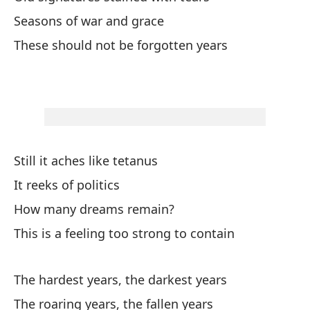
Nu
Seasons of war and grace
Ou
These should not be forgotten years
Nu
Ou
Es
Still it aches like tetanus
Th
It reeks of politics
Es
How many dreams remain?
pe
This is a feeling too strong to contain
Th
The hardest years, the darkest years
Ah
The roaring years, the fallen years