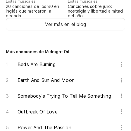
Listas musicales
Listas musicales
Th
Canciones sobre julio:
26 canciones de los 80 en
nostalgia y libertad a mitad
inglés que marcaron la
del año
década
Es
Ver más en el blog
Th
Lo
Más canciones de Midnight Oil
Th
Beds Are Burning
Lo
Th
Earth And Sun And Moon
R
Somebody's Trying To Tell Me Something
Es
Outbreak Of Love
Th
Power And The Passion