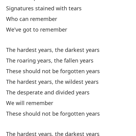
St
Signatures stained with tears
Who can remember
Ap
We've got to remember
¿C
Ho
The hardest years, the darkest years
The roaring years, the fallen years
Es
These should not be forgotten years
co
The hardest years, the wildest years
Th
The desperate and divided years
Lo
We will remember
These should not be forgotten years
Th
Lo
The hardest years, the darkest years