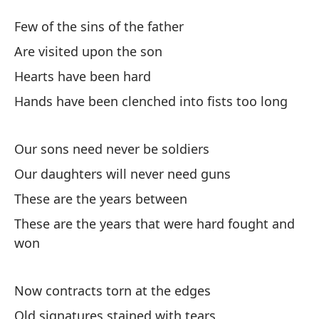
Añ
Few of the sins of the father
Fo
Are visited upon the son
Hearts have been hard
Po
Hands have been clenched into fists too long
Fe
So
Our sons need never be soldiers
Our daughters will never need guns
Lo
These are the years between
He
These are the years that were hard fought and
won
La
de
Now contracts torn at the edges
Ha
Old signatures stained with tears