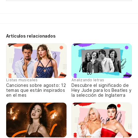
St
Ap
Fi
Artículos relacionados
Si
¿Q
Te
Listas musicales
Analizando letras
Canciones sobre agosto: 12
Descubre el significado de
temas que están inspirados
Hey Jude para los Beatles y
en el mes
la selección de Inglaterra
Lo
Th
Lo