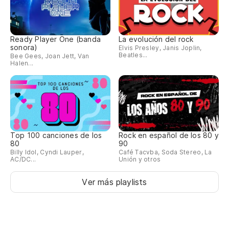
R
Es
Ready Player One (banda
La evolución del rock
sonora)
Elvis Presley, Janis Joplin,
Th
Beatles...
Bee Gees, Joan Jett, Van
Halen...
Ab
Fo
El
Top 100 canciones de los
Rock en español de los 80 y
80
90
Th
Billy Idol, Cyndi Lauper,
Café Tacvba, Soda Stereo, La
AC/DC...
Unión y otros
Lo
Ver más playlists
Th
Lo