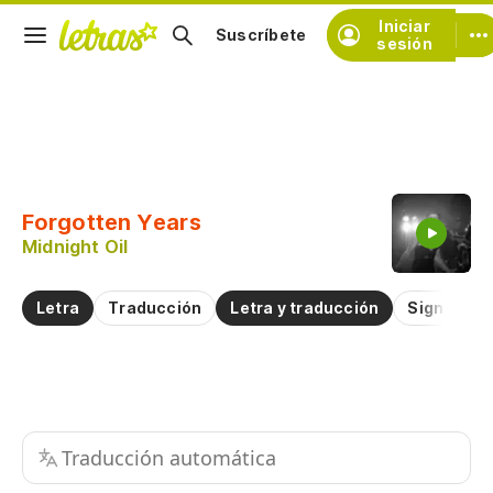
Iniciar
Suscríbete
sesión
Copiar fragmento
Copiar toda la letra
Forgotten Years
Practicar la pronunciación de
Midnight Oil
Comentar sobre este fragmento
Letra
Traducción
Letra y traducción
Significad
Traducción automática