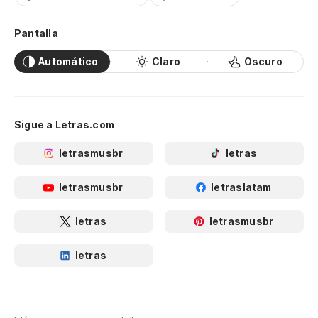
Pantalla
Automático
Claro
Oscuro
Sigue a Letras.com
letrasmusbr
letras
letrasmusbr
letraslatam
letras
letrasmusbr
letras