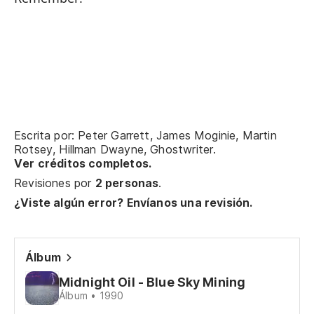
Nu
Ou
Nu
Ou
Escrita por: Peter Garrett, James Moginie, Martin
Es
Rotsey, Hillman Dwayne, Ghostwriter.
Ver créditos completos.
Th
Revisiones por
2 personas
.
¿Viste algún error? Envíanos una revisión.
Es
co
Th
Álbum
Midnight Oil - Blue Sky Mining
To
Álbum • 1990