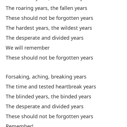
Th
The roaring years, the fallen years
Es
These should not be forgotten years
The hardest years, the wildest years
Th
The desperate and divided years
Lo
We will remember
Th
These should not be forgotten years
Lo
Forsaking, aching, breaking years
Th
The time and tested heartbreak years
R
The blinded years, the binded years
The desperate and divided years
Es
These should not be forgotten years
Th
Remember!