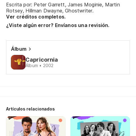
Escrita por: Peter Garrett, James Moginie, Martin
No
Rotsey, Hillman Dwayne, Ghostwriter.
Ver créditos completos.
¿Viste algún error? Envíanos una revisión.
La
Th
Álbum
La
Capricornia
Álbum • 2002
Th
No
de
Yo
Artículos relacionados
El
Th