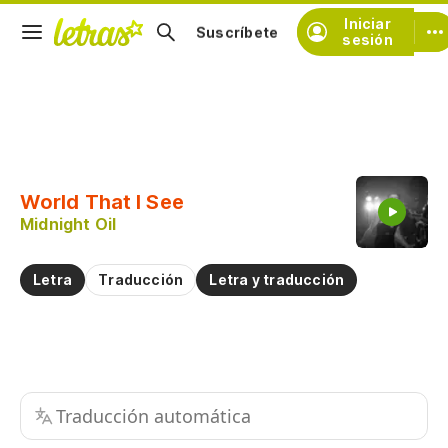
Iniciar
Suscríbete
sesión
Copiar fragmento
Copiar toda la letra
World That I See
Practicar la pronunciación de
Midnight Oil
Comentar sobre este fragmento
Letra
Traducción
Letra y traducción
Traducción automática