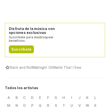
Disfruta de la música con
opciones exclusivas
Suscríbete para desbloquear
beneficios.
Suscríbete
Rock and Roll
Midnight Oil
World That I See
Todos los artistas
A
B
C
D
E
F
G
H
I
J
K
L
M
N
O
P
Q
R
S
T
U
V
W
X