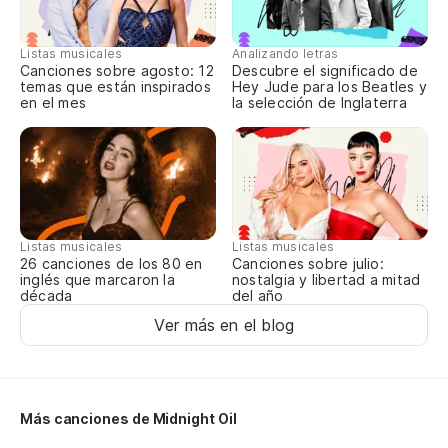
[c
Listas musicales
Analizando letras
Canciones sobre agosto: 12
Descubre el significado de
temas que están inspirados
Hey Jude para los Beatles y
en el mes
la selección de Inglaterra
Ta
As
El
Listas musicales
Listas musicales
Qu
Canciones sobre julio:
26 canciones de los 80 en
nostalgia y libertad a mitad
inglés que marcaron la
Le
del año
década
Ver más en el blog
[c
Más canciones de Midnight Oil