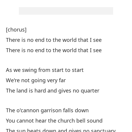
Rí
Ri
[chorus]
La
There is no end to the world that I see
Ni
There is no end to the world that I see
El
As we swing from start to start
Ra
We're not going very far
En
The land is hard and gives no quarter
On
The o'cannon garrison falls down
Fu
You cannot hear the church bell sound
Of
The sun beats down and gives no sanctuary