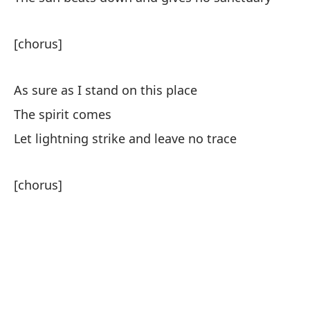
[chorus]
As sure as I stand on this place
[c
The spirit comes
Let lightning strike and leave no trace
No
Th
[chorus]
No
Th
Mi
As