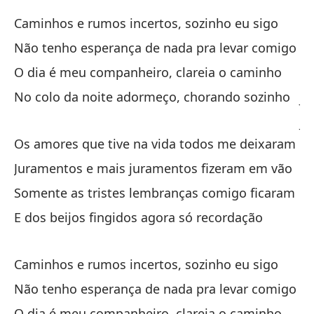
Lo
Caminhos e rumos incertos, sozinho eu sigo
de
Não tenho esperança de nada pra levar comigo
Os
O dia é meu companheiro, clareia o caminho
No colo da noite adormeço, chorando sozinho
Ju
Ju
Os amores que tive na vida todos me deixaram
Só
Juramentos e mais juramentos fizeram em vão
So
Somente as tristes lembranças comigo ficaram
E dos beijos fingidos agora só recordação
Y 
E 
Caminhos e rumos incertos, sozinho eu sigo
Não tenho esperança de nada pra levar comigo
O dia é meu companheiro, clareia o caminho