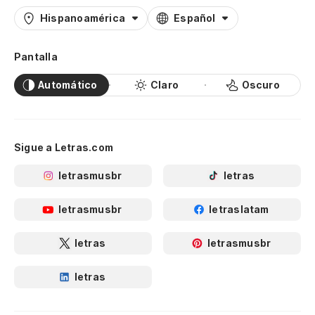
Hispanoamérica
Español
Pantalla
Automático
Claro
Oscuro
Sigue a Letras.com
letrasmusbr
letras
letrasmusbr
letraslatam
letras
letrasmusbr
letras