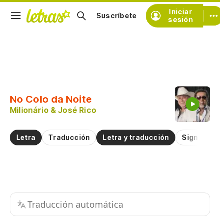
Iniciar
Suscríbete
sesión
Copiar fragmento
Copiar toda la letra
No Colo da Noite
Practicar la pronunciación de
Milionário & José Rico
Comentar sobre este fragmento
Letra
Traducción
Letra y traducción
Significad
Traducción automática