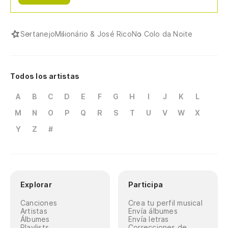
Sertanejo
Milionário & José Rico
No Colo da Noite
Todos los artistas
A
B
C
D
E
F
G
H
I
J
K
L
M
N
O
P
Q
R
S
T
U
V
W
X
Y
Z
#
Explorar
Participa
Canciones
Crea tu perfil musical
Artistas
Envía álbumes
Álbumes
Envía letras
Playlists
Correcciones de