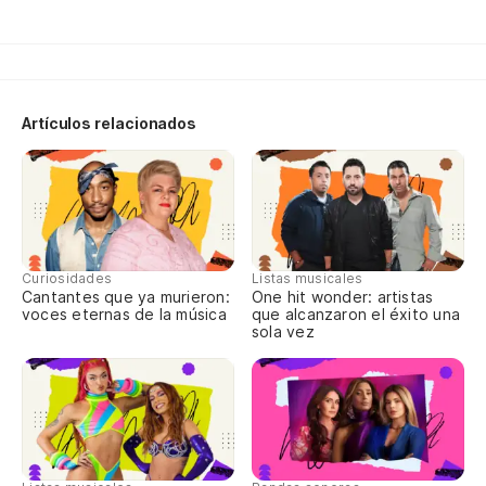
To
de
Os
Artículos relacionados
Ju
Ju
Só
So
Curiosidades
Listas musicales
Cantantes que ya murieron:
One hit wonder: artistas
Y 
voces eternas de la música
que alcanzaron el éxito una
sola vez
E 
Ca
Ca