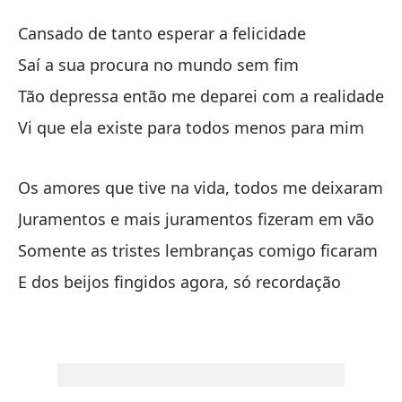
En
Cansado de tanto esperar a felicidade
No
Saí a sua procura no mundo sem fim
Tão depressa então me deparei com a realidade
Ca
Vi que ela existe para todos menos para mim
Ca
Fu
Os amores que tive na vida, todos me deixaram
Sa
Juramentos e mais juramentos fizeram em vão
Somente as tristes lembranças comigo ficaram
Ta
E dos beijos fingidos agora, só recordação
Tã
Vi
Vi