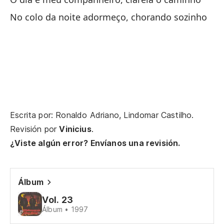
No colo da noite adormeço, chorando sozinho
Ca
Ca
No
Nã
Escrita por: Ronaldo Adriano, Lindomar Castilho.
El
Revisión por
Vinicius
.
O 
¿Viste algún error? Envíanos una revisión.
En
ll
Álbum
No
Vol. 23
Álbum • 1997