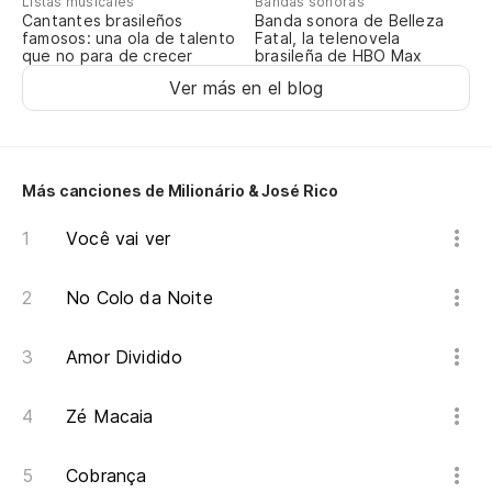
Listas musicales
Bandas sonoras
Cantantes brasileños
Banda sonora de Belleza
No
famosos: una ola de talento
Fatal, la telenovela
que no para de crecer
brasileña de HBO Max
Nã
Ver más en el blog
El
O 
Más canciones de Milionário & José Rico
En
Você vai ver
ll
No
No Colo da Noite
Amor Dividido
Zé Macaia
Cobrança