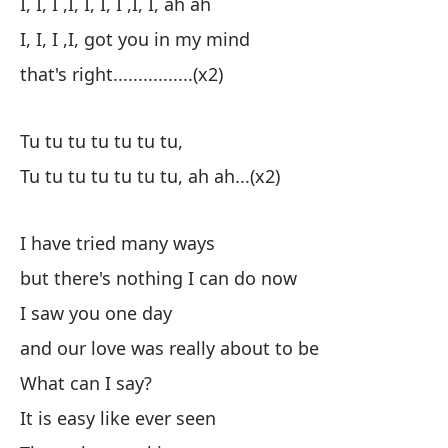
I, I, I ,I, I, I, I ,I, I, ah ah
Yo
I, I, I ,I, got you in my mind
Yo
that's right................(x2)
así
Tu tu tu tu tu tu tu,
Tu
Tu tu tu tu tu tu tu, ah ah...(x2)
Tu
I have tried many ways
He
but there's nothing I can do now
pe
I saw you one day
Te
and our love was really about to be
y 
What can I say?
¿Q
It is easy like ever seen
Es