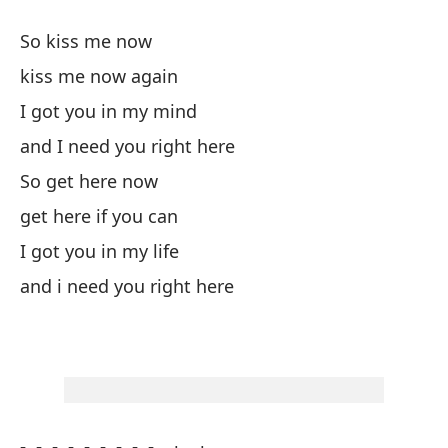
So kiss me now
As
kiss me now again
bé
I got you in my mind
Te
and I need you right here
y 
So get here now
As
get here if you can
ve
I got you in my life
Te
and i need you right here
y 