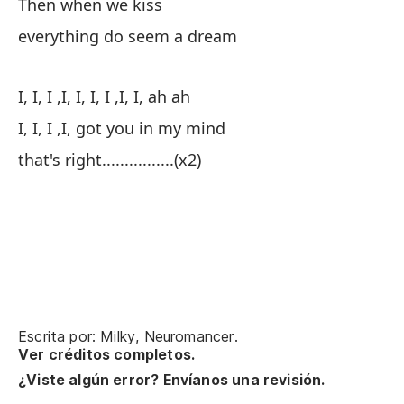
Then when we kiss
En
everything do seem a dream
to
I, I, I ,I, I, I, I ,I, I, ah ah
Yo
I, I, I ,I, got you in my mind
Yo
that's right................(x2)
así
Escrita por: Milky, Neuromancer.
Ver créditos completos.
¿Viste algún error? Envíanos una revisión.