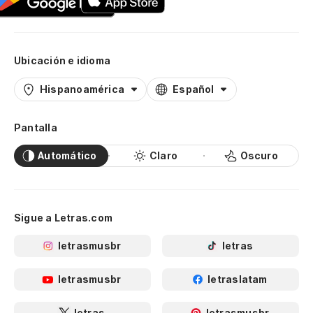
Ubicación e idioma
Hispanoamérica
Español
Pantalla
Automático
Claro
Oscuro
Sigue a Letras.com
letrasmusbr
letras
letrasmusbr
letraslatam
letras
letrasmusbr