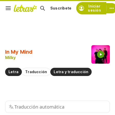
Iniciar
Suscríbete
sesión
Copiar fragmento
Copiar toda la letra
In My Mind
Practicar la pronunciación de
Milky
Comentar sobre este fragmento
Letra
Traducción
Letra y traducción
Traducción automática