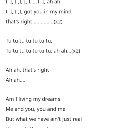
I, I, I ,I, I, I, I ,I, I, ah ah
Yo
I, I, I ,I, got you in my mind
Yo
that's right...............(x2)
así
Tu tu tu tu tu tu tu,
Tu
Tu tu tu tu tu tu tu, ah ah...(x2)
Tu
Ah ah, that's right
Ah
Ah ah....
Ah
Am I living my dreams
¿E
Me and you, you and me
Tú
But what we have ain't just real
Pe