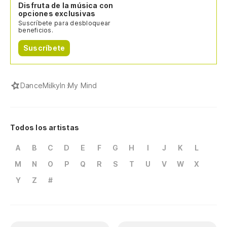
Disfruta de la música con
opciones exclusivas
Suscríbete para desbloquear
beneficios.
Suscríbete
Dance
Milky
In My Mind
Todos los artistas
A
B
C
D
E
F
G
H
I
J
K
L
M
N
O
P
Q
R
S
T
U
V
W
X
Y
Z
#