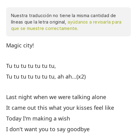
Nuestra traducción no tiene la misma cantidad de
líneas que la letra original,
ayúdanos a revisarla para
que se muestre correctamente.
Magic city!
Ci
Tu tu tu tu tu tu tu,
Tu
Tu tu tu tu tu tu tu, ah ah...(x2)
Tu
Last night when we were talking alone
An
It came out this what your kisses feel like
Sa
Today I'm making a wish
Ho
I don't want you to say goodbye
No