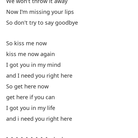
We won't throw it away
No
Now I'm missing your lips
Ah
So don't try to say goodbye
As
So kiss me now
As
kiss me now again
bé
I got you in my mind
Te
and I need you right here
y 
So get here now
As
get here if you can
ve
I got you in my life
Te
and i need you right here
y 