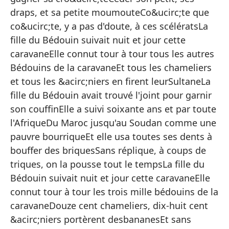
pl
draps, et sa petite moumouteCo&ucirc;te que
co&ucirc;te, y a pas d'doute, à ces scélératsLa
Qu
fille du Bédouin suivait nuit et jour cette
en
caravaneElle connut tour à tour tous les autres
Pe
Bédouins de la caravaneEt tous les chameliers
Al
et tous les &acirc;niers en firent leurSultaneLa
En
fille du Bédouin avait trouvé l'joint pour garnir
son couffinElle a suivi soixante ans et par toute
A 
l'AfriqueDu Maroc jusqu'au Soudan comme une
La
pauvre bourriqueEt elle usa toutes ses dents à
ca
bouffer des briquesSans réplique, à coups de
Co
triques, on la pousse tout le tempsLa fille du
be
Bédouin suivait nuit et jour cette caravaneElle
connut tour à tour les trois mille bédouins de la
Y 
caravaneDouze cent chameliers, dix-huit cent
hi
&acirc;niers portèrent desbananesEt sans
La