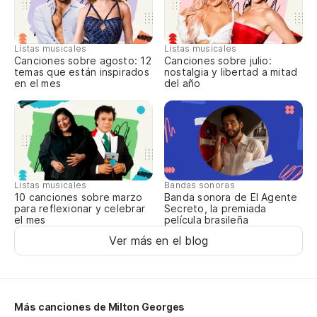
la
in
Listas musicales
Listas musicales
La
Canciones sobre agosto: 12
Canciones sobre julio:
temas que están inspirados
nostalgia y libertad a mitad
ma
en el mes
del año
Listas musicales
Bandas sonoras
10 canciones sobre marzo
Banda sonora de El Agente
para reflexionar y celebrar
Secreto, la premiada
el mes
película brasileña
Ver más en el blog
Más canciones de Milton Georges