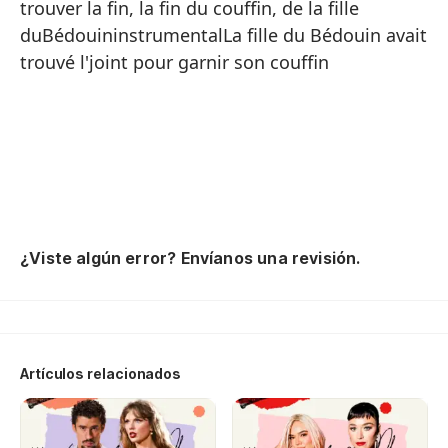
trouver la fin, la fin du couffin, de la fille
ma
duBédouininstrumentalLa fille du Bédouin avait
Si
trouvé l'joint pour garnir son couffin
De
bu
Y 
Si
el
La
¿Viste algún error? Envíanos una revisión.
ca
Co
la
Mi
Artículos relacionados
bu
Y 