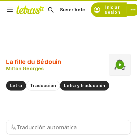
Iniciar
Suscríbete
sesión
Copiar fragmento
Copiar toda la letra
La fille du Bédouin
Practicar la pronunciación de
Milton Georges
Comentar sobre este fragmento
Letra
Traducción
Letra y traducción
Traducción automática