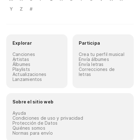
Y
Z
#
Explorar
Participa
Canciones
Crea tu perfil musical
Artistas
Envía álbumes
Álbumes
Envía letras
Playlists
Correcciones de
Actualizaciones
letras
Lanzamientos
Sobre el sitio web
Ayuda
Condiciones de uso y privacidad
Protección de Datos
Quiénes somos
Normas para envío