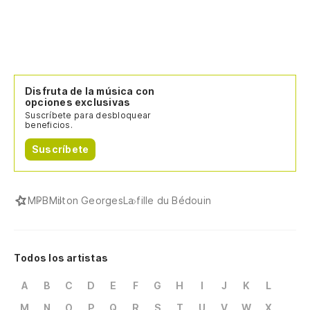
Disfruta de la música con
opciones exclusivas
Suscríbete para desbloquear
beneficios.
Suscríbete
MPB
Milton Georges
La fille du Bédouin
Todos los artistas
A
B
C
D
E
F
G
H
I
J
K
L
M
N
O
P
Q
R
S
T
U
V
W
X