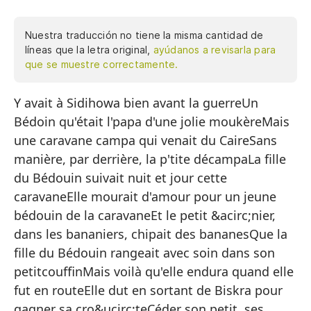
Nuestra traducción no tiene la misma cantidad de
líneas que la letra original,
ayúdanos a revisarla para
que se muestre correctamente.
Y avait à Sidihowa bien avant la guerreUn
Y 
Bédoin qu'était l'papa d'une jolie moukèreMais
Un
une caravane campa qui venait du CaireSans
Pe
manière, par derrière, la p'tite décampaLa fille
Ca
du Bédouin suivait nuit et jour cette
Si
caravaneElle mourait d'amour pour un jeune
bédouin de la caravaneEt le petit &acirc;nier,
La
dans les bananiers, chipait des bananesQue la
ca
fille du Bédouin rangeait avec soin dans son
Mo
petitcouffinMais voilà qu'elle endura quand elle
ca
fut en routeElle dut en sortant de Biskra pour
Y 
gagner sa cro&ucirc;teCéder son petit, ses