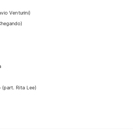
vio Venturini)
Chegando)
a
(part. Rita Lee)