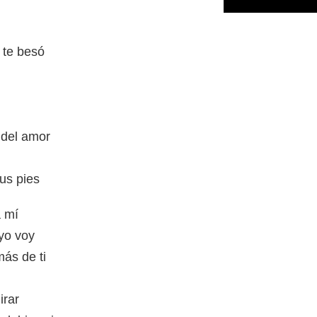
 te besó
 del amor
us pies
a mí
yo voy
ás de ti
irar