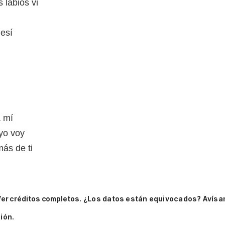
 labios vi
esí
a mí
yo voy
ás de ti
er créditos completos.
¿Los datos están equivocados? Avísa
ión.