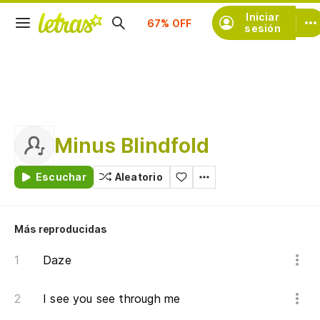
Suscríbete
Iniciar
sesión
Minus Blindfold
Escuchar
Aleatorio
Más reproducidas
Daze
I see you see through me