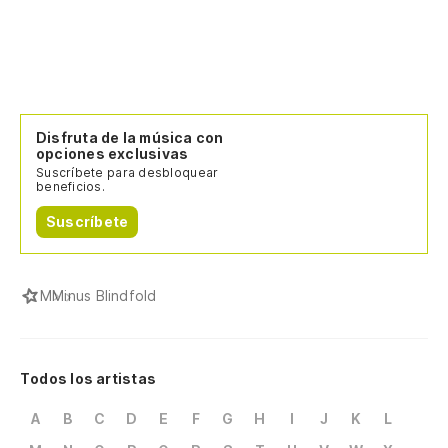
Disfruta de la música con
opciones exclusivas
Suscríbete para desbloquear
beneficios.
Suscríbete
M
Minus Blindfold
Todos los artistas
A
B
C
D
E
F
G
H
I
J
K
L