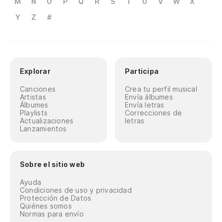
M
N
O
P
Q
R
S
T
U
V
W
X
Y
Z
#
Explorar
Participa
Canciones
Crea tu perfil musical
Artistas
Envía álbumes
Álbumes
Envía letras
Playlists
Correcciones de
Actualizaciones
letras
Lanzamientos
Sobre el sitio web
Ayuda
Condiciones de uso y privacidad
Protección de Datos
Quiénes somos
Normas para envío