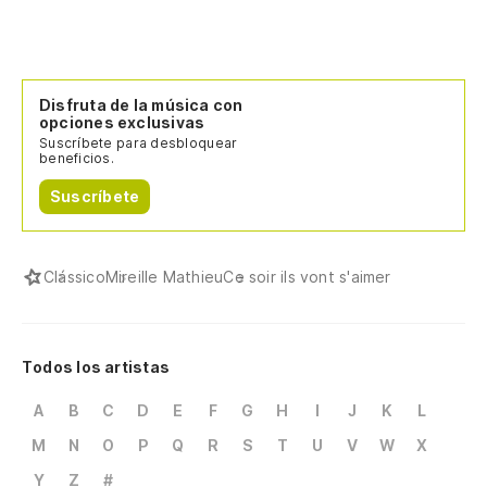
Disfruta de la música con
opciones exclusivas
Suscríbete para desbloquear
beneficios.
Suscríbete
Clássico
Mireille Mathieu
Ce soir ils vont s'aimer
Todos los artistas
A
B
C
D
E
F
G
H
I
J
K
L
M
N
O
P
Q
R
S
T
U
V
W
X
Y
Z
#