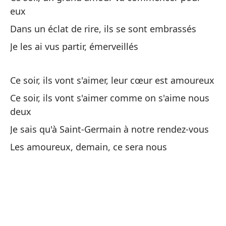
Da
eux
Dans un éclat de rire, ils se sont embrassés
Es
Je les ai vus partir, émerveillés
e
Ce
Ce soir, ils vont s'aimer, leur cœur est amoureux
Ce soir, ils vont s'aimer comme on s'aime nous
Es
deux
so
Je sais qu'à Saint-Germain à notre rendez-vous
Ce
Les amoureux, demain, ce sera nous
Le
Il
Ve
Je