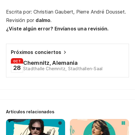
Escrita por: Christian Gaubert, Pierre André Dousset.
Es
Revisión por
dalmo
.
e
¿Viste algún error? Envíanos una revisión.
Ce
Es
Próximos conciertos
Ce
OCT
Chemnitz, Alemania
28
Stadthalle Chemnitz, Stadthallen-Saal
En
Da
Lo
Je
Artículos relacionados
Es