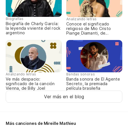
e
Ce
Biografías
Analizando letras
Biografía de Charly García:
Conoce el significado
Es
la leyenda viviente del rock
religioso de Mio Cristo
argentino
Piange Diamanti, de
no
ROSALÍA
Ce
Sé
Je
Analizando letras
Bandas sonoras
Ve más despacio:
Banda sonora de El Agente
significado de la canción
Secreto, la premiada
Lo
Vienna, de Billy Joel
película brasileña
Le
Ver más en el blog
Más canciones de Mireille Mathieu