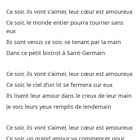
Es
Ce soir, ils vont s'aimer, leur cœur est amoureux
Ce
Ce soir, le monde entier pourra tourner sans
eux
Es
Ils sont venus ce soir, se tenant par la main
e
Dans ce petit bistrot à Saint-Germain
Ce
Es
Ce soir, ils vont s'aimer, leur cœur est amoureux
el
Ce soir, le ciel d'un lit se fermera sur eux
Ce
Ils lisent leur amour dans le creux de leur main
Je vois leurs yeux remplis de lendemain
Vi
Il
Ce soir, ils vont s'aimer, leur cœur est amoureux
En
Ce soir, un grand amour va commencer pour