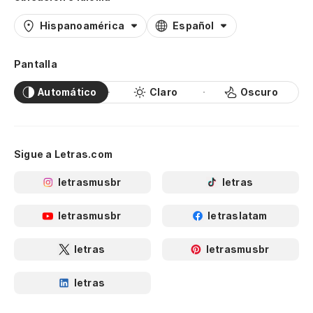
Hispanoamérica
Español
Pantalla
Automático
Claro
Oscuro
Sigue a Letras.com
letrasmusbr
letras
letrasmusbr
letraslatam
letras
letrasmusbr
letras