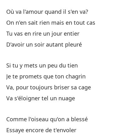
In
Où va l'amour quand il s'en va?
E
On n'en sait rien mais en tout cas
Tu vas en rire un jour entier
¿A
D'avoir un soir autant pleuré
Où
No
Si tu y mets un peu du tien
On
Je te promets que ton chagrin
Va, pour toujours briser sa cage
Te
Va s'éloigner tel un nuage
Tu
De
Comme l'oiseau qu'on a blessé
D'
Essaye encore de t'envoler