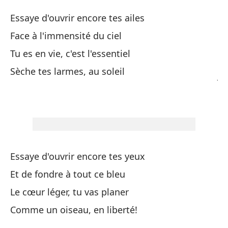
Si
Essaye d'ouvrir encore tes ailes
Si
Face à l'immensité du ciel
Tu es en vie, c'est l'essentiel
Te
Sèche tes larmes, au soleil
Je
Va
Va
Se
Essaye d'ouvrir encore tes yeux
Va
Et de fondre à tout ce bleu
Le cœur léger, tu vas planer
Co
Comme un oiseau, en liberté!
Co