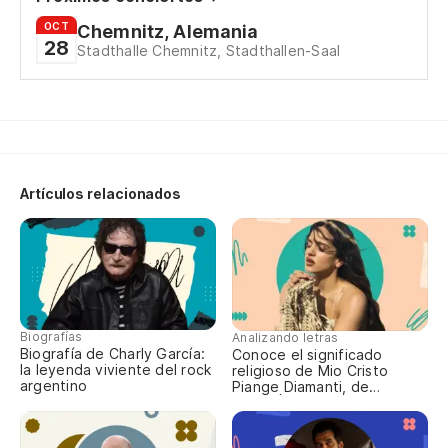
OCT
Tu
Chemnitz, Alemania
28
Stadthalle Chemnitz, Stadthallen-Saal
Si
Tu
Cu
Artículos relacionados
Do
Co
Co
Biografías
Analizando letras
In
Biografía de Charly García:
Conoce el significado
la leyenda viviente del rock
religioso de Mio Cristo
argentino
Piange Diamanti, de
Es
ROSALÍA