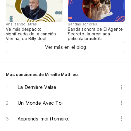
In
Es
Analizando letras
Bandas sonoras
Fr
Ve más despacio:
Banda sonora de El Agente
significado de la canción
Secreto, la premiada
Fa
Vienna, de Billy Joel
película brasileña
Ver más en el blog
Es
Tu
Más canciones de Mireille Mathieu
Se
La Dernière Valse
In
Un Monde Avec Toi
Es
Apprends-moi (tornero)
Y 