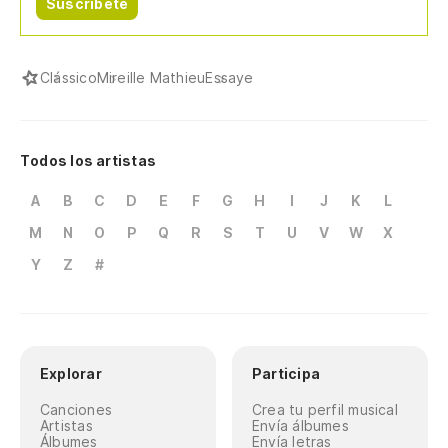
Suscríbete
Clássico
Mireille Mathieu
Essaye
Todos los artistas
A
B
C
D
E
F
G
H
I
J
K
L
M
N
O
P
Q
R
S
T
U
V
W
X
Y
Z
#
Explorar
Participa
Canciones
Crea tu perfil musical
Artistas
Envía álbumes
Álbumes
Envía letras