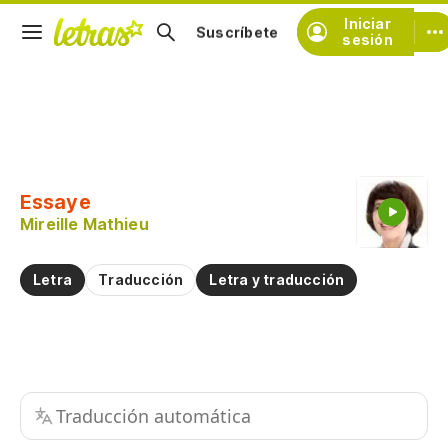
Iniciar
Suscríbete
sesión
Copiar fragmento
Copiar toda la letra
Essaye
Practicar la pronunciación de
Mireille Mathieu
Comentar sobre este fragmento
Letra
Traducción
Letra y traducción
Traducción automática