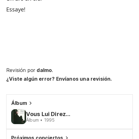
Essaye!
Tu
Te
Tu
Nu
Ça
Revisión por
dalmo
.
La
¿Viste algún error? Envíanos una revisión.
Le
Álbum
Sa
Vous Lui Direz...
Álbum • 1995
So
Te
Próximos conciertos