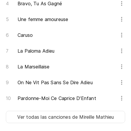
Bravo, Tu As Gagné
Et
Co
Une femme amoureuse
Le
Caruso
Co
La Paloma Adieu
Co
La Marseillaise
A 
On Ne Vit Pas Sans Se Dire Adieu
Au
Pardonne-Moi Ce Caprice D'Enfant
Co
D'
Ver todas las canciones
de Mireille Mathieu
Un