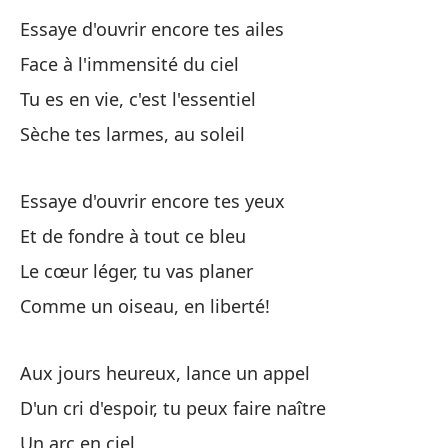
Essaye d'ouvrir encore tes ailes
Face à l'immensité du ciel
In
Tu es en vie, c'est l'essentiel
Es
Sèche tes larmes, au soleil
Y 
Essaye d'ouvrir encore tes yeux
Et
Et de fondre à tout ce bleu
Co
Le cœur léger, tu vas planer
Le
Comme un oiseau, en liberté!
Co
Aux jours heureux, lance un appel
Co
D'un cri d'espoir, tu peux faire naître
Un arc en ciel
Vi