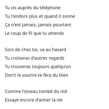
In
Tu vis auprès du téléphone
Tu t'endors plus et quand il sonne
In
Ça n'est jamais, jamais pourtant
Le coup de fil que tu attends
Es
Fr
Sors de chez toi, va au hasard
Fa
Tu croiseras d'autres regards
Es
Tu trouveras toujours quelqu'un
Don't le sourire te fera du bien
Tu
Se
Comme l'oiseau tombé du nid
Essaye encore d'aimer la vie