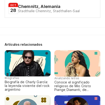
Ça
OCT
Chemnitz, Alemania
28
Stadthalle Chemnitz, Stadthallen-Saal
Y 
Cu
Qu
Artículos relacionados
Y 
Cu
Biografías
Analizando letras
Biografía de Charly García:
Conoce el significado
Es
la leyenda viviente del rock
religioso de Mio Cristo
argentino
Piange Diamanti, de
ROSALÍA
Y 