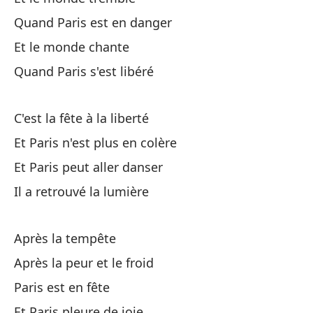
So
Quand Paris est en danger
Et le monde chante
La
Quand Paris s'est libéré
La
G
C'est la fête à la liberté
Et Paris n'est plus en colère
Pe
Et Paris peut aller danser
Ma
Il a retrouvé la lumière
Un
Après la tempête
Qu
Après la peur et le froid
Paris est en fête
A 
Et Paris pleure de joie