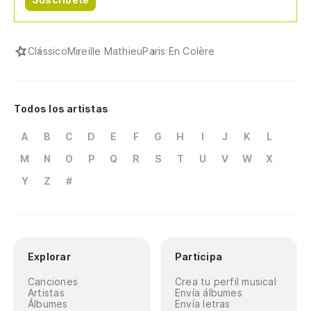
Clássico
Mireille Mathieu
Paris En Colère
Todos los artistas
A
B
C
D
E
F
G
H
I
J
K
L
M
N
O
P
Q
R
S
T
U
V
W
X
Y
Z
#
Explorar
Participa
Canciones
Crea tu perfil musical
Artistas
Envía álbumes
Álbumes
Envía letras