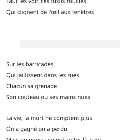
Faut les voir, ces fusils rouillés
Y 
Qui clignent de l'œil aux fenêtres
Pa
Él
Sur les barricades
Ti
Qui jaillissent dans les rues
Il
Chacun sa grenade
Son couteau ou ses mains nues
Cu
Qu
La vie, la mort ne comptent plus
Ti
On a gagné on a perdu
Fau
Mais on pourra se présenter là-haut