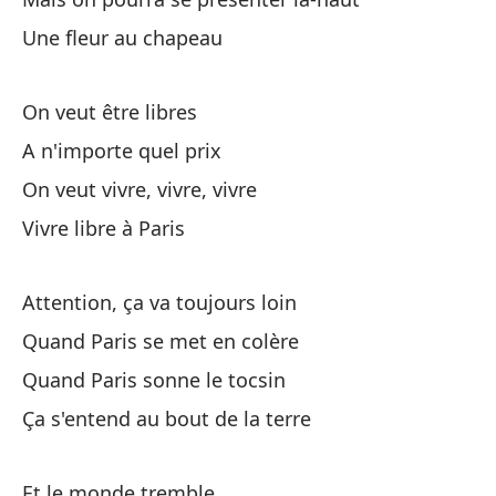
Une fleur au chapeau
Qu
Qu
On veut être libres
A n'importe quel prix
On veut vivre, vivre, vivre
Vivre libre à Paris
En
Attention, ça va toujours loin
Cr
Quand Paris se met en colère
Quand Paris sonne le tocsin
Ca
Ça s'entend au bout de la terre
Su
Et le monde tremble