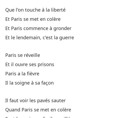
A
Que l'on touche à la liberté
Pa
Et Paris se met en colère
Et Paris commence à gronder
Si
Et le lendemain, c'est la guerre
Y 
Paris se réveille
Y 
Et il ouvre ses prisons
Et
Paris a la fièvre
Il la soigne à sa façon
Y 
Et
Il faut voir les pavés sauter
Quand Paris se met en colère
Pa