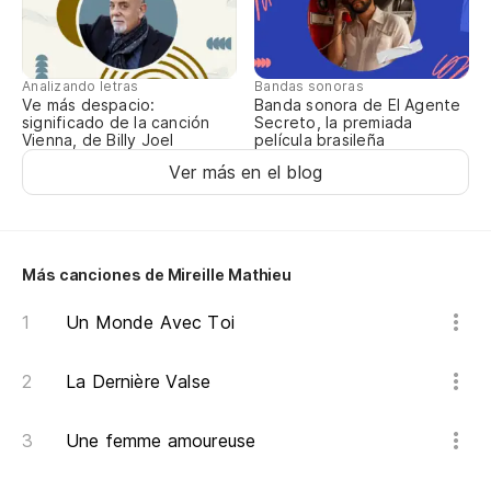
Et
Y 
Analizando letras
Bandas sonoras
Ve más despacio:
Banda sonora de El Agente
significado de la canción
Secreto, la premiada
En
Vienna, de Billy Joel
película brasileña
Ver más en el blog
De
Más canciones de Mireille Mathieu
De
Ap
Un Monde Avec Toi
Pa
La Dernière Valse
Y 
Une femme amoureuse
Et