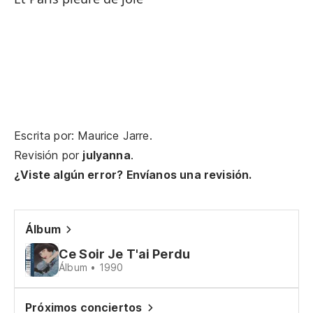
Qu
Vi
Te
Escrita por: Maurice Jarre.
At
Revisión por
julyanna
.
¿Viste algún error? Envíanos una revisión.
Cu
Qu
Álbum
Cu
Ce Soir Je T'ai Perdu
Álbum • 1990
Qu
Se
Próximos conciertos