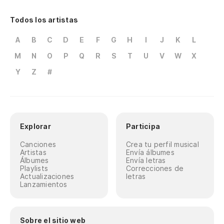
Todos los artistas
A
B
C
D
E
F
G
H
I
J
K
L
M
N
O
P
Q
R
S
T
U
V
W
X
Y
Z
#
Explorar
Participa
Canciones
Crea tu perfil musical
Artistas
Envía álbumes
Álbumes
Envía letras
Playlists
Correcciones de
Actualizaciones
letras
Lanzamientos
Sobre el sitio web