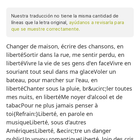
Nuestra traducción no tiene la misma cantidad de
líneas que la letra original,
ayúdanos a revisarla para
que se muestre correctamente.
Changer de maison, écrire des chansons, en
Ca
libertéSortir dans la rue, me sentir perdu, en
Sa
libertéVivre la vie de ses gens d'en faceVivre en
Vi
souriant tout seul dans ma glaceVoler un
Vi
bateau, pour marcher sur l'eau, en
libertéChanter sous la pluie, br&ucirc;ler toutes
Ro
mes nuits, en libertéMe noyer d'alcool et de
li
tabacPour ne plus jamais penser à
Ca
toi{Refrain:}Liberté, en parole en
en
musiqueLiberté, sous d'autres
Ah
AmériquesLiberté, &ecirc;tre un danger
publicUn voyou romantiqueLiberté, loin des cris
Pa