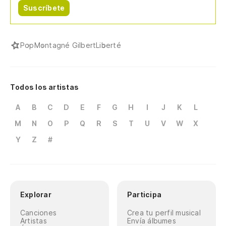
Suscríbete
Pop
Montagné Gilbert
Liberté
Todos los artistas
A
B
C
D
E
F
G
H
I
J
K
L
M
N
O
P
Q
R
S
T
U
V
W
X
Y
Z
#
Explorar
Participa
Canciones
Crea tu perfil musical
Artistas
Envía álbumes