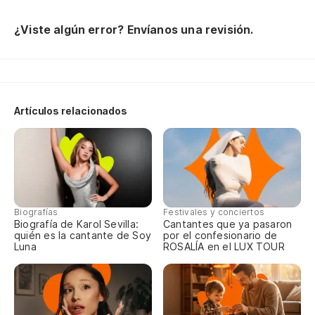
Ca
¿Viste algún error? Envíanos una revisión.
Ir
De
Pa
Artículos relacionados
De
Li
Li
Biografías
Festivales y conciertos
Li
Biografía de Karol Sevilla:
Cantantes que ya pasaron
quién es la cantante de Soy
por el confesionario de
En
Luna
ROSALÍA en el LUX TOUR