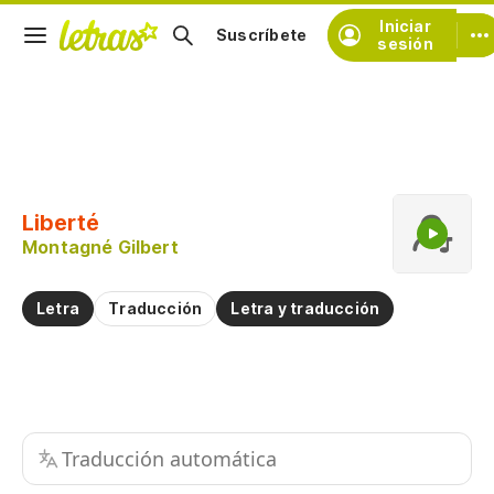
Iniciar
Suscríbete
sesión
Copiar fragmento
Copiar toda la letra
Liberté
Practicar la pronunciación de
Montagné Gilbert
Comentar sobre este fragmento
Letra
Traducción
Letra y traducción
Traducción automática