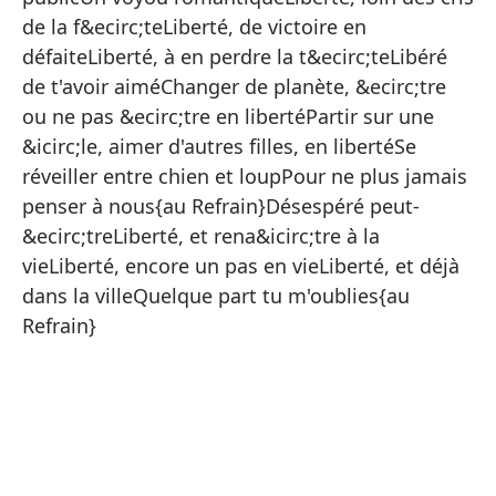
de la f&ecirc;teLiberté, de victoire en
défaiteLiberté, à en perdre la t&ecirc;teLibéré
Li
de t'avoir aiméChanger de planète, &ecirc;tre
Li
ou ne pas &ecirc;tre en libertéPartir sur une
&icirc;le, aimer d'autres filles, en libertéSe
Li
réveiller entre chien et loupPour ne plus jamais
Un
penser à nous{au Refrain}Désespéré peut-
Li
&ecirc;treLiberté, et rena&icirc;tre à la
vieLiberté, encore un pas en vieLiberté, et déjà
Li
dans la villeQuelque part tu m'oublies{au
Li
Refrain}
Li