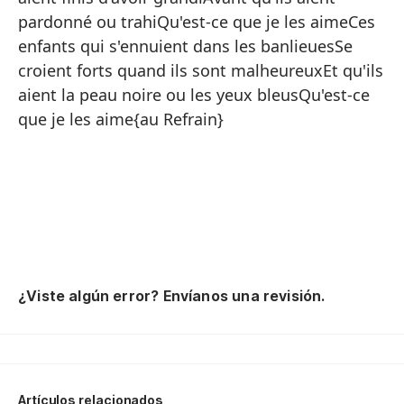
¿Q
pardonné ou trahiQu'est-ce que je les aimeCes
Re
enfants qui s'ennuient dans les banlieuesSe
croient forts quand ils sont malheureuxEt qu'ils
¿Q
aient la peau noire ou les yeux bleusQu'est-ce
¿Q
que je les aime{au Refrain}
Qu
de
An
An
An
C
¿Viste algún error? Envíanos una revisión.
Artículos relacionados