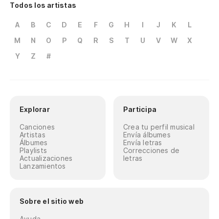
Todos los artistas
A
B
C
D
E
F
G
H
I
J
K
L
M
N
O
P
Q
R
S
T
U
V
W
X
Y
Z
#
Explorar
Participa
Canciones
Crea tu perfil musical
Artistas
Envía álbumes
Álbumes
Envía letras
Playlists
Correcciones de
Actualizaciones
letras
Lanzamientos
Sobre el sitio web
Ayuda