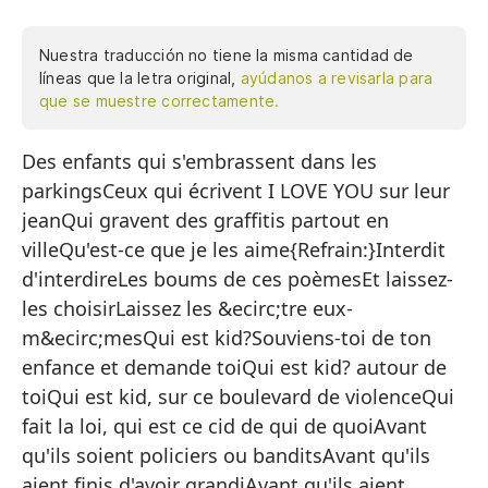
Nuestra traducción no tiene la misma cantidad de
líneas que la letra original,
ayúdanos a revisarla para
que se muestre correctamente.
Des enfants qui s'embrassent dans les
Ni
parkingsCeux qui écrivent I LOVE YOU sur leur
Lo
jeanQui gravent des graffitis partout en
Qu
villeQu'est-ce que je les aime{Refrain:}Interdit
C
d'interdireLes boums de ces poèmesEt laissez-
les choisirLaissez les &ecirc;tre eux-
m&ecirc;mesQui est kid?Souviens-toi de ton
Pr
enfance et demande toiQui est kid? autour de
La
toiQui est kid, sur ce boulevard de violenceQui
Y 
fait la loi, qui est ce cid de qui de quoiAvant
qu'ils soient policiers ou banditsAvant qu'ils
Dé
aient finis d'avoir grandiAvant qu'ils aient