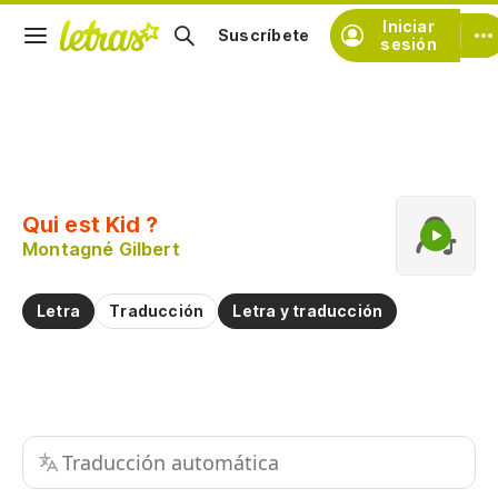
Iniciar
Suscríbete
sesión
Copiar fragmento
Copiar toda la letra
Qui est Kid ?
Practicar la pronunciación de
Montagné Gilbert
Comentar sobre este fragmento
Letra
Traducción
Letra y traducción
Traducción automática