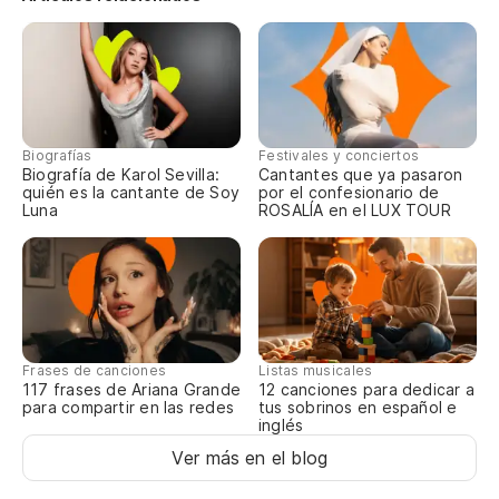
Es
Se
Y 
az
Biografías
Festivales y conciertos
Biografía de Karol Sevilla:
Cantantes que ya pasaron
C
quién es la cantante de Soy
por el confesionario de
Luna
ROSALÍA en el LUX TOUR
(R
Frases de canciones
Listas musicales
117 frases de Ariana Grande
12 canciones para dedicar a
para compartir en las redes
tus sobrinos en español e
inglés
Ver más en el blog