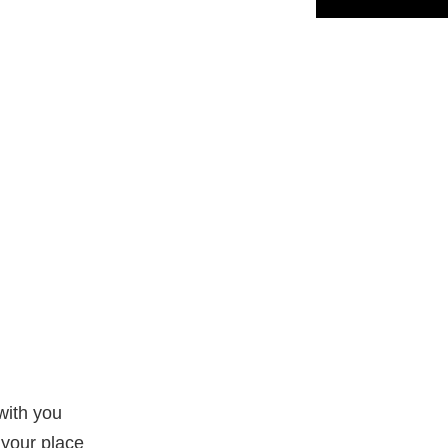
 with you
 your place