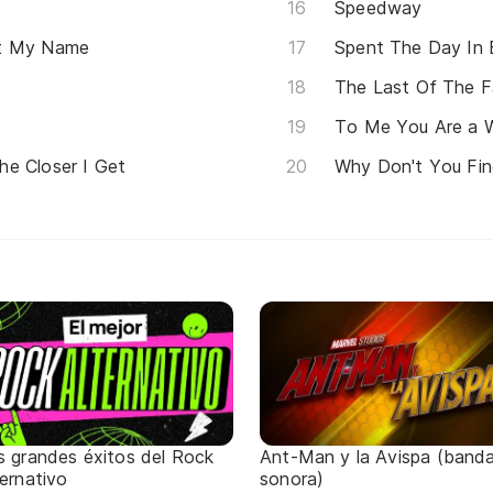
Speedway
ot My Name
Spent The Day In
The Last Of The F
To Me You Are a W
e Closer I Get
Why Don't You Fin
s grandes éxitos del Rock
Ant-Man y la Avispa (band
ternativo
sonora)