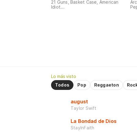
21 Guns, Basket Case, American
Arc
Idiot...
Pep
Lo más visto
Todos
Pop
Reggaeton
Roc
august
Taylor Swift
La Bondad de Dios
StayInFaith