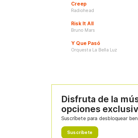
Creep
Radiohead
Risk It All
Bruno Mars
Y Que Pasó
Orquesta La Bella Luz
Disfruta de la mú
opciones exclusi
Suscríbete para desbloquear bene
Suscríbete