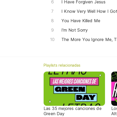
I Have Forgiven Jesus
I Know Very Well How I G
You Have Killed Me
I'm Not Sorry
The More You Ignore Me, Th
Playlists relacionadas
Las 35 mejores canciones de
Lo
Green Day
Al