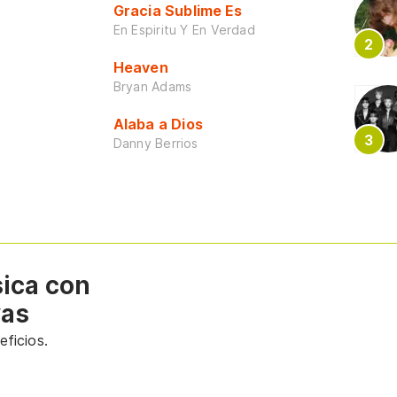
Gracia Sublime Es
En Espiritu Y En Verdad
Heaven
Bryan Adams
Alaba a Dios
Danny Berrios
sica con
vas
ficios.