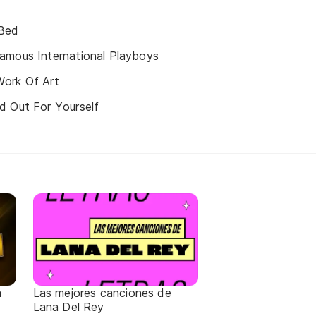
 Bed
amous International Playboys
ork Of Art
d Out For Yourself
a
Las mejores canciones de
Lana Del Rey