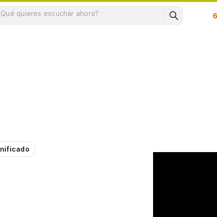
Su
nificado