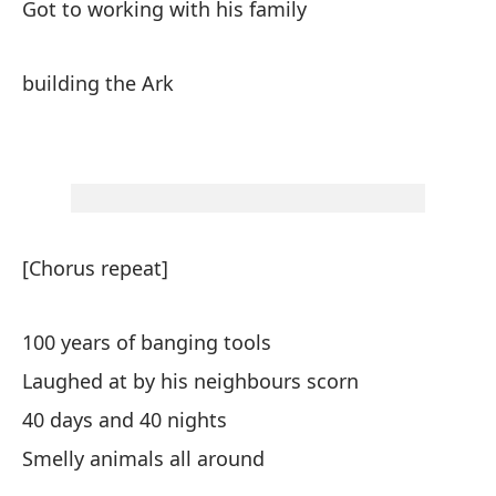
Got to working with his family
10
Se
building the Ark
40
An
[Chorus repeat]
La
100 years of banging tools
Pu
Laughed at by his neighbours scorn
Pe
40 days and 40 nights
te
Smelly animals all around