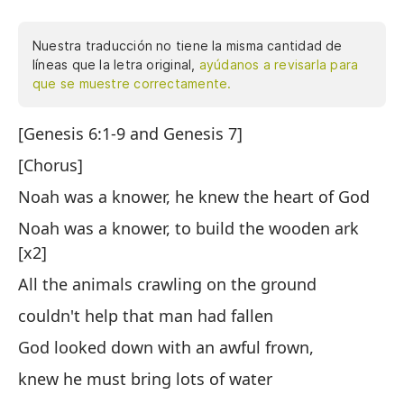
Nuestra traducción no tiene la misma cantidad de
líneas que la letra original,
ayúdanos a revisarla para
que se muestre correctamente.
[Genesis 6:1-9 and Genesis 7]
No
Di
[Chorus]
No
Noah was a knower, he knew the heart of God
m
Noah was a knower, to build the wooden ark
To
[x2]
no
All the animals crawling on the ground
ca
couldn't help that man had fallen
Di
God looked down with an awful frown,
sa
knew he must bring lots of water
Ah