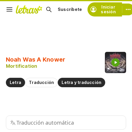
Iniciar
Suscríbete
sesión
Copiar fragmento
Copiar toda la letra
Noah Was A Knower
Practicar la pronunciación de
Mortification
Comentar sobre este fragmento
Letra
Traducción
Letra y traducción
Traducción automática