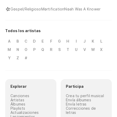
Gospel/Religioso
Mortification
Noah Was A Knower
Todos los artistas
A
B
C
D
E
F
G
H
I
J
K
L
M
N
O
P
Q
R
S
T
U
V
W
X
Y
Z
#
Explorar
Participa
Canciones
Crea tu perfil musical
Artistas
Envía álbumes
Álbumes
Envía letras
Playlists
Correcciones de
Actualizaciones
letras
Lanzamientos