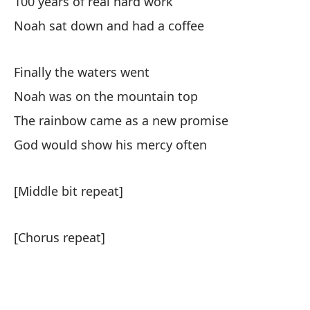
100 years of real hard work
Noah sat down and had a coffee
[R
Finally the waters went
[R
Noah was on the mountain top
The rainbow came as a new promise
God would show his mercy often
[Middle bit repeat]
[Chorus repeat]