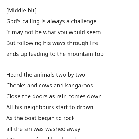
Es
[Middle bit]
Ga
God's calling is always a challenge
Ci
It may not be what you would seem
To
But following his ways through life
Cu
ends up leading to the mountain top
to
10
Heard the animals two by two
No
Chooks and cows and kangaroos
Close the doors as rain comes down
Fi
All his neighbours start to drown
No
As the boat began to rock
El
all the sin was washed away
Di