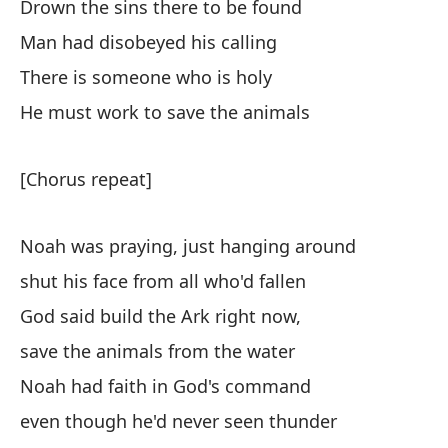
Drown the sins there to be found
El
Man had disobeyed his calling
Ha
There is someone who is holy
De
He must work to save the animals
No
[Chorus repeat]
ce
Di
Noah was praying, just hanging around
sa
shut his face from all who'd fallen
No
God said build the Ark right now,
au
save the animals from the water
Se
Noah had faith in God's command
co
even though he'd never seen thunder