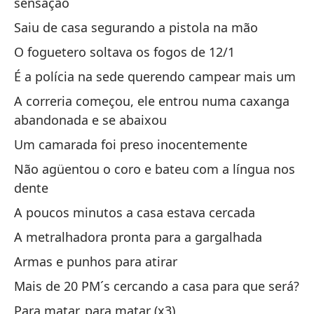
sensação
To
Saiu de casa segurando a pistola na mão
To
O foguetero soltava os fogos de 12/1
É a polícia na sede querendo campear mais um
El
A correria começou, ele entrou numa caxanga
A 
abandonada e se abaixou
Um camarada foi preso inocentemente
Não agüentou o coro e bateu com a língua nos
dente
A poucos minutos a casa estava cercada
Co
A metralhadora pronta para a gargalhada
Armas e punhos para atirar
¿Q
Mais de 20 PM´s cercando a casa para que será?
Qu
Para matar, para matar (x3)