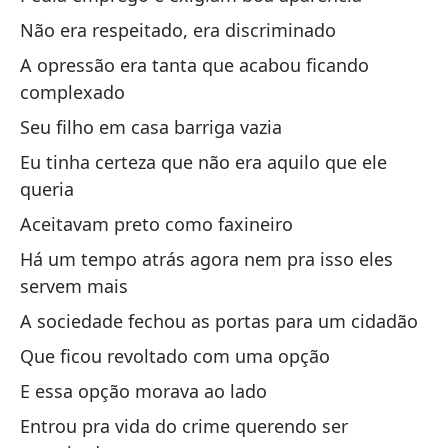
Não era respeitado, era discriminado
De
A opressão era tanta que acabou ficando
Ta
complexado
Seu filho em casa barriga vazia
Te
Eu tinha certeza que não era aquilo que ele
qu
queria
Se
Aceitavam preto como faxineiro
es
Há um tempo atrás agora nem pra isso eles
En
servem mais
sa
A sociedade fechou as portas para um cidadão
An
Que ficou revoltado com uma opção
Ho
E essa opção morava ao lado
Ho
Entrou pra vida do crime querendo ser