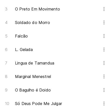
Un
O Preto Em Movimento
se
Um
Soldado do Morro
Sa
Falcão
m
Sa
L. Gelada
El
Lingua de Tamandua
12
O 
Marginal Menestrel
Es
O Bagulho é Doido
ga
É 
Só Deus Pode Me Julgar