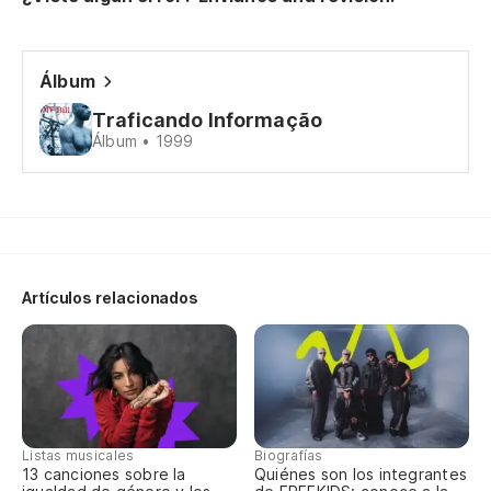
Ah
un
Álbum
Ag
Traficando Informação
de
Álbum • 1999
En
ca
Na
fr
Artículos relacionados
At
Pe
Pe
Listas musicales
Biografías
13 canciones sobre la
Quiénes son los integrantes
Pe