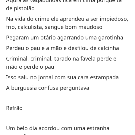
Agora as vagabundas fica em cima porque ta
de pistolão
Qu
Na vida do crime ele aprendeu a ser impiedoso,
Y 
frio, calculista, sangue bom maudoso
E 
Pegaram um otário agarrando uma garotinha
Perdeu o pau e a mão e desfilou de calcinha
En
re
Criminal, criminal, tarado na favela perde e
mão e perde o pau
En
Isso saiu no jornal com sua cara estampada
Se
A burguesia confusa perguntava
Fi
Refrão
Su
fu
Um belo dia acordou com uma estranha
O 