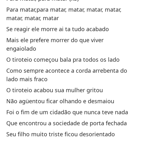
¡U
Para matar,para matar, matar, matar, matar,
matar, matar, matar
Um
Se reagir ele morre ai ta tudo acabado
(4
Mais ele prefere morrer do que viver
engaiolado
O tiroteio começou bala pra todos os lado
Ci
Ci
Como sempre acontece a corda arrebenta do
lado mais fraco
Ci
O tiroteio acabou sua mulher gritou
Ci
Não agüentou ficar olhando e desmaiou
Ah
Foi o fim de um cidadão que nunca teve nada
en
Que encontrou a sociedade de porta fechada
Fo
Seu filho muito triste ficou desorientado
lu