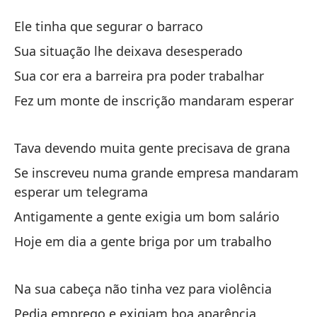
Un
Ele tinha que segurar o barraco
U
Sua situação lhe deixava desesperado
Sua cor era a barreira pra poder trabalhar
Tu
Fez um monte de inscrição mandaram esperar
El
Su
Tava devendo muita gente precisava de grana
Su
Se inscreveu numa grande empresa mandaram
esperar um telegrama
Tu
Antigamente a gente exigia um bom salário
Su
Hoje em dia a gente briga por um trabalho
Hi
te
Na sua cabeça não tinha vez para violência
Fe
Pedia emprego e exigiam boa aparência