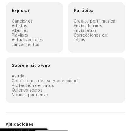
El
Explorar
Participa
O 
Canciones
Crea tu perfil musical
Artistas
Envía álbumes
No
Álbumes
Envía letras
Playlists
Correcciones de
d
Actualizaciones
letras
Lanzamientos
Nã
Fu
Sobre el sitio web
Fo
Ayuda
Condiciones de uso y privacidad
Protección de Datos
Qu
Quiénes somos
Normas para envío
ce
Qu
Tu
Aplicaciones