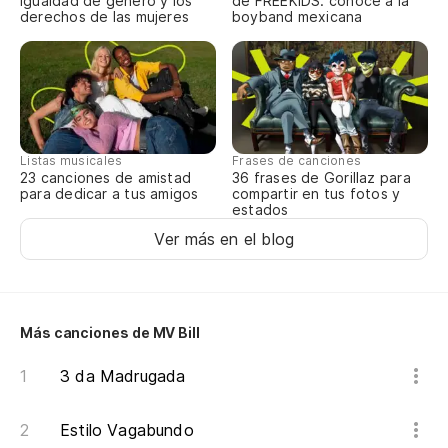
igualdad de género y los
de FREEKIDS: conoce a la
derechos de las mujeres
boyband mexicana
Cr
pi
Cr
mã
Es
Listas musicales
Frases de canciones
23 canciones de amistad
36 frases de Gorillaz para
pa
para dedicar a tus amigos
compartir en tus fotos y
estados
Is
Ver más en el blog
La
A 
Más canciones de MV Bill
3 da Madrugada
El
Estilo Vagabundo