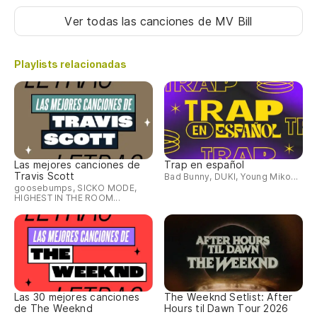
La
Ver todas las canciones
de MV Bill
ab
A 
Playlists relacionadas
ab
Un
Um
Las mejores canciones de
Trap en español
No
Travis Scott
Bad Bunny, DUKI, Young Miko...
lo
goosebumps, SICKO MODE,
HIGHEST IN THE ROOM...
Nã
Ha
A 
Las 30 mejores canciones
The Weeknd Setlist: After
La
de The Weeknd
Hours til Dawn Tour 2026