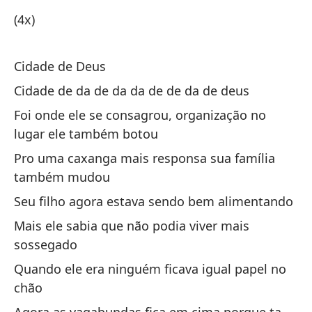
(4x)
Es
Eu
Cidade de Deus
Cidade de da de da da de de da de deus
To
Foi onde ele se consagrou, organização no
Ac
lugar ele também botou
Ha
Pro uma caxanga mais responsa sua família
es
também mudou
Há
Seu filho agora estava sendo bem alimentando
ma
Mais ele sabia que não podia viver mais
sossegado
La
Quando ele era ninguém ficava igual papel no
A 
chão
Qu