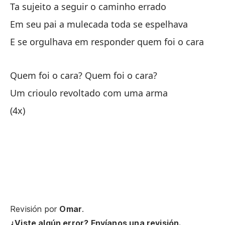
Ta sujeito a seguir o caminho errado
Pa
Em seu pai a mulecada toda se espelhava
ca
E se orgulhava em responder quem foi o cara
Pr
t
Quem foi o cara? Quem foi o cara?
Su
Um crioulo revoltado com uma arma
Se
(4x)
Pe
Ma
s
Cu
Qu
Revisión por
Omar
.
c
¿Viste algún error? Envíanos una revisión.