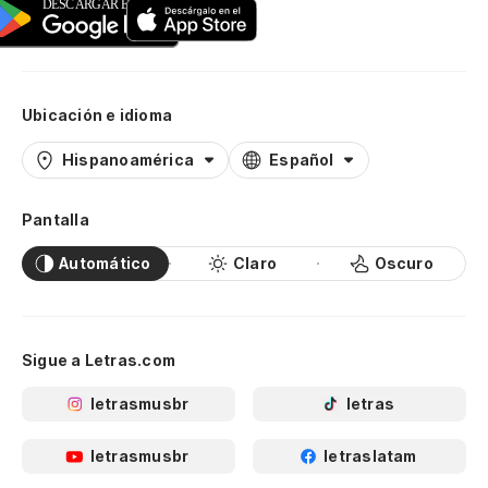
Se
Es
Ta
Ubicación e idioma
En
Hispanoamérica
Español
Em
Pantalla
Y 
Automático
Claro
Oscuro
ti
E 
Sigue a Letras.com
¿Q
letrasmusbr
letras
Qu
letrasmusbr
letraslatam
Un