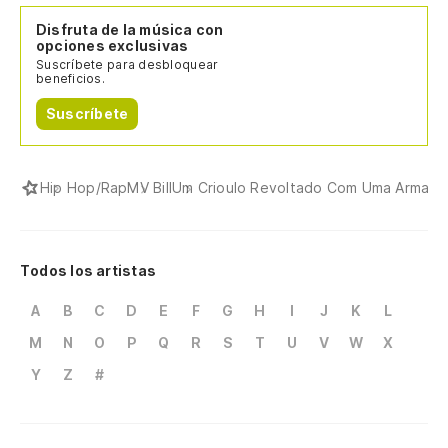
Si
Disfruta de la música con
a
opciones exclusivas
Suscríbete para desbloquear
Se
beneficios.
Suscríbete
Pr
en
Hip Hop/Rap
MV Bill
Um Crioulo Revoltado Com Uma Arma
Ma
El
Todos los artistas
O 
A
B
C
D
E
F
G
H
I
J
K
L
Co
M
N
O
P
Q
R
S
T
U
V
W
X
de
Y
Z
#
Co
ma