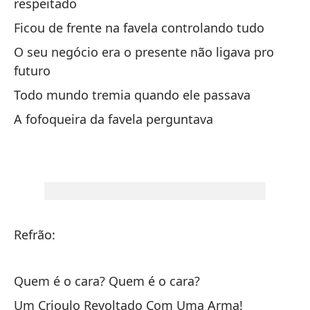
respeitado
Ficou de frente na favela controlando tudo
En
O seu negócio era o presente não ligava pro
Na
futuro
Pi
Todo mundo tremia quando ele passava
Pe
A fofoqueira da favela perguntava
No
Nã
La
A 
Refrão:
co
Quem é o cara? Quem é o cara?
Su
Um Crioulo Revoltado Com Uma Arma!
Se