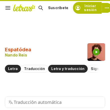
Iniciar
Suscríbete
sesión
Copiar fragmento
Copiar toda la letra
Espatódea
Practicar la pronunciación de
Nando Reis
Comentar sobre este fragmento
Letra
Traducción
Letra y traducción
Significad
Traducción automática