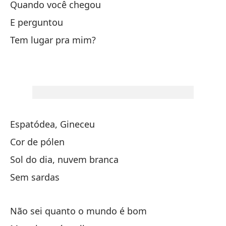
No
Quando você chegou
Pe
E perguntou
Cu
Tem lugar pra mim?
Y 
Ha
Espatódea, Gineceu
Cor de pólen
Sp
Sol do dia, nuvem branca
Gi
Sem sardas
Co
Não sei quanto o mundo é bom