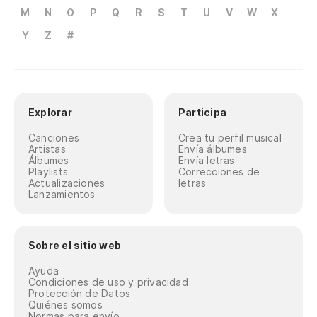
M
N
O
P
Q
R
S
T
U
V
W
X
Y
Z
#
Explorar
Participa
Canciones
Crea tu perfil musical
Artistas
Envía álbumes
Álbumes
Envía letras
Playlists
Correcciones de
Actualizaciones
letras
Lanzamientos
Sobre el sitio web
Ayuda
Condiciones de uso y privacidad
Protección de Datos
Quiénes somos
Normas para envío