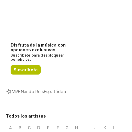
Disfruta de la música con
opciones exclusivas
Suscríbete para desbloquear
beneficios.
Suscríbete
MPB
Nando Reis
Espatódea
Todos los artistas
A
B
C
D
E
F
G
H
I
J
K
L