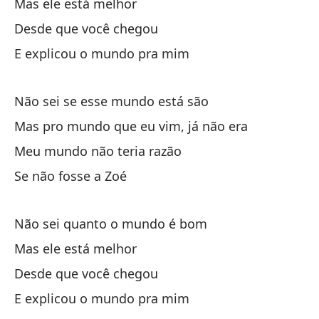
So
Mas ele está melhor
nu
Desde que você chegou
Si
E explicou o mundo pra mim
No
Não sei se esse mundo está são
Pe
Mas pro mundo que eu vim, já não era
De
Meu mundo não teria razão
Y 
Se não fosse a Zoé
No
Não sei quanto o mundo é bom
Pe
Mas ele está melhor
Mi
Desde que você chegou
Si
E explicou o mundo pra mim