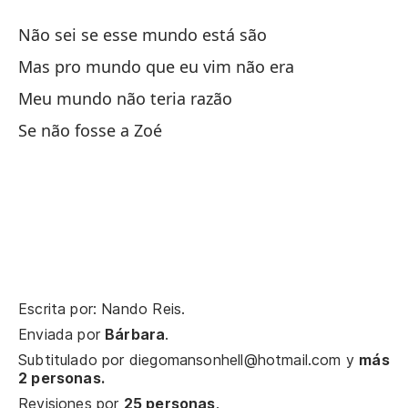
Sp
Não sei se esse mundo está são
Gi
Mas pro mundo que eu vim não era
Co
Meu mundo não teria razão
Se não fosse a Zoé
So
nu
Si
No
Escrita por: Nando Reis.
Pe
Enviada por
Bárbara
.
De
Subtitulado por
diegomansonhell@hotmail.com
y
más
Y 
2 personas.
Revisiones por
25 personas
.