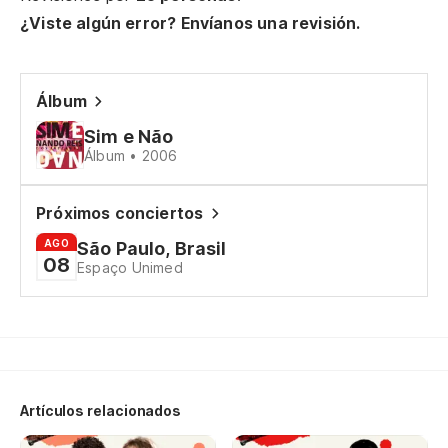
¿Viste algún error? Envíanos una revisión.
No
Pe
Álbum
Mi
Sim e Não
Si
Álbum • 2006
Próximos conciertos
AGO
São Paulo, Brasil
08
Espaço Unimed
Artículos relacionados