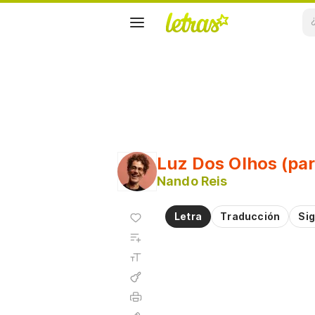
Luz Dos Olhos (par
Nando Reis
Agregar
Letra
Traducción
Sig
a
Agregar
favoritos
a
Tamaño
playlist
de la
fuente
Acordes
Imprimir