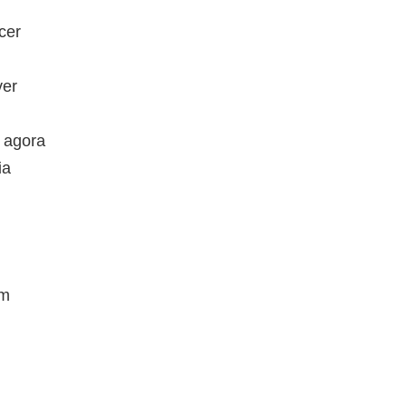
cer
ver
 agora
ia
ém