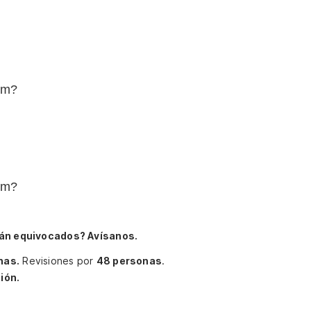
fim?
fim?
án equivocados? Avísanos.
nas.
Revisiones por
48 personas
.
ión.