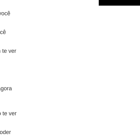
você
ocê
 te ver
agora
 te ver
poder