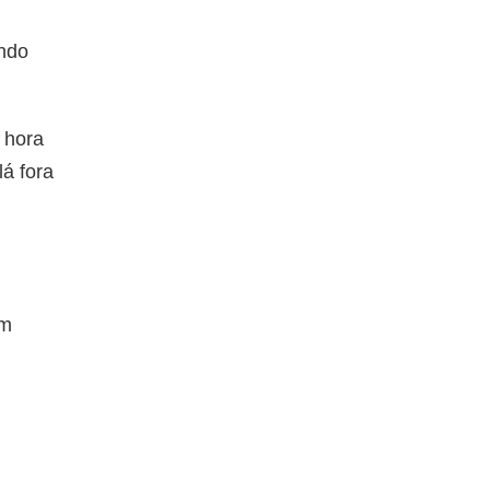
ndo
 hora
á fora
ém
!