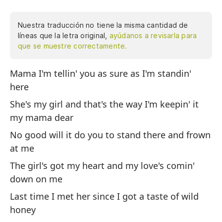
Nuestra traducción no tiene la misma cantidad de
líneas que la letra original,
ayúdanos a revisarla para
que se muestre correctamente.
Mama I'm tellin' you as sure as I'm standin'
Ma
here
pi
She's my girl and that's the way I'm keepin' it
El
my mama dear
q
No good will it do you to stand there and frown
No
at me
fr
The girl's got my heart and my love's comin'
La
down on me
ca
Last time I met her since I got a taste of wild
La
honey
sa