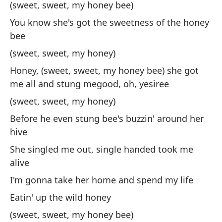
(sweet, sweet, my honey bee)
(d
You know she's got the sweetness of the honey
Sa
bee
(d
(sweet, sweet, my honey)
Mi
Honey, (sweet, sweet, my honey bee) she got
to
me all and stung megood, oh, yesiree
(d
(sweet, sweet, my honey)
An
Before he even stung bee's buzzin' around her
al
hive
El
She singled me out, single handed took me
La
alive
Co
I'm gonna take her home and spend my life
(d
Eatin' up the wild honey
(d
(sweet, sweet, my honey bee)