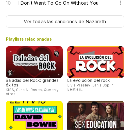
I Don't Want To Go On Without You
Ver todas las canciones
de Nazareth
Playlists relacionadas
Baladas del Rock: grandes
La evolución del rock
éxitos
Elvis Presley, Janis Joplin,
Beatles...
KISS, Guns N' Roses, Queen y
otros