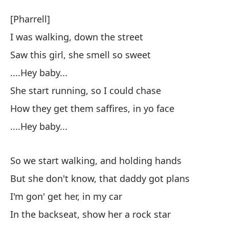
Am
[Pharrell]
B
I was walking, down the street
Saw this girl, she smell so sweet
[P
....Hey baby...
Ca
She start running, so I could chase
I 
How they get them saffires, in yo face
....Hey baby...
Vi
Sa
So we start walking, and holding hands
..
But she don't know, that daddy got plans
I'm gon' get her, in my car
El
In the backseat, show her a rock star
Sh