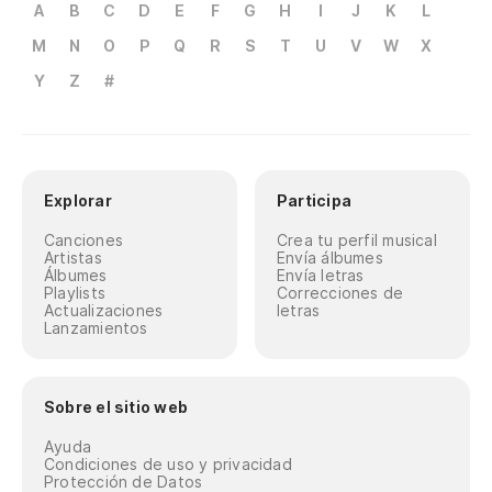
A
B
C
D
E
F
G
H
I
J
K
L
M
N
O
P
Q
R
S
T
U
V
W
X
Y
Z
#
Explorar
Participa
Canciones
Crea tu perfil musical
Artistas
Envía álbumes
Álbumes
Envía letras
Playlists
Correcciones de
Actualizaciones
letras
Lanzamientos
Sobre el sitio web
Ayuda
Condiciones de uso y privacidad
Protección de Datos