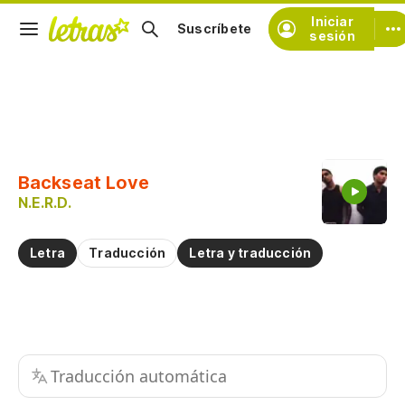
Iniciar
Suscríbete
sesión
Copiar fragmento
Copiar toda la letra
Backseat Love
Practicar la pronunciación de
N.E.R.D.
Comentar sobre este fragmento
Letra
Traducción
Letra y traducción
Traducción automática