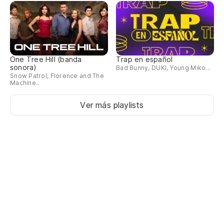
Lo
Am
am
One Tree Hill (banda
Trap en español
Lo
sonora)
Bad Bunny, DUKI, Young Miko...
Snow Patrol, Florence and The
Machine..
Ver más playlists