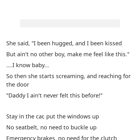
¿C
Ho
..
She said, "I been hugged, and I been kissed
But ain't no other boy, make me feel like this."
As
....I know baby...
la
So then she starts screaming, and reaching for
So
the door
"Daddy I ain't never felt this before!"
Pe
Bu
Stay in the car, put the windows up
Vo
No seatbelt, no need to buckle up
I'
Emergency brakes, no need for the clutch