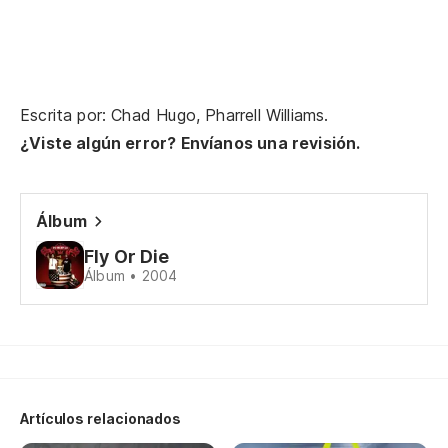
Fr
e
Em
Escrita por: Chad Hugo, Pharrell Williams.
¿Viste algún error? Envíanos una revisión.
¡P
ch
But
Álbum
Fly Or Die
Álbum • 2004
[E
Am
tr
Ba
Artículos relacionados