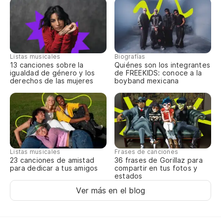
Am
tr
Ba
Listas musicales
Biografías
Am
13 canciones sobre la
Quiénes son los integrantes
tr
igualdad de género y los
de FREEKIDS: conoce a la
derechos de las mujeres
boyband mexicana
Ba
Am
tr
Ba
Listas musicales
Frases de canciones
23 canciones de amistad
36 frases de Gorillaz para
para dedicar a tus amigos
compartir en tus fotos y
Am
estados
tr
Ver más en el blog
Ba