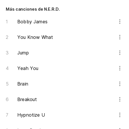
Am
Más canciones de N.E.R.D.
tr
Ba
Bobby James
Am
You Know What
tr
Jump
Ba
Am
Yeah You
Ba
Brain
[P
Breakout
Am
Hypnotize U
am