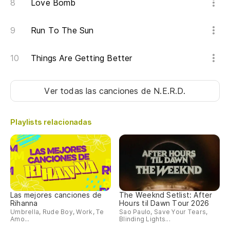
Love Bomb
Lo
Run To The Sun
Am
am
Things Are Getting Better
Lo
Am
Ver todas las canciones
de N.E.R.D.
am
Lo
Playlists relacionadas
Am
am
Lo
Las mejores canciones de
The Weeknd Setlist: After
Rihanna
Hours til Dawn Tour 2026
Am
Umbrella, Rude Boy, Work, Te
Sao Paulo, Save Your Tears,
am
Amo...
Blinding Lights...