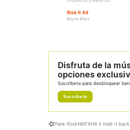
Orquesta La Bella Luz
Risk It All
Bruno Mars
Disfruta de la mú
opciones exclusi
Suscríbete para desbloquear bene
Suscríbete
Punk Rock
NOFX
Hit it hold it back