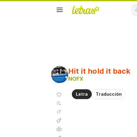
Hit it hold it back
NOFX
Agregar
Letra
Traducción
a
Agregar
favoritos
a
Tamaño
playlist
de la
fuente
Acordes
Imprimir