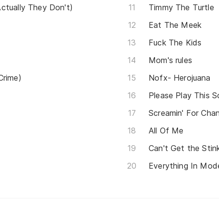
ctually They Don't)
Timmy The Turtle
Eat The Meek
Fuck The Kids
Mom's rules
Crime)
Nofx- Herojuana
Please Play This 
Screamin' For Cha
All Of Me
Can't Get the Stin
Everything In Mode