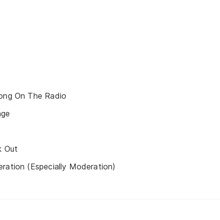
Song On The Radio
nge
k Out
ration (Especially Moderation)