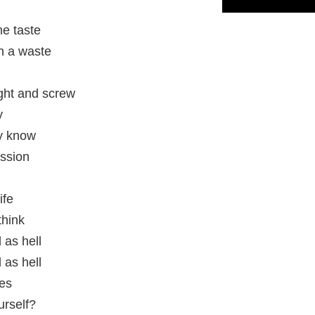
he taste
h a waste
ight and screw
y
ey know
ssion
ife
think
as hell
as hell
ues
urself?