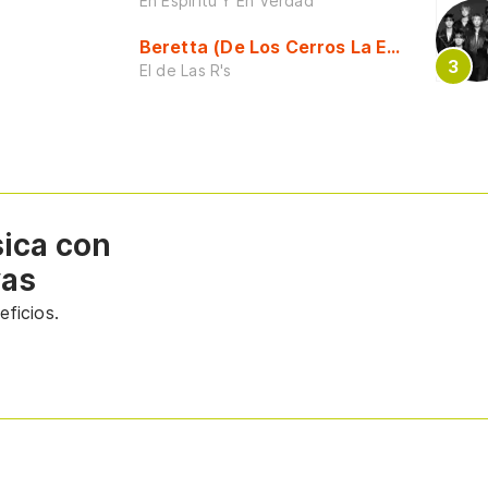
En Espiritu Y En Verdad
Beretta (De Los Cerros La Escuela)
El de Las R's
sica con
vas
ficios.