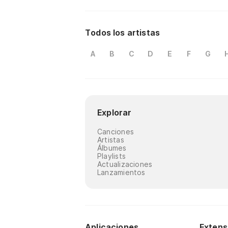
Todos los artistas
A
B
C
D
E
F
G
Explorar
Canciones
Artistas
Álbumes
Playlists
Actualizaciones
Lanzamientos
Aplicaciones
Extens