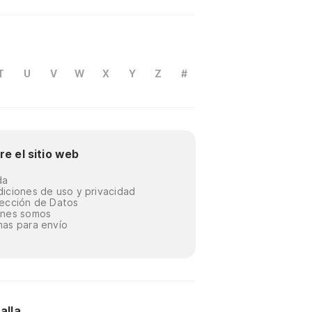
T
U
V
W
X
Y
Z
#
re el sitio web
da
iciones de uso y privacidad
ección de Datos
énes somos
as para envío
alla