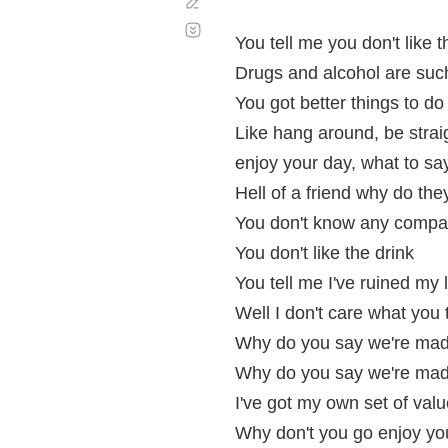
Corregir
Desplazamiento
automático
You tell me you don't like t
Drugs and alcohol are suc
You got better things to do
Like hang around, be stra
enjoy your day, what to sa
Hell of a friend why do th
You don't know any compa
You don't like the drink
You tell me I've ruined my l
Well I don't care what you 
Why do you say we're mad 
Why do you say we're mad 
I've got my own set of val
Why don't you go enjoy yo