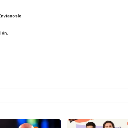
Envíanoslo.
ión.