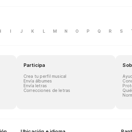
H
I
J
K
L
M
N
O
P
Q
R
S
Participa
Sob
Crea tu perfil musical
Ayu
Envía álbumes
Cond
Envía letras
Prot
Correcciones de letras
Qui
Norm
ión
Ubicación e idioma
Pant