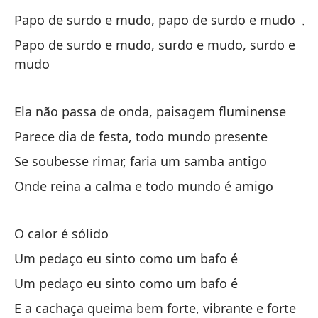
Ja
Papo de surdo e mudo, papo de surdo e mudo
El
Papo de surdo e mudo, surdo e mudo, surdo e
mudo
Pa
Pa
Ela não passa de onda, paisagem fluminense
Parece dia de festa, todo mundo presente
Si
Se soubesse rimar, faria um samba antigo
Se
Onde reina a calma e todo mundo é amigo
Do
On
O calor é sólido
Um pedaço eu sinto como um bafo é
el
Um pedaço eu sinto como um bafo é
E a cachaça queima bem forte, vibrante e forte
Un