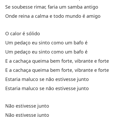
Se soubesse rimar, faria um samba antigo
En
Onde reina a calma e todo mundo é amigo
No
O calor é sólido
No
Um pedaço eu sinto como um bafo é
Nã
Um pedaço eu sinto como um bafo é
En
E a cachaça queima bem forte, vibrante e forte
No
E a cachaça queima bem forte, vibrante e forte
Estaria maluco se não estivesse junto
No
Estaria maluco se não estivesse junto
Nã
Não estivesse junto
Si
Não estivesse junto
Se