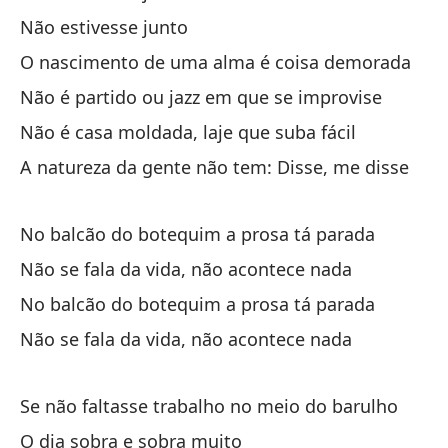
Não estivesse junto
El
O nascimento de uma alma é coisa demorada
O 
Não é partido ou jazz em que se improvise
Ch
Não é casa moldada, laje que suba fácil
m
A natureza da gente não tem: Disse, me disse
Pa
No balcão do botequim a prosa tá parada
So
Não se fala da vida, não acontece nada
Pa
No balcão do botequim a prosa tá parada
Não se fala da vida, não acontece nada
Se não faltasse trabalho no meio do barulho
O dia sobra e sobra muito
El