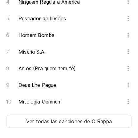
Ninguém Regula a América
So
Pescador de Ilusões
Pa
Homem Bomba
El
Ja
Miséria S.A.
El
Anjos (Pra quem tem fé)
Pa
Pa
Deus Lhe Pague
Si
Mitologia Gerimum
Se
Ver todas las canciones
de O Rappa
Do