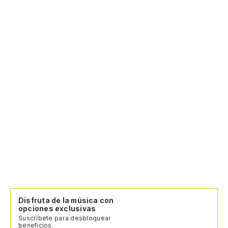
E 
es
Es
es
Es
no
no
no
Disfruta de la música con
opciones exclusivas
Suscríbete para desbloquear
beneficios.