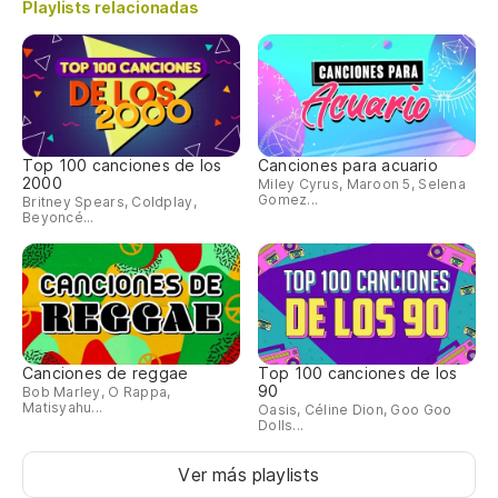
On
Playlists relacionadas
el
Un
Top 100 canciones de los
Canciones para acuario
Um
2000
Miley Cyrus, Maroon 5, Selena
Gomez...
Britney Spears, Coldplay,
Beyoncé...
Un
Um
Y 
fu
Canciones de reggae
Top 100 canciones de los
90
Bob Marley, O Rappa,
E 
Matisyahu...
Oasis, Céline Dion, Goo Goo
Dolls...
Y 
Ver más playlists
fu