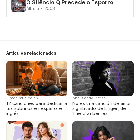
O Silêncio Q Precede o Esporro
Álbum • 2003
No
le
Nã
La
Artículos relacionados
di
A 
En
No
Listas musicales
Analizando letras
12 canciones para dedicar a
No es una canción de amor:
tus sobrinos en español e
significado de Linger, de
No
inglés
The Cranberries
Nã