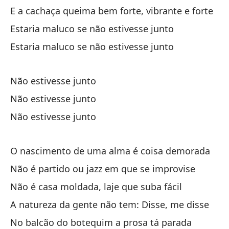
E a cachaça queima bem forte, vibrante e forte
Um
Estaria maluco se não estivesse junto
Un
Estaria maluco se não estivesse junto
Um
Não estivesse junto
Y 
Não estivesse junto
fu
Não estivesse junto
E 
Y 
O nascimento de uma alma é coisa demorada
fu
Não é partido ou jazz em que se improvise
E 
Não é casa moldada, laje que suba fácil
es
A natureza da gente não tem: Disse, me disse
Es
No balcão do botequim a prosa tá parada