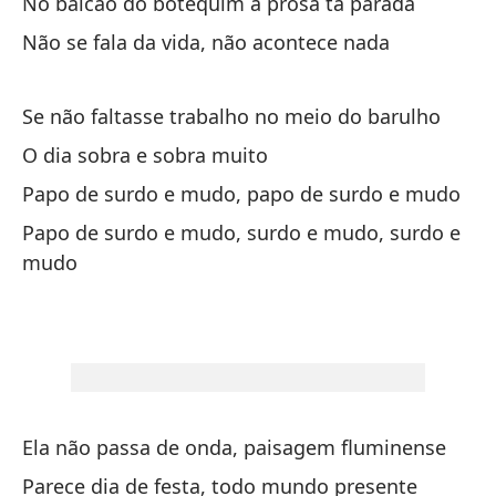
No balcão do botequim a prosa tá parada
A 
Não se fala da vida, não acontece nada
El
Se não faltasse trabalho no meio do barulho
O 
O dia sobra e sobra muito
No
Papo de surdo e mudo, papo de surdo e mudo
Nã
Papo de surdo e mudo, surdo e mudo, surdo e
mudo
No
le
Nã
La
di
Ela não passa de onda, paisagem fluminense
A 
Parece dia de festa, todo mundo presente