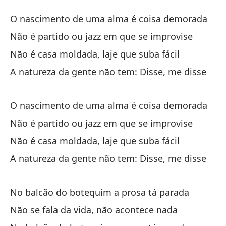
Ch
O nascimento de uma alma é coisa demorada
P
Não é partido ou jazz em que se improvise
Não é casa moldada, laje que suba fácil
El
A natureza da gente não tem: Disse, me disse
O 
No
O nascimento de uma alma é coisa demorada
Nã
Não é partido ou jazz em que se improvise
Não é casa moldada, laje que suba fácil
No
A natureza da gente não tem: Disse, me disse
le
Nã
No balcão do botequim a prosa tá parada
La
Não se fala da vida, não acontece nada
di