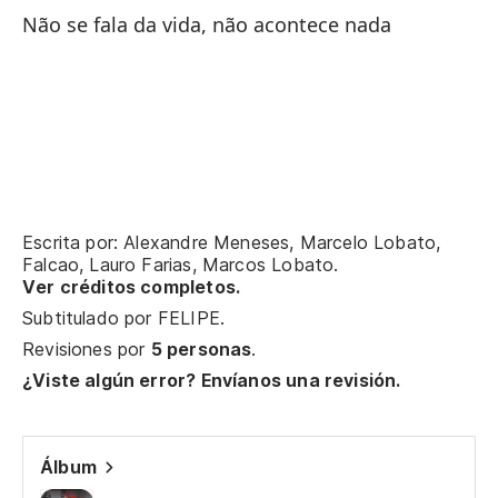
Não se fala da vida, não acontece nada
es
Es
no
no
Escrita por: Alexandre Meneses, Marcelo Lobato,
Falcao, Lauro Farias, Marcos Lobato.
no
Ver créditos completos.
Subtitulado por
FELIPE
.
El
Revisiones por
5 personas
.
¿Viste algún error? Envíanos una revisión.
O 
No
Álbum
Nã