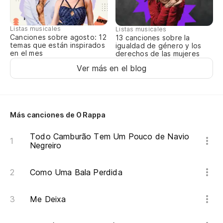
En
No
Listas musicales
Listas musicales
Canciones sobre agosto: 12
13 canciones sobre la
No
temas que están inspirados
igualdad de género y los
en el mes
derechos de las mujeres
Nã
Ver más en el blog
Si
Se
Más canciones de O Rappa
El
Todo Camburão Tem Um Pouco de Navio
Negreiro
O 
Como Uma Bala Perdida
Ch
m
Me Deixa
Pa