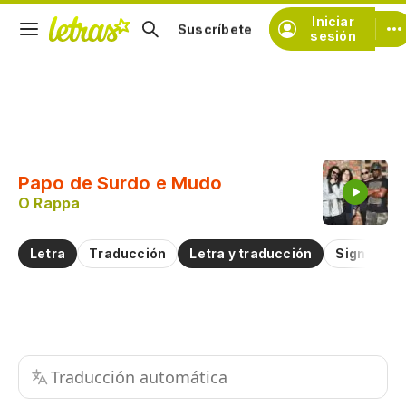
Iniciar
Suscríbete
sesión
Copiar fragmento
Copiar toda la letra
Papo de Surdo e Mudo
Practicar la pronunciación de
O Rappa
Comentar sobre este fragmento
Letra
Traducción
Letra y traducción
Significad
Traducción automática