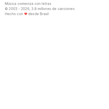
Música comienza con letras
© 2003 - 2026, 3.8 millones de canciones
Hecho con
desde Brasil