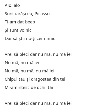
Alo, alo
Ch
Sunt iarăși eu, Picasso
Me
Ți-am dat beep
Și sunt voinic
Dar să știi nu-ți cer nimic
Vrei să pleci dar nu mă, nu mă iei
Qu
Nu mă, nu mă iei
Vr
Nu mă, nu mă, nu mă iei
Chipul tău și dragostea din tei
No
Mi-amintesc de ochii tăi
No
Vrei să pleci dar nu mă, nu mă iei