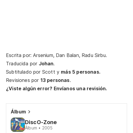
No
Tu
Ch
Me
Escrita por: Arsenium, Dan Balan, Radu Sirbu.
Traducida por
Johan
.
Qu
Subtitulado por
Scott
y
más 5 personas.
Vr
Revisiones por
13 personas
.
¿Viste algún error? Envíanos una revisión.
No
No
Álbum
DiscO-Zone
Tu
Álbum • 2005