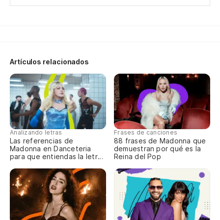
Ch
Me
Artículos relacionados
Ma
Ma
Ma
Analizando letras
Frases de canciones
Las referencias de
88 frases de Madonna que
Madonna en Danceteria
demuestran por qué es la
Ma
para que entiendas la letra
Reina del Pop
completa
Ma