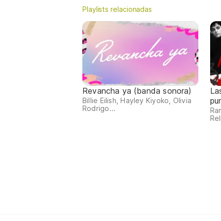
Playlists relacionadas
Revancha ya (banda sonora)
La
pu
Billie Eilish, Hayley Kiyoko, Olivia
Rodrigo...
Ra
Rel