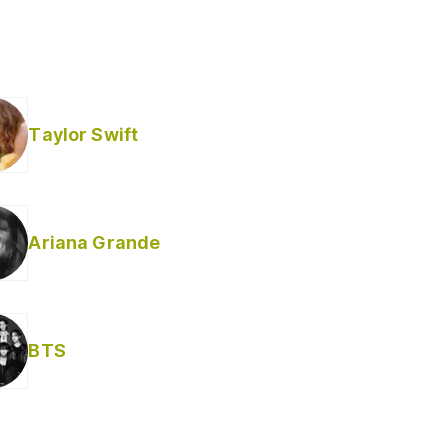
Taylor Swift
Ariana Grande
Helabusador) [explícita]
BTS