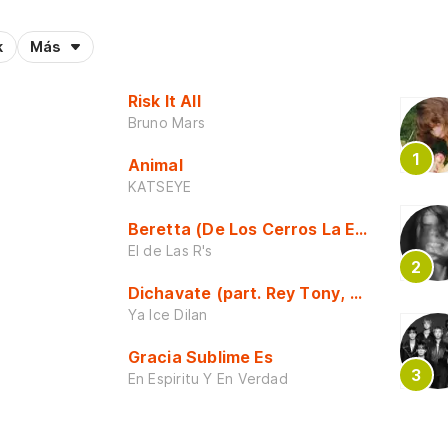
k
Más
Risk It All
Bruno Mars
Animal
KATSEYE
Beretta (De Los Cerros La Escuela)
El de Las R's
Dichavate (part. Rey Tony, Dj Honda y 
Ya Ice Dilan
Gracia Sublime Es
En Espiritu Y En Verdad