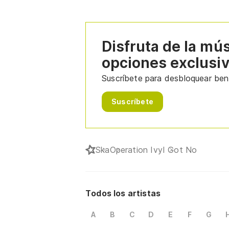
Disfruta de la mú
opciones exclusi
Suscríbete para desbloquear bene
Suscríbete
Ska
Operation Ivy
I Got No
Todos los artistas
A
B
C
D
E
F
G