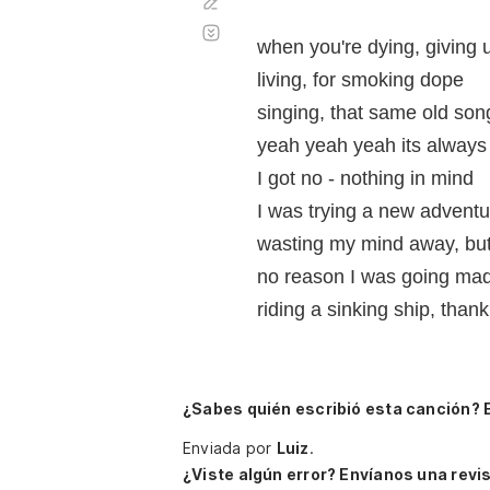
Corregir
Desplazamiento
automático
when you're dying, giving
living, for smoking dope
singing, that same old son
yeah yeah yeah its always
I got no - nothing in mind
I was trying a new adventu
wasting my mind away, but I
no reason I was going ma
riding a sinking ship, thank
¿Sabes quién escribió esta canción? 
Enviada por
Luiz
.
¿Viste algún error? Envíanos una revis