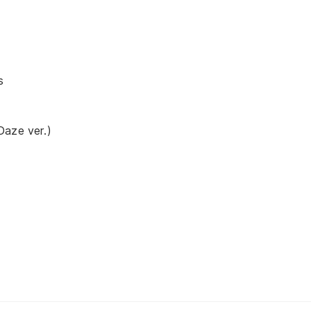
s
Daze ver.)