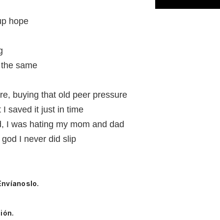
 up hope
g
 the same
re, buying that old peer pressure
 saved it just in time
d, I was hating my mom and dad
 god I never did slip
Envíanoslo.
ión.