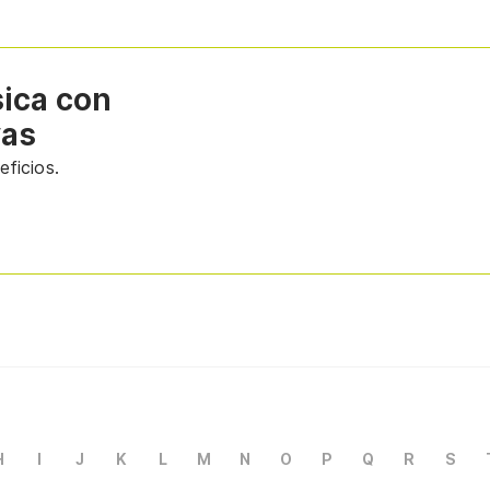
sica con
vas
ficios.
H
I
J
K
L
M
N
O
P
Q
R
S