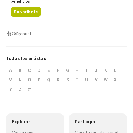
beneficios.
Suscríbete
O
Orchrist
Todos los artistas
A
B
C
D
E
F
G
H
I
J
K
L
M
N
O
P
Q
R
S
T
U
V
W
X
Y
Z
#
Explorar
Participa
Canciones
Crea tu perfil musical