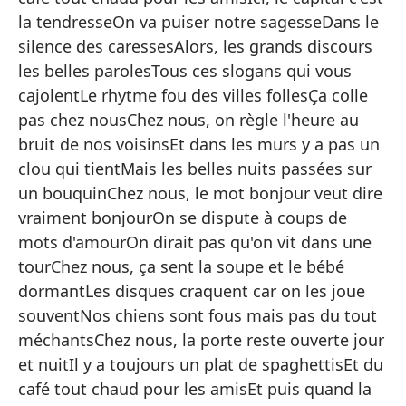
d
la tendresseOn va puiser notre sagesseDans le
Lo
silence des caressesAlors, les grands discours
se
les belles parolesTous ces slogans qui vous
Nu
cajolentLe rhytme fou des villes follesÇa colle
pas chez nousChez nous, on règle l'heure au
En
bruit de nos voisinsEt dans les murs y a pas un
dí
clou qui tientMais les belles nuits passées sur
Si
un bouquinChez nous, le mot bonjour veut dire
Y 
vraiment bonjourOn se dispute à coups de
mots d'amourOn dirait pas qu'on vit dans une
Aq
tourChez nous, ça sent la soupe et le bébé
Bu
dormantLes disques craquent car on les joue
En
souventNos chiens sont fous mais pas du tout
méchantsChez nous, la porte reste ouverte jour
As
et nuitIl y a toujours un plat de spaghettisEt du
pa
café tout chaud pour les amisEt puis quand la
To