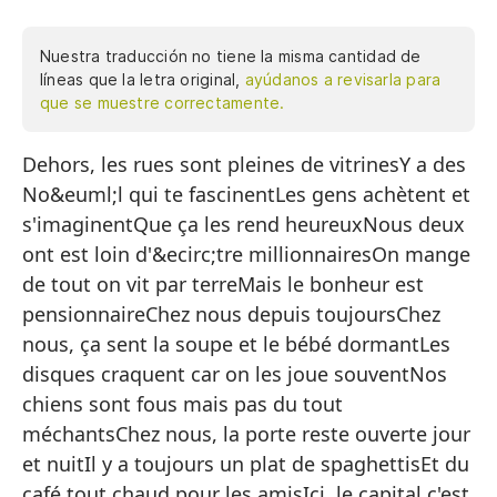
Nuestra traducción no tiene la misma cantidad de
líneas que la letra original,
ayúdanos a revisarla para
que se muestre correctamente.
Dehors, les rues sont pleines de vitrinesY a des
De
No&euml;l qui te fascinentLes gens achètent et
Ha
s'imaginentQue ça les rend heureuxNous deux
La
ont est loin d'&ecirc;tre millionnairesOn mange
Qu
de tout on vit par terreMais le bonheur est
pensionnaireChez nous depuis toujoursChez
No
nous, ça sent la soupe et le bébé dormantLes
Co
disques craquent car on les joue souventNos
Pe
chiens sont fous mais pas du tout
méchantsChez nous, la porte reste ouverte jour
En
et nuitIl y a toujours un plat de spaghettisEt du
En
café tout chaud pour les amisIci, le capital c'est