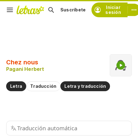
Iniciar
Suscríbete
sesión
Copiar fragmento
Copiar toda la letra
Chez nous
Practicar la pronunciación de
Pagani Herbert
Comentar sobre este fragmento
Letra
Traducción
Letra y traducción
Traducción automática