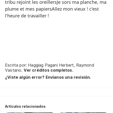
tribu rejoint les oreillersJe sors ma planche, ma
El
plume et mes papiersAllez mon vieux ! c'est
No
l'heure de travailler !
En
nu
Y 
so
Pe
En
Escrita por: Haggiag Pagani Herbert, Raymond
Vastano.
Ver créditos completos.
si
¿Viste algún error? Envíanos una revisión.
Di
No
En
d
Artículos relacionados