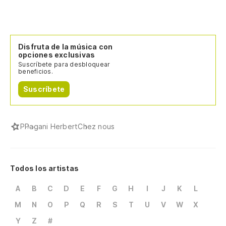
Disfruta de la música con
opciones exclusivas
Suscríbete para desbloquear
beneficios.
Suscríbete
P
Pagani Herbert
Chez nous
Todos los artistas
A
B
C
D
E
F
G
H
I
J
K
L
M
N
O
P
Q
R
S
T
U
V
W
X
Y
Z
#