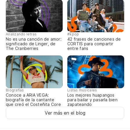
Lo
se
Nu
En
Analizando letras
#kpop
dí
No es una canción de amor:
42 frases de canciones de
significado de Linger, de
CORTIS para compartir
Si
The Cranberries
entre fans
Y 
Y 
Sa
¡V
Biografías
Listas musicales
Conoce a ARIA VEGA:
Los mejores huapangos
biografía de la cantante
para bailar y pasarla bien
que creó el Costeñita Core
zapateando
Ver más en el blog