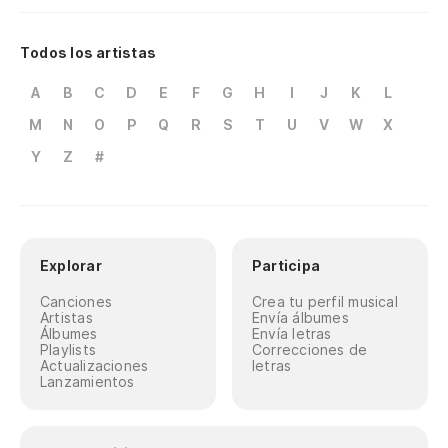
Todos los artistas
A
B
C
D
E
F
G
H
I
J
K
L
M
N
O
P
Q
R
S
T
U
V
W
X
Y
Z
#
Explorar
Participa
Canciones
Crea tu perfil musical
Artistas
Envía álbumes
Álbumes
Envía letras
Playlists
Correcciones de
Actualizaciones
letras
Lanzamientos