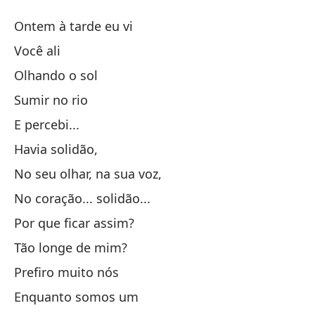
S
Ontem à tarde eu vi
So
Você ali
Olhando o sol
Ay
Sumir no rio
Al
E percebi...
Havia solidão,
Mi
No seu olhar, na sua voz,
No coração... solidão...
De
Por que ficar assim?
Y 
Tão longe de mim?
Prefiro muito nós
Ha
Enquanto somos um