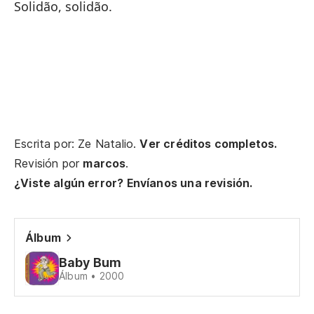
Solidão, solidão.
En
En
¿P
¿T
Escrita por: Ze Natalio.
Ver créditos completos.
Revisión por
marcos
.
Pr
¿Viste algún error? Envíanos una revisión.
Mi
Álbum
So
Baby Bum
Álbum • 2000