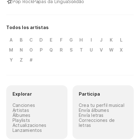
Pop Rock
Papas da Língua
Solidão
Todos los artistas
A
B
C
D
E
F
G
H
I
J
K
L
M
N
O
P
Q
R
S
T
U
V
W
X
Y
Z
#
Explorar
Participa
Canciones
Crea tu perfil musical
Artistas
Envía álbumes
Álbumes
Envía letras
Playlists
Correcciones de
Actualizaciones
letras
Lanzamientos