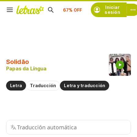
Suscríbete
Iniciar
sesión
Copiar fragmento
Copiar toda la letra
Solidão
Practicar la pronunciación de
Papas da Língua
Comentar sobre este fragmento
Letra
Traducción
Letra y traducción
Traducción automática