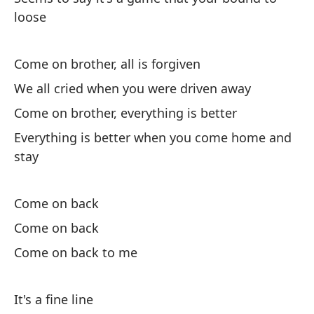
Lo
loose
Wh
Come on brother, all is forgiven
Ti
We all cried when you were driven away
Yo
Come on brother, everything is better
Lo
Everything is better when you come home and
stay
Wh
Es
Come on back
Th
Come on back
Come on back to me
It's a fine line