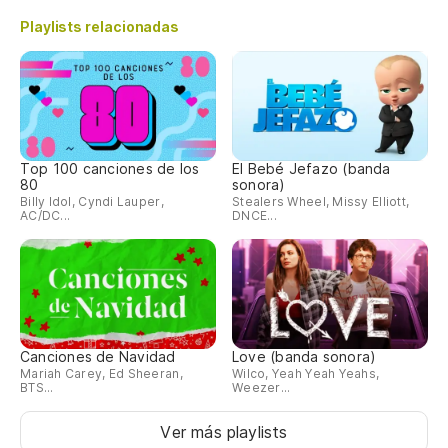
Playlists relacionadas
Top 100 canciones de los
El Bebé Jefazo (banda
80
sonora)
Billy Idol, Cyndi Lauper,
Stealers Wheel, Missy Elliott,
AC/DC...
DNCE...
Canciones de Navidad
Love (banda sonora)
Mariah Carey, Ed Sheeran,
Wilco, Yeah Yeah Yeahs,
BTS...
Weezer...
Ver más playlists