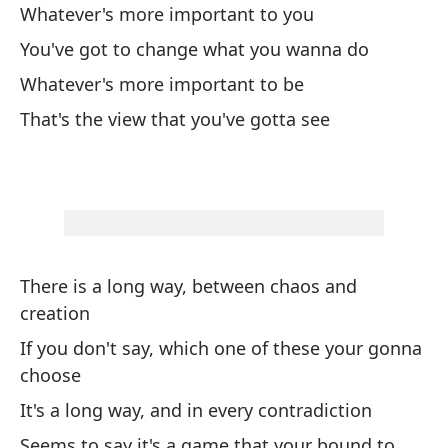
Whatever's more important to you
Ge
You've got to change what you wanna do
Va
Whatever's more important to be
Co
That's the view that you've gotta see
To
We
Va
There is a long way, between chaos and
Co
creation
To
If you don't say, which one of these your gonna
q
choose
Ev
It's a long way, and in every contradiction
Seems to say it's a game that your bound to