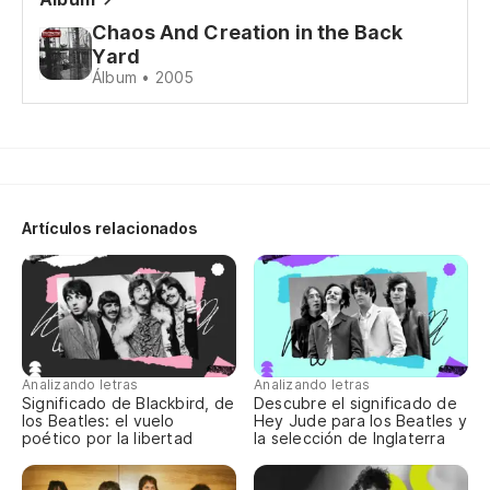
Chaos And Creation in the Back
Vu
Yard
Álbum • 2005
Es
Es
Artículos relacionados
Lo
Wh
Ti
Analizando letras
Analizando letras
Significado de Blackbird, de
Descubre el significado de
Yo
los Beatles: el vuelo
Hey Jude para los Beatles y
poético por la libertad
la selección de Inglaterra
Lo