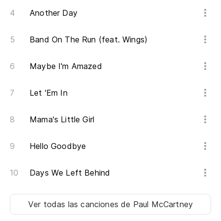
Another Day
Lo
lí
Band On The Run (feat. Wings)
Wh
Maybe I'm Amazed
Es
Th
Let 'Em In
Es
Mama's Little Girl
Hello Goodbye
Days We Left Behind
Ver todas las canciones
de Paul McCartney