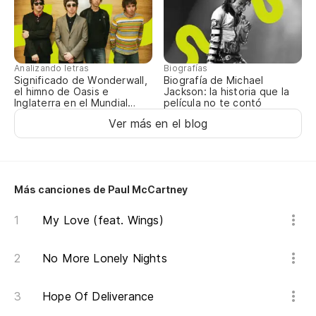
Wh
Bu
Analizando letras
Biografías
We
Significado de Wonderwall,
Biografía de Michael
el himno de Oasis e
Jackson: la historia que la
Inglaterra en el Mundial
película no te contó
2026
Es
Ver más en el blog
Es
Más canciones de Paul McCartney
Lo
My Love (feat. Wings)
fi
Wh
No More Lonely Nights
Ti
Hope Of Deliverance
Yo