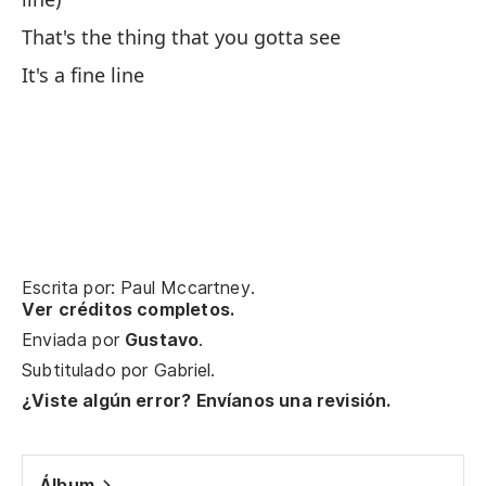
Co
That's the thing that you gotta see
It's a fine line
To
We
Va
Co
To
Escrita por: Paul Mccartney.
q
Ver créditos completos.
Enviada por
Gustavo
.
Ev
Subtitulado por
Gabriel
.
¿Viste algún error? Envíanos una revisión.
Ve
Ve
Álbum