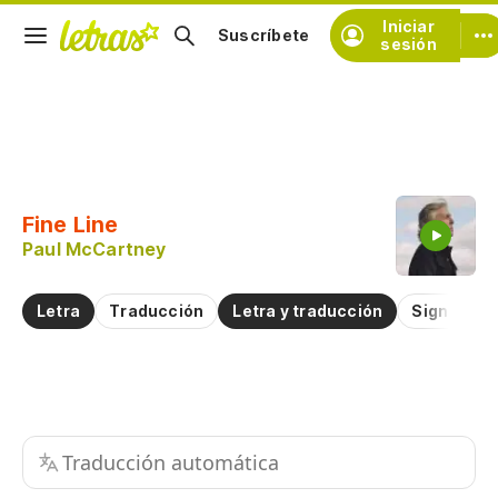
Iniciar
Suscríbete
sesión
Copiar fragmento
Copiar toda la letra
Fine Line
Practicar la pronunciación de
Paul McCartney
Comentar sobre este fragmento
Letra
Traducción
Letra y traducción
Significad
Traducción automática