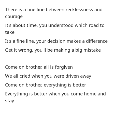
Lí
There is a fine line between recklessness and
Fi
courage
It's about time, you understood which road to
Ha
take
co
It's a fine line, your decision makes a difference
Th
Get it wrong, you'll be making a big mistake
Ya
Come on brother, all is forgiven
It
We all cried when you were driven away
Es
Come on brother, everything is better
It
Everything is better when you come home and
stay
Si
er