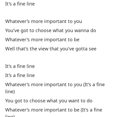
It's a fine line
Ha
Th
Whatever's more important to you
You've got to choose what you wanna do
Si
Whatever's more important to be
If
ch
Well that's the view that you've gotta see
Es
It's a fine line
It
It's a fine line
Pa
Whatever's more important to you (It's a fine
a 
line)
Se
You got to choose what you want to do
Whatever's more important to be (It's a fine
Va
line)