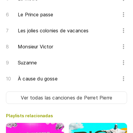
Le Prince passe
Les jolies colonies de vacances
Monsieur Victor
Suzanne
À cause du gosse
Ver todas las canciones
de Perret Pierre
Playlists relacionadas