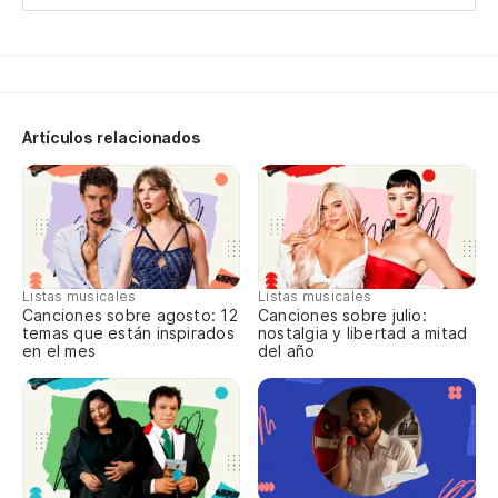
Do
Mi
Y 
Artículos relacionados
Si
Me
Es
Qu
Listas musicales
Listas musicales
Do
Canciones sobre agosto: 12
Canciones sobre julio:
temas que están inspirados
nostalgia y libertad a mitad
Cu
en el mes
del año
Cu
C
Do