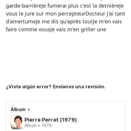
garde-barrièreJe fumerai plus c'est la dernièreJe
Es
vous le jure sur mon percepteurDocteur j'ai tant
Do
d'amertumeJe me dis qu'après toutJe m'en vais
Y 
faire comme vousJe vais m'en griller une
En
Pe
Me
Y 
Es
¿Viste algún error? Envíanos una revisión.
Y 
Do
Y 
Álbum
Me
Pierre Perret (1979)
Álbum • 1979
To