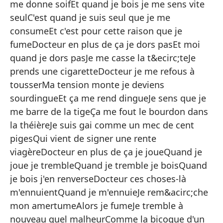
me donne soifEt quand je bois je me sens vite
Y 
seulC'est quand je suis seul que je me
En
consumeEt c'est pour cette raison que je
fumeDocteur en plus de ça je dors pasEt moi
Do
quand je dors pasJe me casse la t&ecirc;teJe
Me
prends une cigaretteDocteur je me refous à
ah
tousserMa tension monte je deviens
As
sourdingueEt ça me rend dingueJe sens que je
me barre de la tigeÇa me fout le bourdon dans
Pe
la théièreJe suis gai comme un mec de cent
Y 
pigesQui vient de signer une rente
Te
viagèreDocteur en plus de ça je joueQuand je
Qu
joue je trembleQuand je tremble je boisQuand
je bois j'en renverseDocteur ces choses-là
Do
m'ennuientQuand je m'ennuieJe rem&acirc;che
Y 
mon amertumeAlors je fumeJe tremble à
Si
nouveau quel malheurComme la bicoque d'un