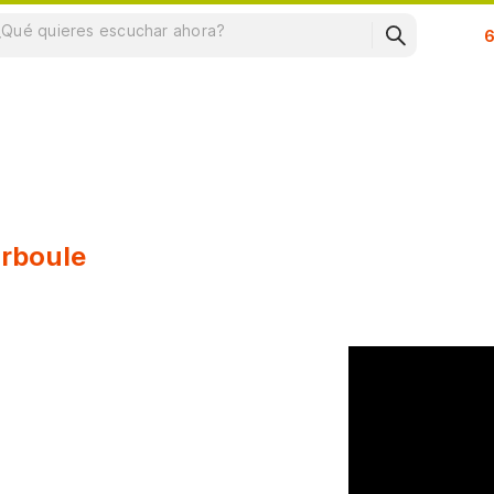
Su
urboule