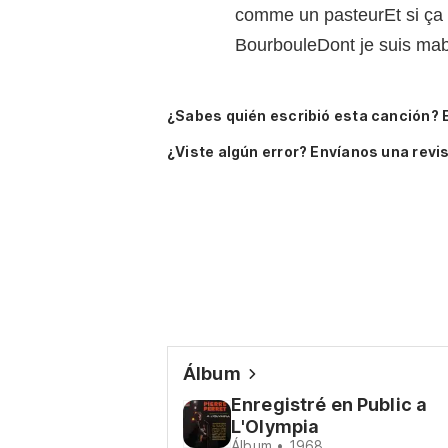
comme un pasteurEt si ça 
BourbouleDont je suis mab
¿Sabes quién escribió esta canción? 
¿Viste algún error? Envíanos una revis
Álbum
Enregistré en Public a
L'Olympia
Álbum • 1968