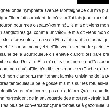
 teigneBlonde nymphette avenue MontaigneCe qui m'a plu
aigneElle a fait semblant de m'éviterJ'ai fais jouer mes ab
mouron pour mes oiseaux{Refrain:}Elle m'a dit viens 
n sanglotT'es gai comme un véloElle m'a dit viens mon cœ
mmeJe te présenterai ma sœurEt maintenant la musaraig
nchée sur sa motocycletteElle veut m'en mettre plein le
slaine de la BourbouleJe dis enlève d'abord tes pare-br
it le delco{Refrain:}Elle m'a dit viens mon cœurT'es bea
comme un véloElle m'a dit viens mon cœurTâche d'être à
d mort d'amourEt maintenant la p'tite Ghislaine de la 
res tentaculesLa belle gosse m'a mis sur les rotulesMais 
efeuilleVous m'enlèverez pas de la téterreQu'elle a un ti
mairePrésident de la sauvegarde des mœurs{Refrain:}Ell
'as plus de conversationQ'une tondeuse à gazonElle lui