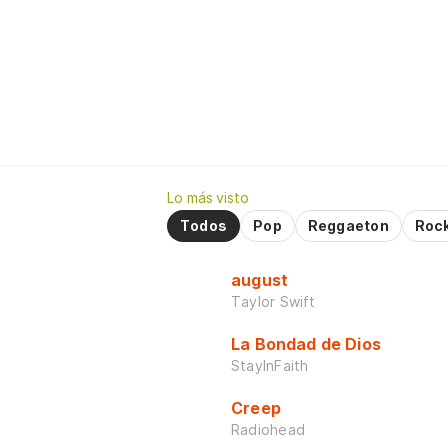
Lo más visto
Todos
Pop
Reggaeton
Roc
august
Taylor Swift
La Bondad de Dios
StayInFaith
Creep
Radiohead