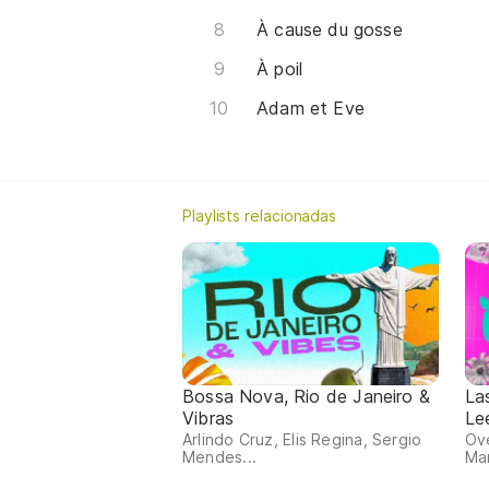
À cause du gosse
À poil
Adam et Eve
Playlists relacionadas
Bossa Nova, Rio de Janeiro &
La
Vibras
Le
Arlindo Cruz, Elis Regina, Sergio
Ov
Mendes...
Man