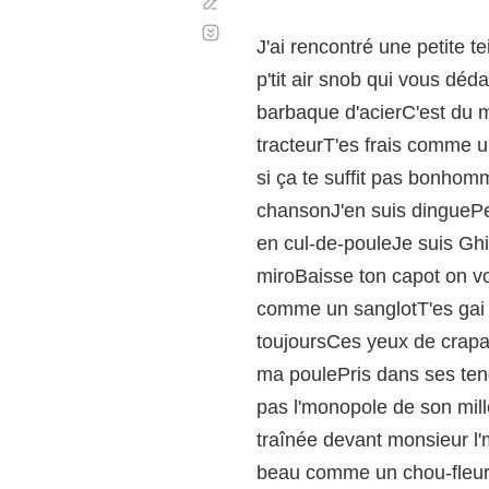
Corregir
Desplazamiento
automático
J'ai rencontré une petite
p'tit air snob qui vous déd
barbaque d'acierC'est du 
tracteurT'es frais comme u
si ça te suffit pas bonho
chansonJ'en suis dinguePe
en cul-de-pouleJe suis Ghi
miroBaisse ton capot on vo
comme un sanglotT'es gai 
toujoursCes yeux de crapau
ma poulePris dans ses tend
pas l'monopole de son mill
traînée devant monsieur l'
beau comme un chou-fleurT