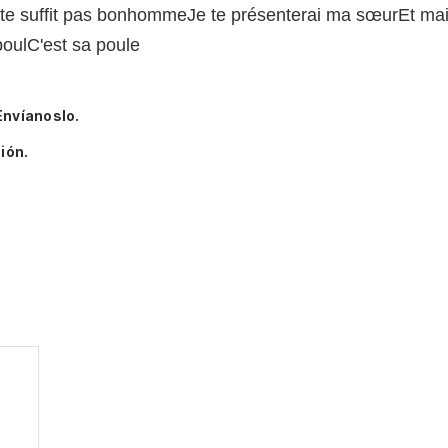
te suffit pas bonhommeJe te présenterai ma sœurEt main
oulC'est sa poule
Envíanoslo.
ión.