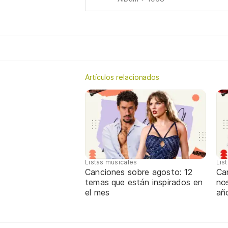
Artículos relacionados
Listas musicales
Lis
Canciones sobre agosto: 12
Can
temas que están inspirados en
nos
el mes
añ