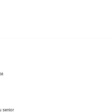
té
u senior