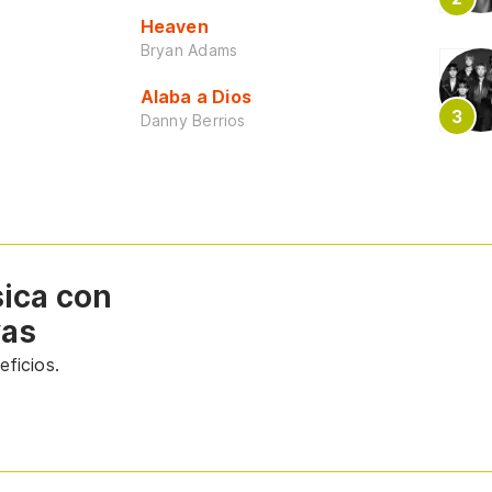
Heaven
Bryan Adams
Alaba a Dios
Danny Berrios
sica con
vas
ficios.