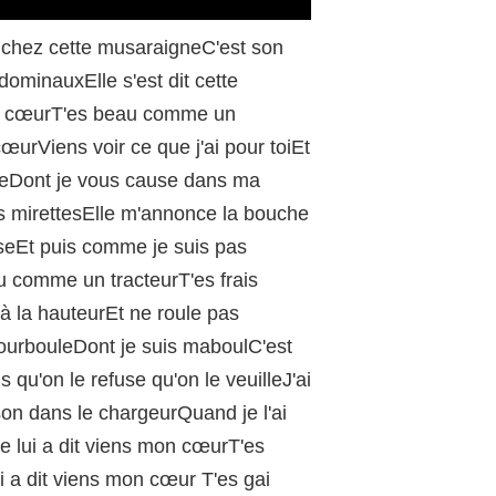
/
 chez cette musaraigneC'est son
dominauxElle s'est dit cette
mon cœurT'es beau comme un
urViens voir ce que j'ai pour toiEt
neDont je vous cause dans ma
s mirettesElle m'annonce la bouche
iseEt puis comme je suis pas
u comme un tracteurT'es frais
 la hauteurEt ne roule pas
BourbouleDont je suis maboulC'est
qu'on le refuse qu'on le veuilleJ'ai
son dans le chargeurQuand je l'ai
e lui a dit viens mon cœurT'es
 a dit viens mon cœur T'es gai