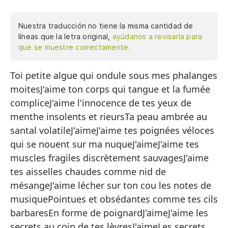
Nuestra traducción no tiene la misma cantidad de
líneas que la letra original,
ayúdanos a revisarla para
que se muestre correctamente.
Toi petite algue qui ondule sous mes phalanges
Tú
moitesJ'aime ton corps qui tangue et la fumée
h
compliceJ'aime l'innocence de tes yeux de
Me
menthe insolents et rieursTa peau ambrée au
có
santal volatileJ'aimeJ'aime tes poignées véloces
Me
qui se nouent sur ma nuqueJ'aimeJ'aime tes
in
muscles fragiles discrètement sauvagesJ'aime
Tu
tes aisselles chaudes comme nid de
mésangeJ'aime lécher sur ton cou les notes de
Me
musiquePointues et obsédantes comme tes cils
Me
barbaresEn forme de poignardJ'aimeJ'aime les
mi
secrets au coin de tes lèvresJ'aimeLes secrets