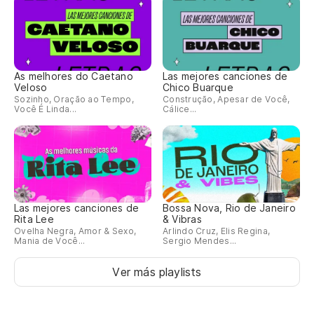
As melhores do Caetano
Las mejores canciones de
Veloso
Chico Buarque
Sozinho, Oração ao Tempo,
Construção, Apesar de Você,
Você É Linda...
Cálice...
Las mejores canciones de
Bossa Nova, Rio de Janeiro
Rita Lee
& Vibras
Ovelha Negra, Amor & Sexo,
Arlindo Cruz, Elis Regina,
Mania de Você...
Sergio Mendes...
Ver más playlists