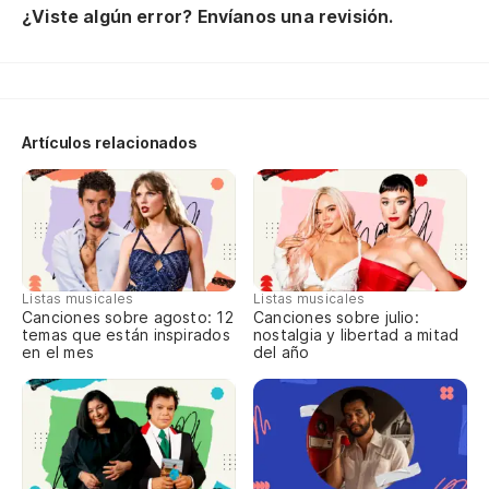
¿Viste algún error? Envíanos una revisión.
Lo
Do
Me
so
Artículos relacionados
Ef
Me
pa
Me
Listas musicales
Listas musicales
Me
Canciones sobre agosto: 12
Canciones sobre julio:
temas que están inspirados
nostalgia y libertad a mitad
su
en el mes
del año
Me
Me
bl
Me