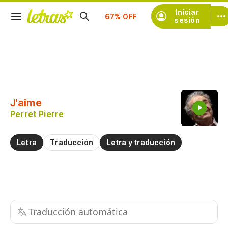
Iniciar
Suscríbete
sesión
Copiar fragmento
Copiar toda la letra
J'aime
Practicar la pronunciación de
Perret Pierre
Comentar sobre este fragmento
Letra
Traducción
Letra y traducción
Traducción automática