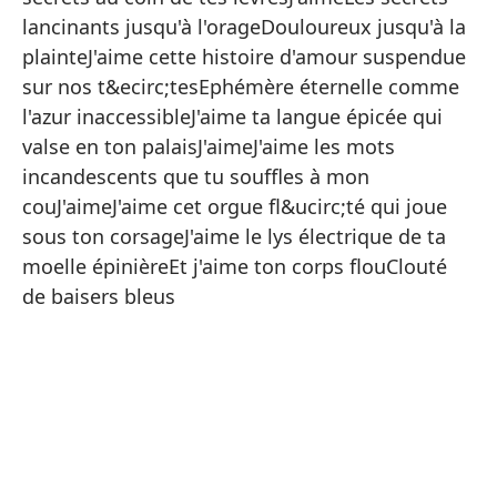
Me
lancinants jusqu'à l'orageDouloureux jusqu'à la
plainteJ'aime cette histoire d'amour suspendue
Me
sur nos t&ecirc;tesEphémère éternelle comme
sa
l'azur inaccessibleJ'aime ta langue épicée qui
Me
valse en ton palaisJ'aimeJ'aime les mots
he
incandescents que tu souffles à mon
Me
couJ'aimeJ'aime cet orgue fl&ucirc;té qui joue
m
sous ton corsageJ'aime le lys électrique de ta
Pu
moelle épinièreEt j'aime ton corps flouClouté
bá
de baisers bleus
En
Me
Me
la
Me