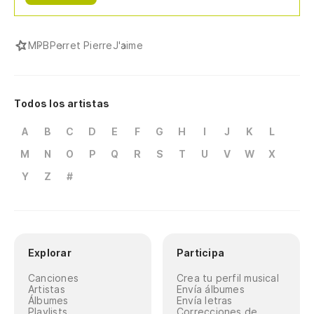
MPB
Perret Pierre
J'aime
Todos los artistas
A
B
C
D
E
F
G
H
I
J
K
L
M
N
O
P
Q
R
S
T
U
V
W
X
Y
Z
#
Explorar
Participa
Canciones
Crea tu perfil musical
Artistas
Envía álbumes
Álbumes
Envía letras
Playlists
Correcciones de