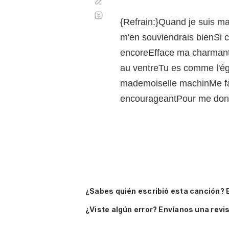
Corregir
Desplazamiento
automático
{Refrain:}Quand je suis 
m'en souviendrais bienSi c
encoreEfface ma charmante
au ventreTu es comme l'ég
mademoiselle machinMe fai
encourageantPour me donn
¿Sabes quién escribió esta canción? 
¿Viste algún error? Envíanos una revis