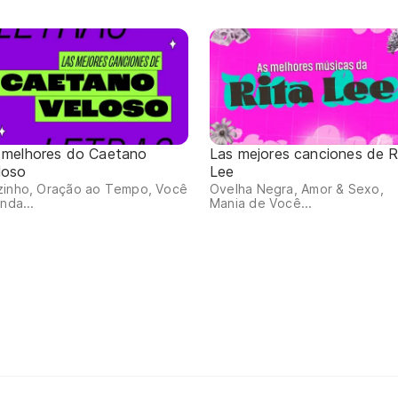
 melhores do Caetano
Las mejores canciones de R
loso
Lee
zinho, Oração ao Tempo, Você
Ovelha Negra, Amor & Sexo,
inda...
Mania de Você...