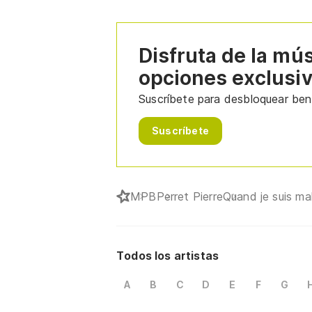
Disfruta de la mú
opciones exclusi
Suscríbete para desbloquear bene
Suscríbete
MPB
Perret Pierre
Quand je suis ma
Todos los artistas
A
B
C
D
E
F
G