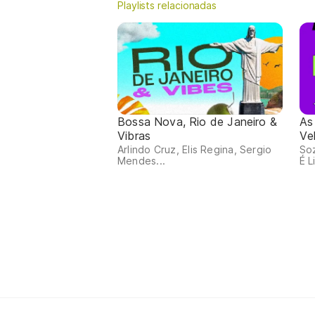
Playlists relacionadas
Bossa Nova, Rio de Janeiro &
As
Vibras
Ve
Arlindo Cruz, Elis Regina, Sergio
So
Mendes...
É L