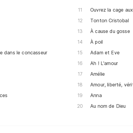
Ouvrez la cage aux
Tonton Cristobal
À cause du gosse
À poil
e dans le concasseur
Adam et Eve
Ah ! L'amour
Amélie
Amour, liberté, véri
nces
Anna
Au nom de Dieu