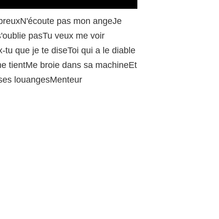
/
cabreuxN'écoute pas mon angeJe
s'oublie pasTu veux me voir
 que je te diseToi qui a le diable
me tientMe broie dans sa machineEt
t ses louangesMenteur