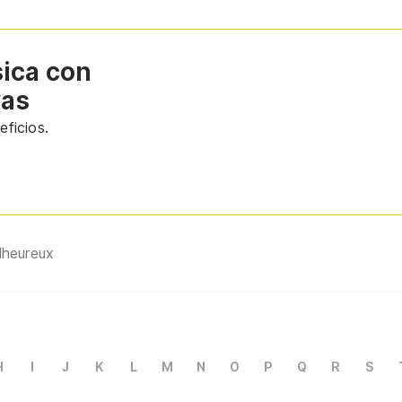
sica con
vas
ficios.
lheureux
H
I
J
K
L
M
N
O
P
Q
R
S