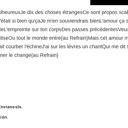
malheureuxJe dis des choses étrangesCe sont propos s
'était si bien qu'çaJe m'en souviendrais bienL'amour ça 
L'empreinte sur ton corpsDes passes précédentesVeux-tu
liseOu tout le monde entre{au Refrain}Mais cet amour 
t courber l'échineJ'ai sur les lèvres un chantQui me di
er le change{au Refrain}
Envíanoslo.
ión.