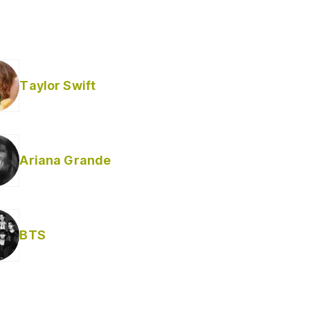
Taylor Swift
Ariana Grande
Helabusador) [explícita]
BTS