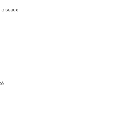
 oiseaux
té