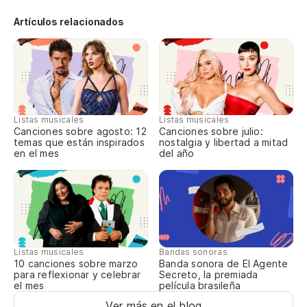
Un
Artículos relacionados
Un
Qu
Un
Qu
Listas musicales
Listas musicales
Canciones sobre agosto: 12
Canciones sobre julio:
Lo
temas que están inspirados
nostalgia y libertad a mitad
en el mes
del año
A 
Ad
La
Cu
Listas musicales
Bandas sonoras
Co
10 canciones sobre marzo
Banda sonora de El Agente
para reflexionar y celebrar
Secreto, la premiada
¿Q
el mes
película brasileña
Gr
Ver más en el blog