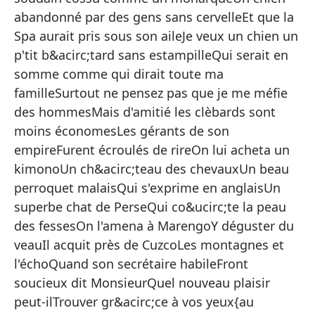
Ci
abandonné par des gens sans cervelleEt que la
Un
Spa aurait pris sous son aileJe veux un chien un
p'tit b&acirc;tard sans estampilleQui serait en
Re
somme comme qui dirait toute ma
Pe
familleSurtout ne pensez pas que je me méfie
El
des hommesMais d'amitié les clèbards sont
moins économesLes gérants de son
Hi
empireFurent écroulés de rireOn lui acheta un
¿Q
kimonoUn ch&acirc;teau des chevauxUn beau
perroquet malaisQui s'exprime en anglaisUn
superbe chat de PerseQui co&ucirc;te la peau
des fessesOn l'amena à MarengoY déguster du
veauIl acquit près de CuzcoLes montagnes et
l'échoQuand son secrétaire habileFront
Yo
soucieux dit MonsieurQuel nouveau plaisir
Me
peut-ilTrouver gr&acirc;ce à vos yeux{au