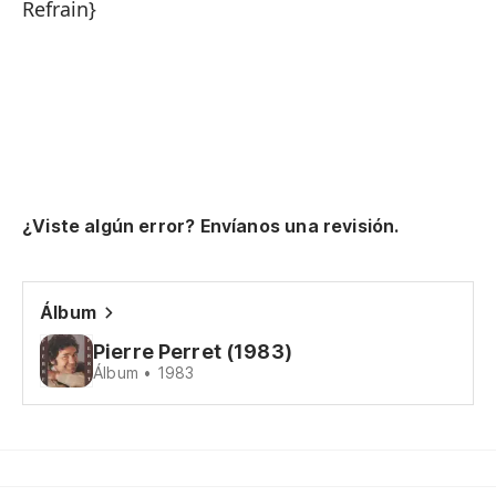
Refrain}
De
u
Un
Y 
ha
Qu
¿Viste algún error? Envíanos una revisión.
Qu
mi
So
Álbum
h
Pierre Perret (1983)
Pe
Álbum • 1983
Lo
Es
Le