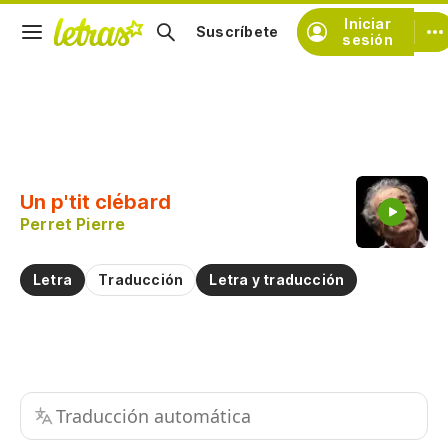
Iniciar
Suscríbete
sesión
Copiar fragmento
Copiar toda la letra
Un p'tit clébard
Practicar la pronunciación de
Perret Pierre
Comentar sobre este fragmento
Letra
Traducción
Letra y traducción
Traducción automática