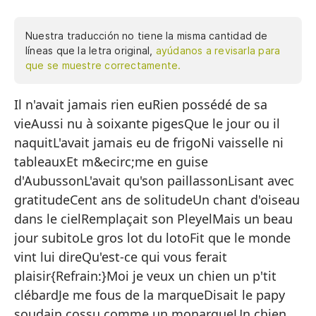
Nuestra traducción no tiene la misma cantidad de
líneas que la letra original,
ayúdanos a revisarla para
que se muestre correctamente.
Il n'avait jamais rien euRien possédé de sa
Nu
vieAussi nu à soixante pigesQue le jour ou il
Nu
naquitL'avait jamais eu de frigoNi vaisselle ni
Ta
tableauxEt m&ecirc;me en guise
Co
d'AubussonL'avait qu'son paillassonLisant avec
gratitudeCent ans de solitudeUn chant d'oiseau
Nu
dans le cielRemplaçait son PleyelMais un beau
Ni
jour subitoLe gros lot du lotoFit que le monde
Y 
vint lui direQu'est-ce qui vous ferait
plaisir{Refrain:}Moi je veux un chien un p'tit
So
clébardJe me fous de la marqueDisait le papy
Le
soudain cossu comme un monarqueUn chien