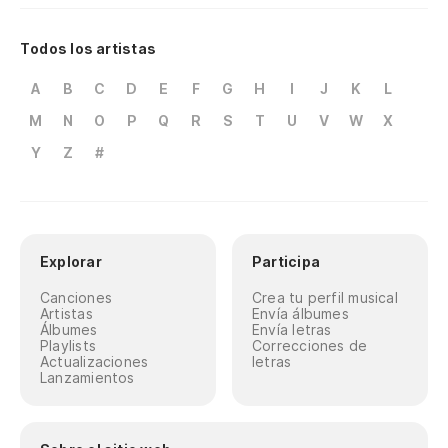
Todos los artistas
A
B
C
D
E
F
G
H
I
J
K
L
M
N
O
P
Q
R
S
T
U
V
W
X
Y
Z
#
Explorar
Participa
Canciones
Crea tu perfil musical
Artistas
Envía álbumes
Álbumes
Envía letras
Playlists
Correcciones de
Actualizaciones
letras
Lanzamientos