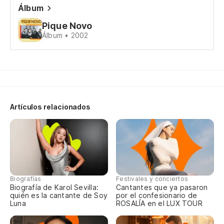
Álbum
qu
Pique Novo
Ah
Álbum • 2002
Nu
No
Do
Artículos relacionados
Qu
Y 
Ha
Biografías
Festivales y conciertos
Biografía de Karol Sevilla:
Cantantes que ya pasaron
quién es la cantante de Soy
por el confesionario de
Luna
ROSALÍA en el LUX TOUR
So