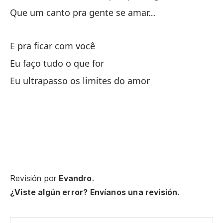
Que um canto pra gente se amar…
Mi
Eu
E pra ficar com você
Y 
Eu faço tudo o que for
E 
Eu ultrapasso os limites do amor
Y 
to
E 
me
Pa
Revisión por
Evandro
.
Pr
¿Viste algún error? Envíanos una revisión.
¡A