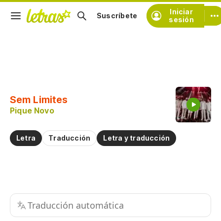
Iniciar
Suscríbete
sesión
Copiar fragmento
Copiar toda la letra
Sem Limites
Practicar la pronunciación de
Pique Novo
Comentar sobre este fragmento
Letra
Traducción
Letra y traducción
Traducción automática