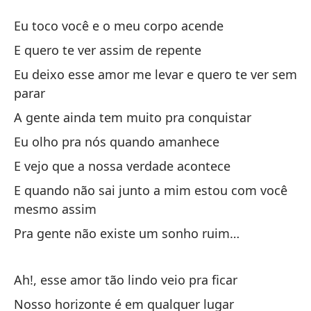
Si
Eu toco você e o meu corpo acende
S
E quero te ver assim de repente
Eu deixo esse amor me levar e quero te ver sem
Te
parar
Eu
A gente ainda tem muito pra conquistar
Y 
Eu olho pra nós quando amanhece
E 
E vejo que a nossa verdade acontece
E quando não sai junto a mim estou com você
De
mesmo assim
pa
Pra gente não existe um sonho ruim…
Eu
To
Ah!, esse amor tão lindo veio pra ficar
A 
Nosso horizonte é em qualquer lugar