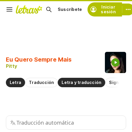
Iniciar
Suscríbete
sesión
Copiar fragmento
Copiar toda la letra
Eu Quero Sempre Mais
Practicar la pronunciación de
Pitty
Comentar sobre este fragmento
Letra
Traducción
Letra y traducción
Significad
Traducción automática