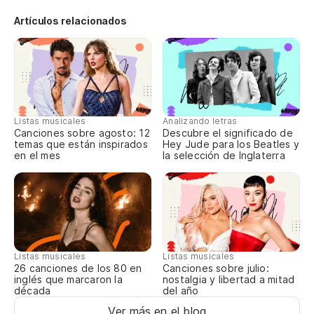
Artículos relacionados
Al
Al
Al
Listas musicales
Analizando letras
Canciones sobre agosto: 12
Descubre el significado de
temas que están inspirados
Hey Jude para los Beatles y
Al
en el mes
la selección de Inglaterra
Al
Listas musicales
Listas musicales
Canciones sobre julio:
26 canciones de los 80 en
nostalgia y libertad a mitad
inglés que marcaron la
del año
década
Ver más en el blog