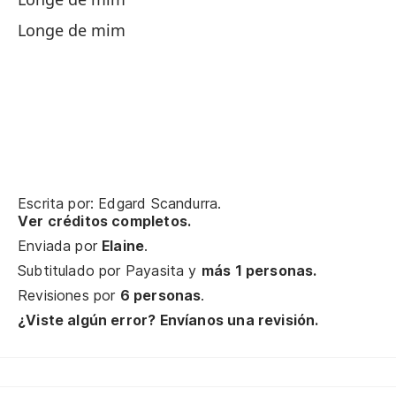
Longe de mim
¡S
Si
Eu
Po
Escrita por: Edgard Scandurra.
Po
Ver créditos completos.
Enviada por
Elaine
.
Po
Subtitulado por
Payasita
y
más 1 personas.
Po
Revisiones por
6 personas
.
¿Viste algún error? Envíanos una revisión.
Y 
E 