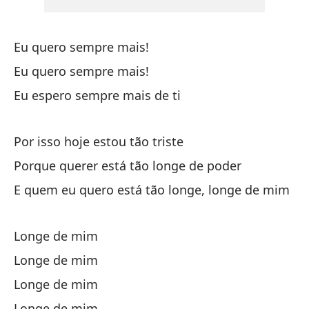
Tr
Eu quero sempre mais!
Y 
Eu quero sempre mais!
Eu espero sempre mais de ti
Pe
Ma
Por isso hoje estou tão triste
No
Porque querer está tão longe de poder
Nã
E quem eu quero está tão longe, longe de mim
Longe de mim
Longe de mim
Longe de mim
¡S
Longe de mim