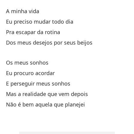
Q
A minha vida
E
Eu preciso mudar todo dia
Pra escapar da rotina
Mi
Dos meus desejos por seus beijos
Ne
Os meus sonhos
Eu
Eu procuro acordar
Pa
E perseguir meus sonhos
Mas a realidade que vem depois
De
Não é bem aquela que planejei
Do
Mi