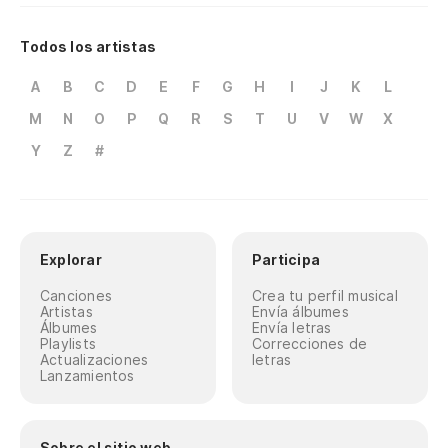
Todos los artistas
A
B
C
D
E
F
G
H
I
J
K
L
M
N
O
P
Q
R
S
T
U
V
W
X
Y
Z
#
Explorar
Participa
Canciones
Crea tu perfil musical
Artistas
Envía álbumes
Álbumes
Envía letras
Playlists
Correcciones de
Actualizaciones
letras
Lanzamientos
Sobre el sitio web