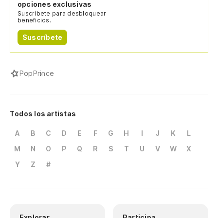
opciones exclusivas
Suscríbete para desbloquear
beneficios.
Suscríbete
Pop
Prince
Todos los artistas
A
B
C
D
E
F
G
H
I
J
K
L
M
N
O
P
Q
R
S
T
U
V
W
X
Y
Z
#
Explorar
Participa