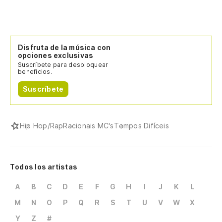
O 
Si
Disfruta de la música con
Se
opciones exclusivas
Suscríbete para desbloquear
beneficios.
¡J
Suscríbete
¡T
Hip Hop/Rap
Racionais MC's
Tempos Difíceis
Todos los artistas
A
B
C
D
E
F
G
H
I
J
K
L
M
N
O
P
Q
R
S
T
U
V
W
X
Y
Z
#