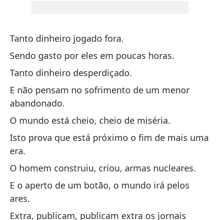
Po
La
Tanto dinheiro jogado fora.
Pe
Sendo gasto por eles em poucas horas.
Tanto dinheiro desperdiçado.
Se
E não pensam no sofrimento de um menor
Se
abandonado.
Mi
O mundo está cheio, cheio de miséria.
En
Isto prova que está próximo o fim de mais uma
era.
Se
O homem construiu, criou, armas nucleares.
Só
E o aperto de um botão, o mundo irá pelos
ares.
Qu
Extra, publicam, publicam extra os jornais