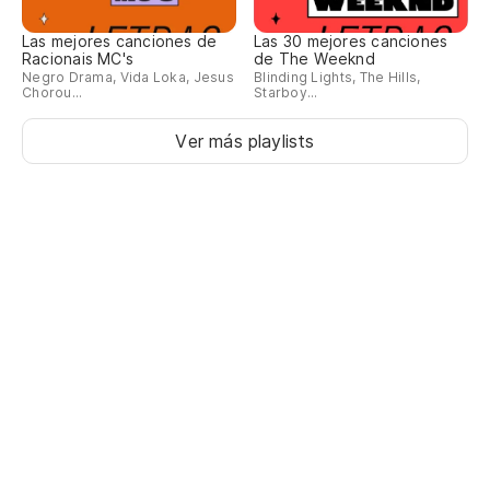
nu
Las mejores canciones de
Las 30 mejores canciones
Racionais MC's
de The Weeknd
Co
Negro Drama, Vida Loka, Jesus
Blinding Lights, The Hills,
Chorou...
Starboy...
Po
Ver más playlists
Y 
se
E 
Ah
Ag
To
"T
Me