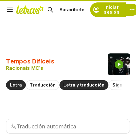
Iniciar
Suscríbete
sesión
Copiar fragmento
Copiar toda la letra
Tempos Difíceis
Practicar la pronunciación de
Racionais MC's
Comentar sobre este fragmento
Letra
Traducción
Letra y traducción
Significad
Traducción automática