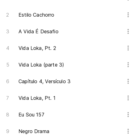
Me
Estilo Cachorro
Y 
A Vida É Desafio
E 
La
Vida Loka, Pt. 2
A 
Vida Loka (parte 3)
Ro
Capítulo 4, Versículo 3
En
Vida Loka, Pt. 1
En
Eu Sou 157
Mi
ve
Negro Drama