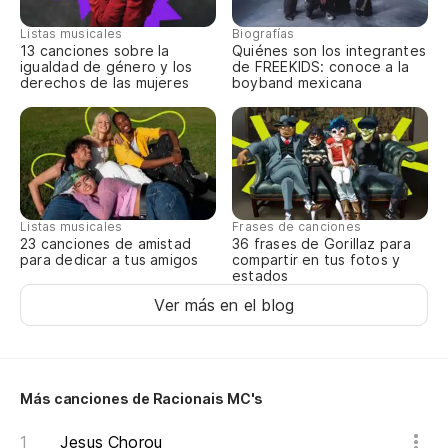
E 
Listas musicales
Biografías
13 canciones sobre la
Quiénes son los integrantes
La
igualdad de género y los
de FREEKIDS: conoce a la
te
derechos de las mujeres
boyband mexicana
A 
Y 
a
Listas musicales
Frases de canciones
E 
23 canciones de amistad
36 frases de Gorillaz para
para dedicar a tus amigos
compartir en tus fotos y
estados
Ti
Ver más en el blog
Te
Más canciones de Racionais MC's
Lo
de
Jesus Chorou