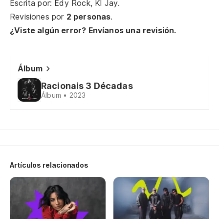
Escrita por: Edy Rock, Kl Jay.
E 
Revisiones por
2 personas
.
¿Viste algún error? Envíanos una revisión.
Ex
Ex
Álbum
La
Racionais 3 Décadas
m
Álbum • 2023
Co
Co
co
Artículos relacionados
Co
Y 
li