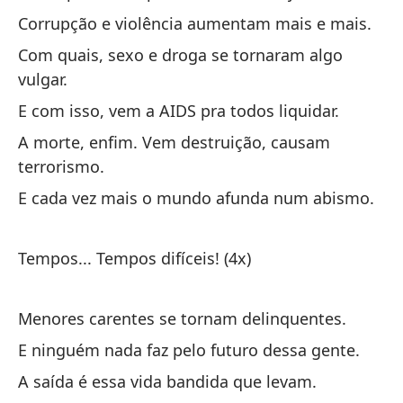
Qu
Corrupção e violência aumentam mais e mais.
En
Com quais, sexo e droga se tornaram algo
vulgar.
Ao
E com isso, vem a AIDS pra todos liquidar.
Po
A morte, enfim. Vem destruição, causam
im
terrorismo.
Ao
E cada vez mais o mundo afunda num abismo.
Pr
en
Tempos... Tempos difíceis! (4x)
Pr
tr
Menores carentes se tornam delinquentes.
Y 
E ninguém nada faz pelo futuro dessa gente.
E 
A saída é essa vida bandida que levam.