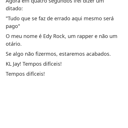
Agora em quatro segundos irei dizer um
Ta
ditado:
Y 
"Tudo que se faz de errado aqui mesmo será
a
pago"
E 
O meu nome é Edy Rock, um rapper e não um
ab
otário.
El
Se algo não fizermos, estaremos acabados.
KL Jay! Tempos difíceis!
O 
Tempos difíceis!
Es
Is
El
O 
Y 