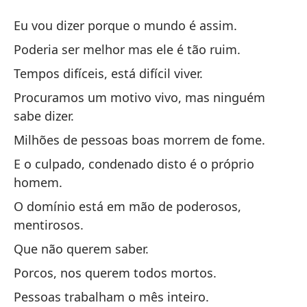
Ti
Eu vou dizer porque o mundo é assim.
Te
Poderia ser melhor mas ele é tão ruim.
Tempos difíceis, está difícil viver.
Te
Procuramos um motivo vivo, mas ninguém
Eu
sabe dizer.
Po
Milhões de pessoas boas morrem de fome.
Po
E o culpado, condenado disto é o próprio
homem.
Ti
O domínio está em mão de poderosos,
Te
mentirosos.
Que não querem saber.
Bu
Porcos, nos querem todos mortos.
Pr
diz
Pessoas trabalham o mês inteiro.