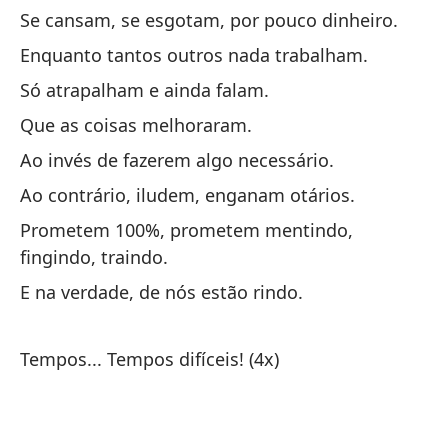
Se cansam, se esgotam, por pouco dinheiro.
Mi
Enquanto tantos outros nada trabalham.
h
Só atrapalham e ainda falam.
Mi
Que as coisas melhoraram.
Y 
Ao invés de fazerem algo necessário.
h
Ao contrário, iludem, enganam otários.
E 
Prometem 100%, prometem mentindo,
fingindo, traindo.
El
me
E na verdade, de nós estão rindo.
O 
Tempos... Tempos difíceis! (4x)
Qu
Ce