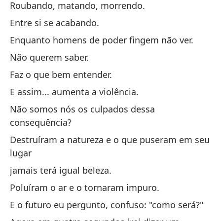
Roubando, matando, morrendo.
Ti
Entre si se acabando.
Te
Enquanto homens de poder fingem não ver.
Não querem saber.
Faz o que bem entender.
E assim... aumenta a violência.
Não somos nós os culpados dessa
Ta
consequência?
Ta
Destruíram a natureza e o que puseram em seu
lugar
Se
jamais terá igual beleza.
Se
Poluíram o ar e o tornaram impuro.
Ta
E o futuro eu pergunto, confuso: "como será?"