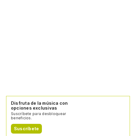
Me
po
Th
Id
To
Y 
An
Ne
Disfruta de la música con
opciones exclusivas
Ne
Suscríbete para desbloquear
beneficios.
Suscríbete
¡D