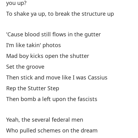
you up?
Cu
To shake ya up, to break the structure up
Wh
Po
'Cause blood still flows in the gutter
I'm like takin' photos
Ti
Mad boy kicks open the shutter
Set the groove
De
(¿
Then stick and move like I was Cassius
De
Rep the Stutter Step
th
Then bomb a left upon the fascists
Re
Yeah, the several federal men
tr
Who pulled schemes on the dream
Ne