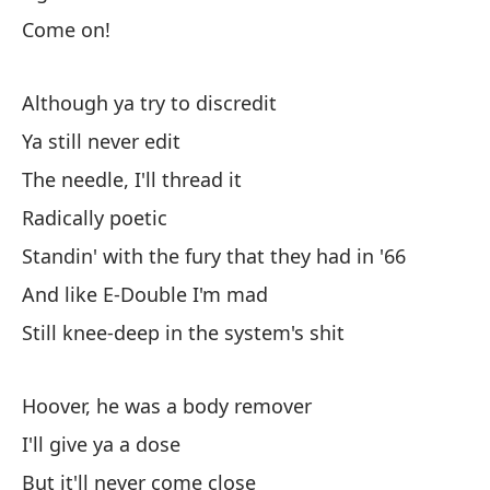
Come on!
¡V
Although ya try to discredit
¡U
Ya still never edit
¡V
The needle, I'll thread it
Radically poetic
Au
Standin' with the fury that they had in '66
Al
And like E-Double I'm mad
Still knee-deep in the system's shit
Nu
Hoover, he was a body remover
Yo
I'll give ya a dose
Ra
But it'll never come close