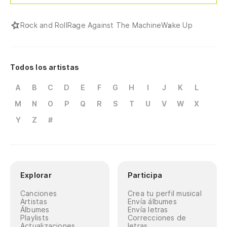
Wa
Rock and Roll
Rage Against The Machine
Wake Up
¡D
Wa
Todos los artistas
¿C
A
B
C
D
E
F
G
H
I
J
K
L
M
N
O
P
Q
R
S
T
U
V
W
X
¡P
Y
Z
#
'C
Explorar
Participa
Canciones
Crea tu perfil musical
Artistas
Envía álbumes
Álbumes
Envía letras
Playlists
Correcciones de
Actualizaciones
letras