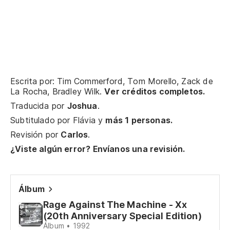
Th
Re
Re
Lu
Escrita por: Tim Commerford, Tom Morello, Zack de
La Rocha, Bradley Wilk.
Ver créditos completos.
fa
Traducida por
Joshua
.
Th
Subtitulado por
Flávia
y
más 1 personas.
Revisión por
Carlos
.
Sí
¿Viste algún error? Envíanos una revisión.
Ye
Álbum
Qu
Rage Against The Machine - Xx
Wh
(20th Anniversary Special Edition)
Álbum • 1992