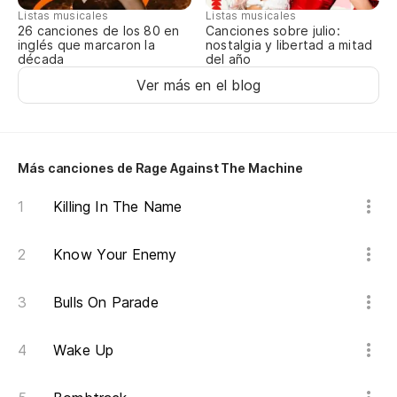
Ya
Listas musicales
Listas musicales
Canciones sobre julio:
26 canciones de los 80 en
nostalgia y libertad a mitad
inglés que marcaron la
E 
del año
década
Ver más en el blog
An
Él
He
Más canciones de Rage Against The Machine
Killing In The Name
Y 
Know Your Enemy
¡U
Bulls On Parade
¿C
Wake Up
Wh