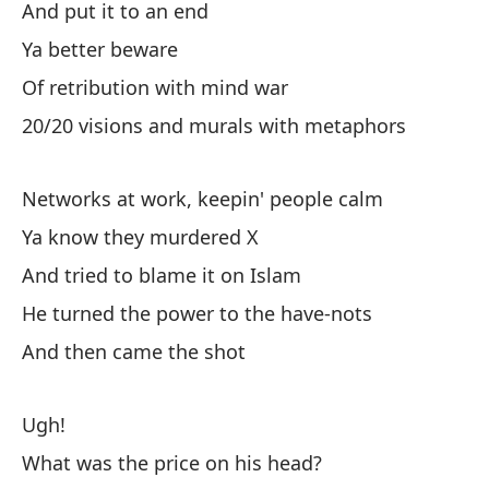
And put it to an end
Sa
Ya better beware
Yo
Of retribution with mind war
20/20 visions and murals with metaphors
Cu
Wh
Networks at work, keepin' people calm
Le
Ya know they murdered X
He
And tried to blame it on Islam
He turned the power to the have-nots
Y 
And then came the shot
An
Ugh!
What was the price on his head?