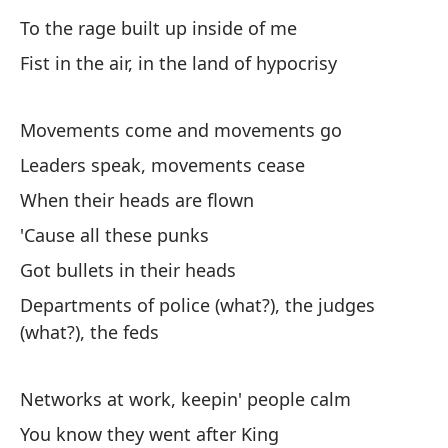
To the rage built up inside of me
Co
Fist in the air, in the land of hypocrisy
St
Y 
Movements come and movements go
Leaders speak, movements cease
An
When their heads are flown
To
'Cause all these punks
de
Got bullets in their heads
St
Departments of police (what?), the judges
(what?), the feds
Ho
Ho
Networks at work, keepin' people calm
Te
You know they went after King