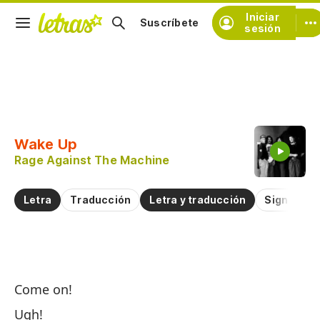
Iniciar
Suscríbete
sesión
Copiar fragmento
Copiar toda la letra
Wake Up
Practicar la pronunciación de
Rage Against The Machine
Comentar sobre este fragmento
Letra
Traducción
Letra y traducción
Significad
De
Come on!
W
Ugh!