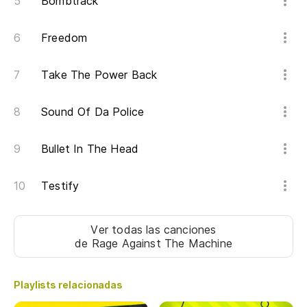
Bombtrack
¿C
Wh
Freedom
Take The Power Back
Cr
Sound Of Da Police
Cr
Bullet In The Head
Cr
Testify
Cr
Ver todas las canciones
Cr
de Rage Against The Machine
Cr
Playlists relacionadas
I 