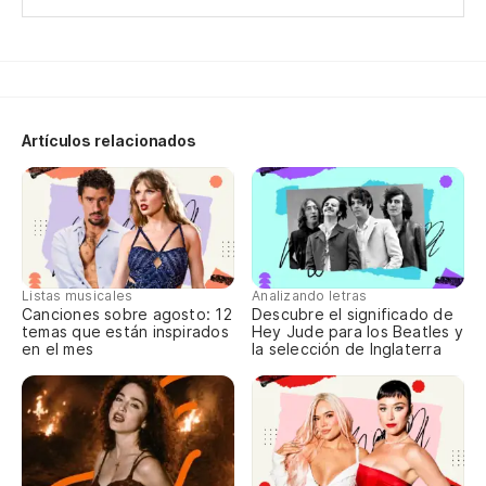
Y 
Me
Co
Artículos relacionados
Of
Vi
20
Listas musicales
Analizando letras
Canciones sobre agosto: 12
Descubre el significado de
temas que están inspirados
Hey Jude para los Beatles y
Re
en el mes
la selección de Inglaterra
ge
Ne
Sa