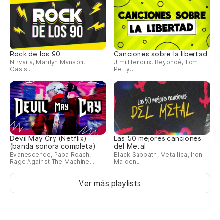
El
Rock de los 90
Canciones sobre la libertad
Pu
Nirvana, Marilyn Manson,
Jimi Hendrix, Beyoncé, Tom
Oasis...
Petty...
pu
He
Si
Sh
Devil May Cry (Netflix)
Las 50 mejores canciones
(banda sonora completa)
del Metal
Evanescence, Papa Roach,
Black Sabbath, Metallica, Iron
A 
Rage Against The Machine...
Maiden...
To
Ver más playlists
Y 
An