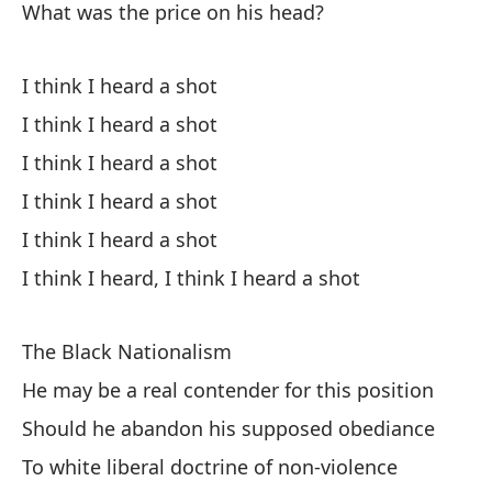
What was the price on his head?
¡Sí
I think I heard a shot
Sí
I think I heard a shot
I think I heard a shot
Co
I think I heard a shot
Wi
I think I heard a shot
I think I heard, I think I heard a shot
Gi
es
The Black Nationalism
Fl
He may be a real contender for this position
¿Q
Should he abandon his supposed obediance
pa
To white liberal doctrine of non-violence
Wh