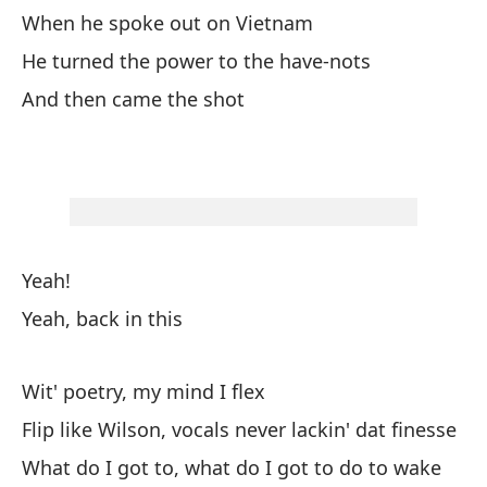
When he spoke out on Vietnam
Pe
He turned the power to the have-nots
And then came the shot
A 
To
Pu
Fi
Yeah!
Lo
Yeah, back in this
Mo
Wit' poetry, my mind I flex
Lo
Flip like Wilson, vocals never lackin' dat finesse
Le
What do I got to, what do I got to do to wake