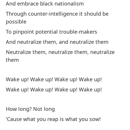
And embrace black nationalism
Pa
Through counter-intelligence it should be
possible
To
To pinpoint potential trouble-makers
And neutralize them, and neutralize them
Po
Neutralize them, neutralize them, neutralize
'C
them
So
Wake up! Wake up! Wake up! Wake up!
El
Wake up! Wake up! Wake up! Wake up!
Ma
How long? Not long
Es
'Cause what you reap is what you sow!
Lu