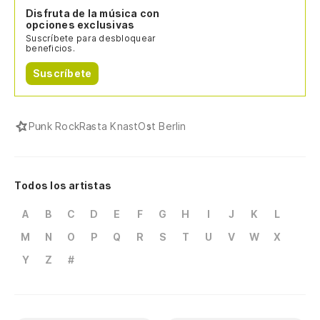
Disfruta de la música con
opciones exclusivas
Suscríbete para desbloquear
beneficios.
Suscríbete
Punk Rock
Rasta Knast
Ost Berlin
Todos los artistas
A
B
C
D
E
F
G
H
I
J
K
L
M
N
O
P
Q
R
S
T
U
V
W
X
Y
Z
#