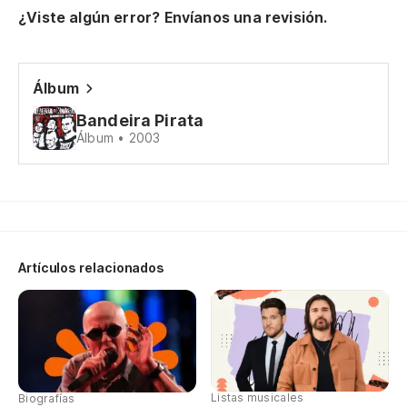
p
¿Viste algún error? Envíanos una revisión.
Ic
Vi
Álbum
Sc
Bandeira Pirata
hi
Álbum • 2003
En
Am
So
Artículos relacionados
Sc
vo
En
m
Listas musicales
Biografías