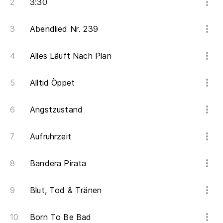
3:30
Un
Abendlied Nr. 239
Po
De
Alles Läuft Nach Plan
Alltid Öppet
Angstzustand
Aufruhrzeit
Bandera Pirata
Blut, Tod & Tränen
Born To Be Bad