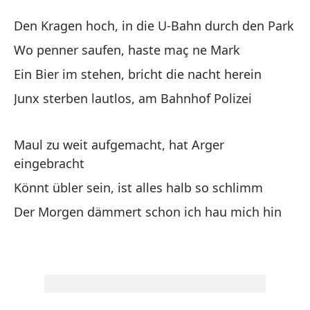
Os
Den Kragen hoch, in die U-Bahn durch den Park
Os
Wo penner saufen, haste maç ne Mark
Ein Bier im stehen, bricht die nacht herein
Co
Junx sterben lautlos, am Bahnhof Polizei
pa
De
Maul zu weit aufgemacht, hat Arger
Do
eingebracht
di
Könnt übler sein, ist alles halb so schlimm
Wo
Der Morgen dämmert schon ich hau mich hin
Un
Ei
Lo