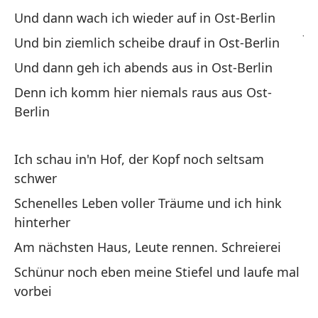
de
Und dann wach ich wieder auf in Ost-Berlin
Ju
Und bin ziemlich scheibe drauf in Ost-Berlin
Und dann geh ich abends aus in Ost-Berlin
La
Denn ich komm hier niemals raus aus Ost-
p
Berlin
Ma
Po
Ich schau in'n Hof, der Kopf noch seltsam
schwer
Kö
Schenelles Leben voller Träume und ich hink
La
hinterher
De
Am nächsten Haus, Leute rennen. Schreierei
Schünur noch eben meine Stiefel und laufe mal
vorbei