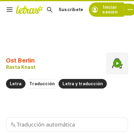
Iniciar
Suscríbete
sesión
Copiar fragmento
Copiar toda la letra
Ost Berlin
Practicar la pronunciación de
Rasta Knast
Comentar sobre este fragmento
Letra
Traducción
Letra y traducción
Traducción automática