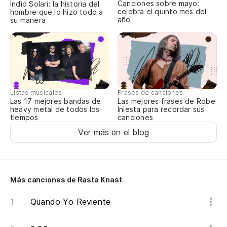
Canciones sobre mayo:
Indio Solari: la historia del
Im
celebra el quinto mes del
hombre que lo hizo todo a
año
su manera
Oh
Ac
Y 
Listas musicales
Frases de canciones
Un
Las 17 mejores bandas de
Las mejores frases de Robe
heavy metal de todos los
Iniesta para recordar sus
tiempos
canciones
Y 
Ver más en el blog
Un
Y 
Más canciones de Rasta Knast
Un
Quando Yo Reviente
Y 