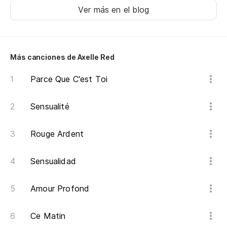
Si
Ver más en el blog
Ir
Más canciones de Axelle Red
Pr
Parce Que C'est Toi
Si
Sensualité
Ir
Rouge Ardent
Pr
Sensualidad
Amour Profond
Si
Ce Matin
A 