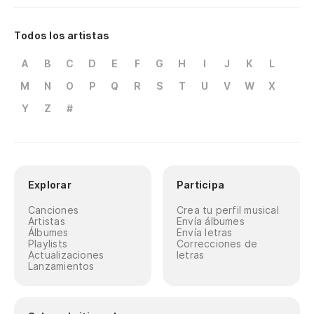
Todos los artistas
A
B
C
D
E
F
G
H
I
J
K
L
M
N
O
P
Q
R
S
T
U
V
W
X
Y
Z
#
Explorar
Participa
Canciones
Crea tu perfil musical
Artistas
Envía álbumes
Álbumes
Envía letras
Playlists
Correcciones de
Actualizaciones
letras
Lanzamientos