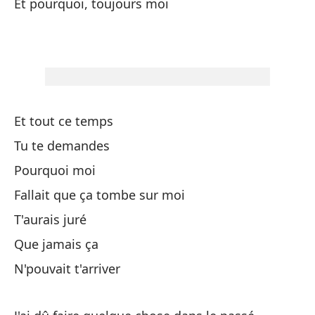
Et pourquoi, toujours moi
Y 
Q
Pe
Et tout ce temps
Tu te demandes
Pourquoi moi
Te
Fallait que ça tombe sur moi
Po
T'aurais juré
Que jamais ça
Te
N'pouvait t'arriver
¿E