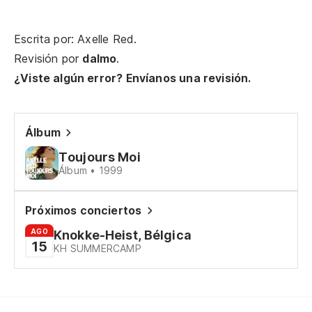
Pe
Escrita por: Axelle Red.
No
Revisión por
dalmo
.
¿Viste algún error? Envíanos una revisión.
To
Álbum
Pe
Toujours Moi
Álbum • 1999
Si
Próximos conciertos
Ll
AGO
Knokke-Heist, Bélgica
15
KH SUMMERCAMP
No