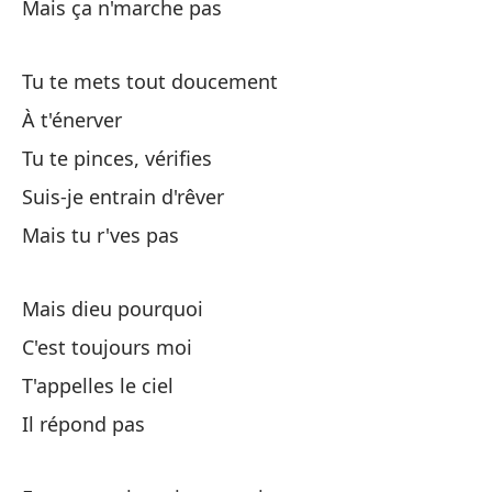
Mais ça n'marche pas
Te
Tu te mets tout doucement
Fa
À t'énerver
Hu
Tu te pinces, vérifies
Suis-je entrain d'rêver
Qu
Mais tu r'ves pas
Te
Mais dieu pourquoi
C'est toujours moi
Ba
T'appelles le ciel
Cr
Il répond pas
Re