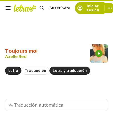
Iniciar
Suscríbete
sesión
Copiar fragmento
Copiar toda la letra
Toujours moi
Practicar la pronunciación de
Axelle Red
Comentar sobre este fragmento
Letra
Traducción
Letra y traducción
Traducción automática