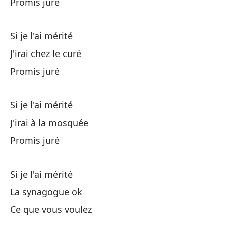
Promis juré
Y 
Si je l'ai mérité
Al
J'irai chez le curé
Promis juré
Na
Si je l'ai mérité
Pe
J'irai à la mosquée
Promis juré
Ya
In
Si je l'ai mérité
La synagogue ok
Ce que vous voulez
Si