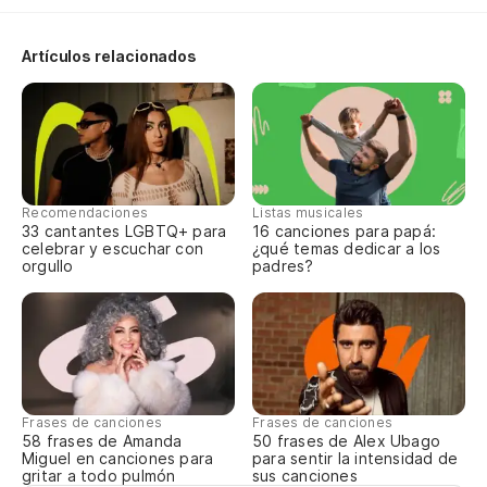
Di
Artículos relacionados
Si
Ll
R
Recomendaciones
Listas musicales
33 cantantes LGBTQ+ para
16 canciones para papá:
celebrar y escuchar con
¿qué temas dedicar a los
orgullo
padres?
Si
Ir
Pr
Frases de canciones
Frases de canciones
58 frases de Amanda
50 frases de Alex Ubago
Miguel en canciones para
para sentir la intensidad de
gritar a todo pulmón
sus canciones