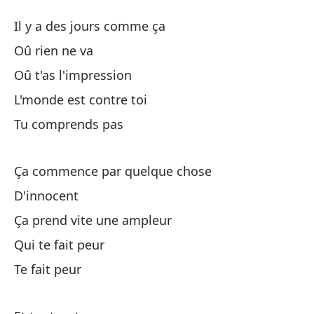
S
Il y a des jours comme ça
To
Oû rien ne va
Oû t'as l'impression
Ha
L'monde est contre toi
Do
Tu comprends pas
Do
Ça commence par quelque chose
D'innocent
El
Ça prend vite une ampleur
Qui te fait peur
No
Te fait peur
To