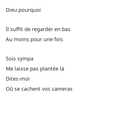
No
Dieu pourquoi
Di
Il suffit de regarder en bas
Au moins pour une fois
Vo
Sois sympa
C
Me laisse pas plantée là
Dites-moi
Y 
Oû se cachent vos cameras
Es
Do