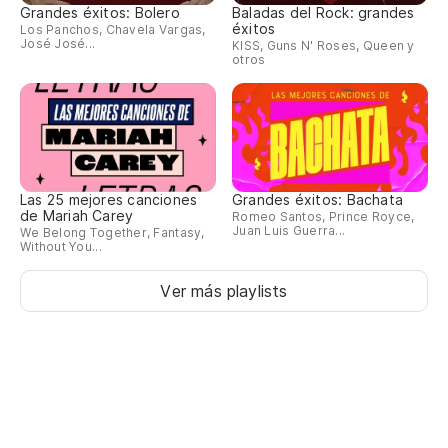
Grandes éxitos: Bolero
Baladas del Rock: grandes
éxitos
Los Panchos, Chavela Vargas,
D
José José...
KISS, Guns N' Roses, Queen y
otros
¿D
Oû
Las 25 mejores canciones
Grandes éxitos: Bachata
de Mariah Carey
Romeo Santos, Prince Royce,
Juan Luis Guerra...
We Belong Together, Fantasy,
Without You...
Ver más playlists