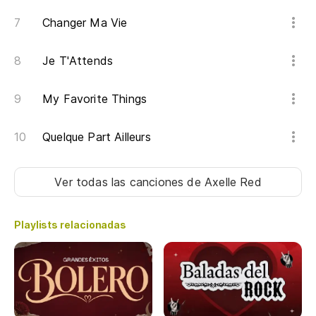
Changer Ma Vie
Lo
Je T'Attends
Di
My Favorite Things
Quelque Part Ailleurs
So
Il
Ver todas las canciones
de Axelle Red
Al
Playlists relacionadas
Sé
No