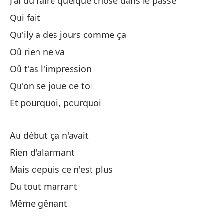
J'ai dû faire quelque chose dans le passé
Pe
Qui fait
Qu'ily a des jours comme ça
Oû rien ne va
Pe
Oû t'as l'impression
Si
Qu'on se joue de toi
Et pourquoi, pourquoi
Ll
Au début ça n'avait
No
Rien d'alarmant
Mais depuis ce n'est plus
Y 
Du tout marrant
Même gênant