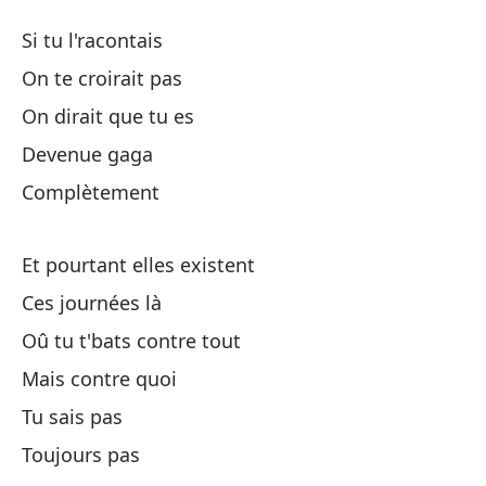
Si tu l'racontais
On te croirait pas
Y 
On dirait que tu es
Devenue gaga
Te
Complètement
¿P
Et pourtant elles existent
Te
Ces journées là
Fa
Oû tu t'bats contre tout
Mais contre quoi
Hu
Tu sais pas
Qu
Toujours pas