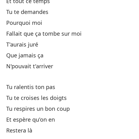
Et tout ce temps
Ça
Tu te demandes
In
Pourquoi moi
Fallait que ça tombe sur moi
Rá
T'aurais juré
Que jamais ça
Al
N'pouvait t'arriver
Te
Tu ralentis ton pas
Tu te croises les doigts
Y 
Tu respires un bon coup
Te
Et espère qu'on en
Restera là
¿P