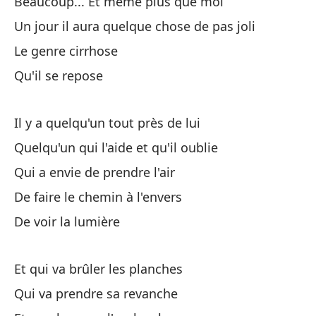
Beaucoup... Et même plus que moi
Gr
Un jour il aura quelque chose de pas joli
Le genre cirrhose
Fi
Qu'il se repose
Va
Se
Il y a quelqu'un tout près de lui
Quelqu'un qui l'aide et qu'il oublie
Pe
Qui a envie de prendre l'air
Ma
De faire le chemin à l'envers
Qu
De voir la lumière
Qu
Et qui va brûler les planches
Me
Qui va prendre sa revanche
Ça