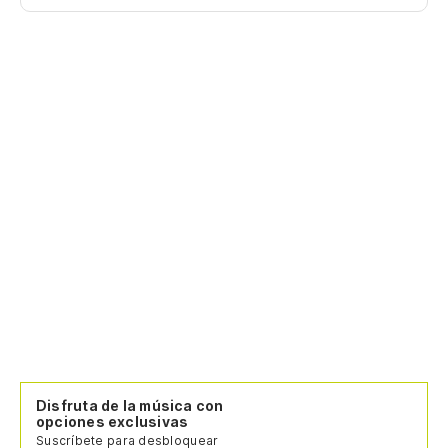
De
De
Y 
Et
Qu
Qu
Y 
De
Disfruta de la música con
Qu
opciones exclusivas
Suscríbete para desbloquear