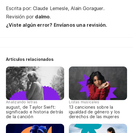
Mu
Escrita por: Claude Lemesle, Alain Goraguer.
Be
Revisión por
dalmo
.
¿Viste algún error? Envíanos una revisión.
Ha
Y 
La
Artículos relacionados
Le
Ca
Analizando letras
Listas musicales
Yo
august, de Taylor Swift:
13 canciones sobre la
significado e historia detrás
igualdad de género y los
Mo
de la canción
derechos de las mujeres
Qu