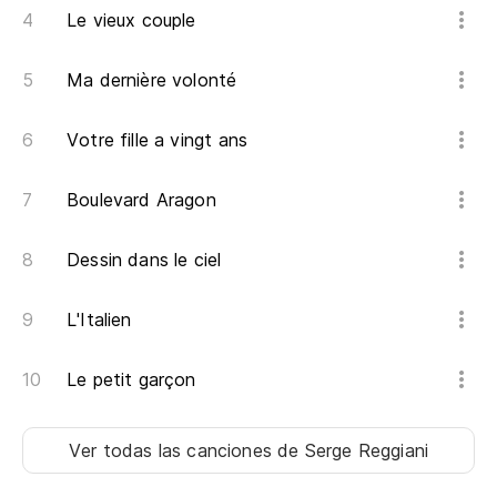
Le vieux couple
Có
Co
Ma dernière volonté
No
Votre fille a vingt ans
N'
Boulevard Aragon
Ob
Dessin dans le ciel
Re
L'Italien
Mu
Be
Le petit garçon
Un
Ver todas las canciones
de Serge Reggiani
Un