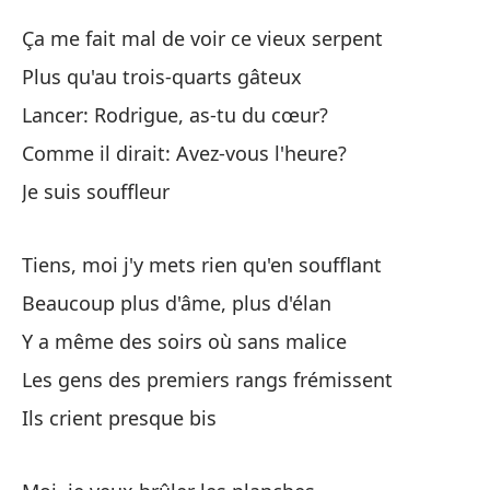
Mi
Ça me fait mal de voir ce vieux serpent
Ti
Plus qu'au trois-quarts gâteux
De
Lancer: Rodrigue, as-tu du cœur?
De
Comme il dirait: Avez-vous l'heure?
No
Je suis souffleur
On
Tiens, moi j'y mets rien qu'en soufflant
En
Beaucoup plus d'âme, plus d'élan
Y a même des soirs où sans malice
Ya
Les gens des premiers rangs frémissent
Ils crient presque bis
Yo
Mo