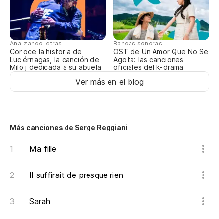
Je
Y 
Analizando letras
Bandas sonoras
Conoce la historia de
OST de Un Amor Que No Se
Luciérnagas, la canción de
Agota: las canciones
De
Milo j dedicada a su abuela
oficiales del k-drama
Ver más en el blog
Qu
Qu
Más canciones de Serge Reggiani
Ya
Ma fille
Ar
Il suffirait de presque rien
Y 
Sarah