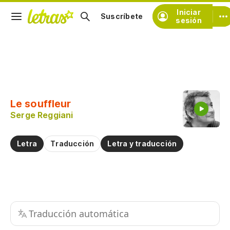
Iniciar
Suscríbete
sesión
Copiar fragmento
Copiar toda la letra
Le souffleur
Practicar la pronunciación de
Serge Reggiani
Comentar sobre este fragmento
Letra
Traducción
Letra y traducción
Traducción automática