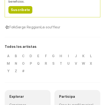
Qu
beneficios.
Suscríbete
Me
Folk
Serge Reggiani
Le souffleur
Fr
De
Todos los artistas
Sa
A
B
C
D
E
F
G
H
I
J
K
L
A 
M
N
O
P
Q
R
S
T
U
V
W
X
Y
Z
#
Ce
Ve
Ve
Explorar
Participa
Canciones
Crea tu perfil musical