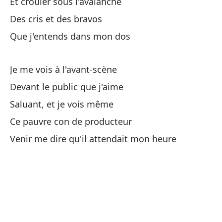
Et crouler sous l'avalanche
Des cris et des bravos
Má
Que j'entends dans mon dos
Pl
La
Je me vois à l'avant-scène
La
Devant le public que j'aime
Saluant, et je vois même
Co
Ce pauvre con de producteur
Co
Venir me dire qu'il attendait mon heure
So
Mi
Ti