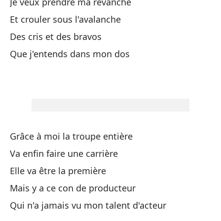
Je veux prendre ma revanche
Ro
Et crouler sous l'avalanche
Ro
Des cris et des bravos
Que j'entends dans mon dos
Pe
Ma
En
Qu
Grâce à moi la troupe entière
Qu
Va enfin faire une carrière
De
Elle va être la première
No
Mais y a ce con de producteur
Qui n'a jamais vu mon talent d'acteur