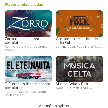
El
Playlists relacionadas
Qu
Ha
Zorro (banda sonora
Canciones románticas de
completa)
Indie Folk
Il
Keith Urban, Morat, Juanes y
Johnny Cash, Kodaline, SYML...
otros
Al
Qu
Qu
El Eternauta (banda sonora
Música Celta y Folk
Qu
completa)
AURORA, Omnia, FAUN...
Federico Jusid, Intoxicados,
Soda Stereo...
De
Ver más playlists