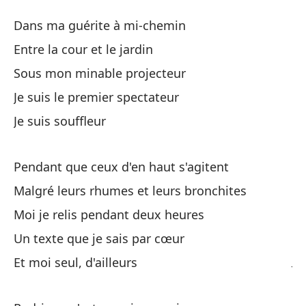
El
Dans ma guérite à mi-chemin
Le
Entre la cour et le jardin
Sous mon minable projecteur
En
Je suis le premier spectateur
Da
Je suis souffleur
En
Pendant que ceux d'en haut s'agitent
Ba
Malgré leurs rhumes et leurs bronchites
So
Moi je relis pendant deux heures
So
Un texte que je sais par cœur
Je
Et moi seul, d'ailleurs
So