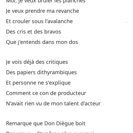
Moi, je veux brûler les planches
Qu
Je veux prendre ma revanche
Je
Et crouler sous l'avalanche
Des cris et des bravos
Y 
Que j'entends dans mon dos
De
Je vois déjà des critiques
Qu
Des papiers dithyrambiques
Qu
Et personne ne s'explique
Comment ce con de producteur
N'avait rien vu de mon talent d'acteur
Remarque que Don Diègue boit
Gr