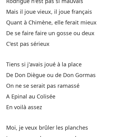
Rodrigue n'est pas si mauvais
Mais il joue vieux, il joue français
Mi
Quant à Chimène, elle ferait mieux
Pe
De se faire faire un gosse ou deux
C'est pas sérieux
A 
Ma
Tiens si j'avais joué à la place
Yo
De Don Diègue ou de Don Gormas
Mo
On ne se serait pas ramassé
A Epinal au Colisée
Un
En voilà assez
Un
Y 
Moi, je veux brûler les planches