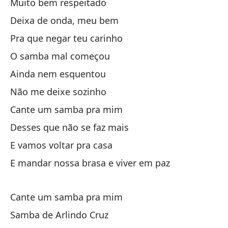
Muito bem respeitado
Mi
Deixa de onda, meu bem
Ol
Pra que negar teu carinho
Cu
O samba mal começou
Qu
Ainda nem esquentou
Não me deixe sozinho
C
Cante um samba pra mim
Un
Desses que não se faz mais
E vamos voltar pra casa
De
E mandar nossa brasa e viver em paz
Pa
Cante um samba pra mim
Lo
Samba de Arlindo Cruz
O 