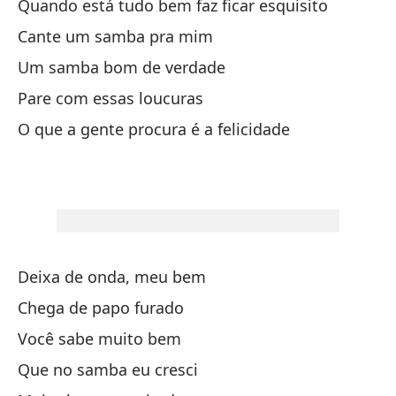
Quando está tudo bem faz ficar esquisito
De
Cante um samba pra mim
Di
Um samba bom de verdade
Pare com essas loucuras
Sa
O que a gente procura é a felicidade
Sa
Y 
E 
De
Deixa de onda, meu bem
De
Chega de papo furado
Pu
Você sabe muito bem
Po
Que no samba eu cresci