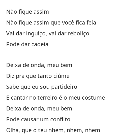
No
Não fique assim
Nã
Não fique assim que você fica feia
Vai dar inguiço, vai dar reboliço
No
Pode dar cadeia
No
Deixa de onda, meu bem
Nã
Diz pra que tanto ciúme
Va
Sabe que eu sou partideiro
Va
E cantar no terreiro é o meu costume
Pu
Deixa de onda, meu bem
Pode causar um conflito
Olha, que o teu nhem, nhem, nhem
De