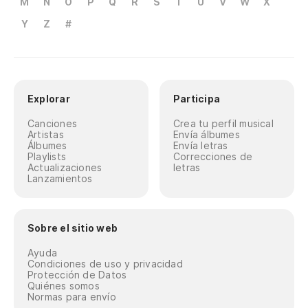
M
N
O
P
Q
R
S
T
U
V
W
X
Y
Z
#
Explorar
Participa
Canciones
Crea tu perfil musical
Artistas
Envía álbumes
Álbumes
Envía letras
Playlists
Correcciones de
Actualizaciones
letras
Lanzamientos
Sobre el sitio web
Ayuda
Condiciones de uso y privacidad
Protección de Datos
Quiénes somos
Normas para envío