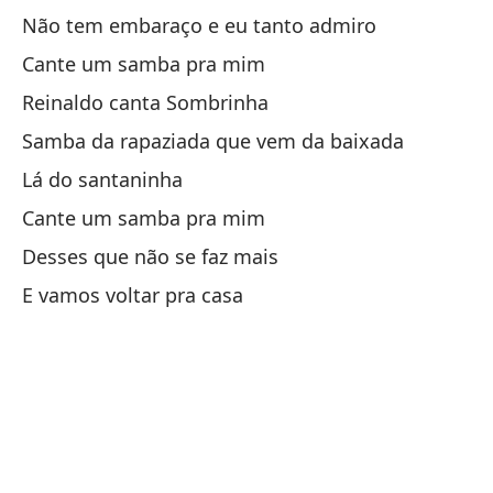
De
Não tem embaraço e eu tanto admiro
De
Cante um samba pra mim
Y 
Reinaldo canta Sombrinha
Samba da rapaziada que vem da baixada
Y 
Lá do santaninha
E 
Cante um samba pra mim
Desses que não se faz mais
C
E vamos voltar pra casa
Sa
Un
Un