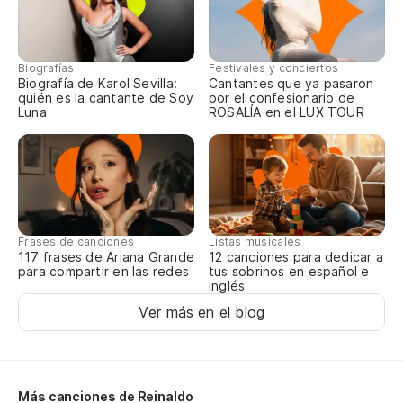
Si
Se
Biografías
Festivales y conciertos
Biografía de Karol Sevilla:
Cantantes que ya pasaron
quién es la cantante de Soy
por el confesionario de
Co
Luna
ROSALÍA en el LUX TOUR
Co
C
Sa
Frases de canciones
Listas musicales
117 frases de Ariana Grande
12 canciones para dedicar a
para compartir en las redes
tus sobrinos en español e
Qu
inglés
Ver más en el blog
Qu
Es
Más canciones de Reinaldo