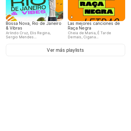
C
Bossa Nova, Rio de Janeiro
Las mejores canciones de
& Vibras
Raça Negra
Re
Arlindo Cruz, Elis Regina,
Cheia de Mania, É Tarde
Sergio Mendes...
Demais, Cigana...
Re
Ver más playlists
Sa
Sa
De
C
De
De