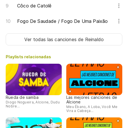
Côco de Catolê
Ca
Ca
Fogo De Saudade / Fogo De Uma Paixão
Un
Ver todas las canciones
de Reinaldo
Um
Playlists relacionadas
C
De
Sa
Rueda de samba
Las mejores canciones de
Alcione
Sa
Diogo Nogueira, Alcione, Dudu
Nobre...
Meu Ébano, A Loba, Você Me
Vira a Cabeça...
No
Nã