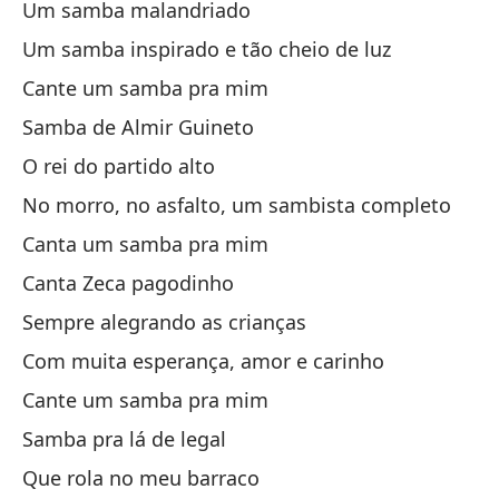
Um samba malandriado
Um samba inspirado e tão cheio de luz
Cante um samba pra mim
Samba de Almir Guineto
De
O rei do partido alto
De
No morro, no asfalto, um sambista completo
Canta um samba pra mim
Ba
Canta Zeca pagodinho
Ch
Sempre alegrando as crianças
Tú
Com muita esperança, amor e carinho
Cante um samba pra mim
Qu
Samba pra lá de legal
Que rola no meu barraco
Mu