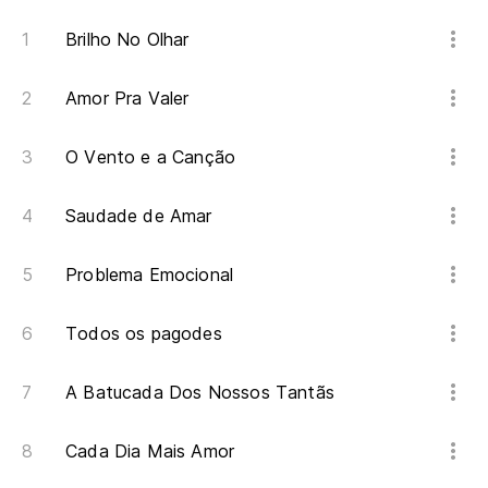
Es
Brilho No Olhar
C
Amor Pra Valer
Pa
O Vento e a Canção
Un
Saudade de Amar
Um
Problema Emocional
Yo
Todos os pagodes
Eu
A Batucada Dos Nossos Tantãs
C
Cada Dia Mais Amor
De