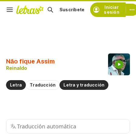
Iniciar
Suscríbete
sesión
Copiar fragmento
Copiar toda la letra
Não fique Assim
Practicar la pronunciación de
Reinaldo
Comentar sobre este fragmento
Letra
Traducción
Letra y traducción
Traducción automática