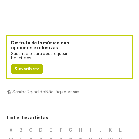
Y 
Disfruta de la música con
opciones exclusivas
Suscríbete para desbloquear
beneficios.
Suscríbete
Samba
Reinaldo
Não fique Assim
Todos los artistas
A
B
C
D
E
F
G
H
I
J
K
L