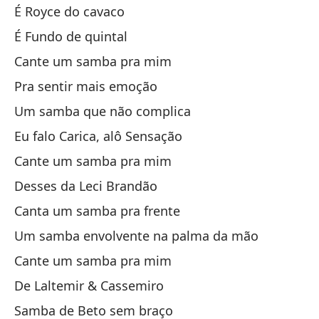
É Royce do cavaco
De
É Fundo de quintal
De
Cante um samba pra mim
Pra sentir mais emoção
¿P
Um samba que não complica
Pr
Eu falo Carica, alô Sensação
El
Cante um samba pra mim
Desses da Leci Brandão
Aú
Canta um samba pra frente
Um samba envolvente na palma da mão
No
Cante um samba pra mim
C
De Laltemir & Cassemiro
Samba de Beto sem braço