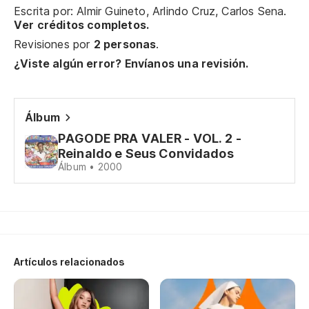
Escrita por: Almir Guineto, Arlindo Cruz, Carlos Sena.
Um
Ver créditos completos.
Revisiones por
2 personas
.
C
¿Viste algún error? Envíanos una revisión.
Sa
Álbum
El
PAGODE PRA VALER - VOL. 2 -
Reinaldo e Seus Convidados
En
Álbum • 2000
c
No
Ca
Artículos relacionados
Ca